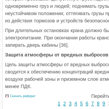
одновременно груз и людей; поднимать груз
неустойчивом положении; оттягивать грузы 
из действия тормозов и устройств безопасно
При длительных остановках крана должно бы
электропитание. При окончании работы кра
запирать дверь кабины [36].
Защита атмосферы от вредных выбросов
Цель защиты атмосферы от вредных выброс
сводится к обеспечению концентраций вредн
воздухе рабочей зоны и приземном слое ат
менее ПДК.
Перейти
Скачать реферат
1
2
3
4
5
6
7
8
9