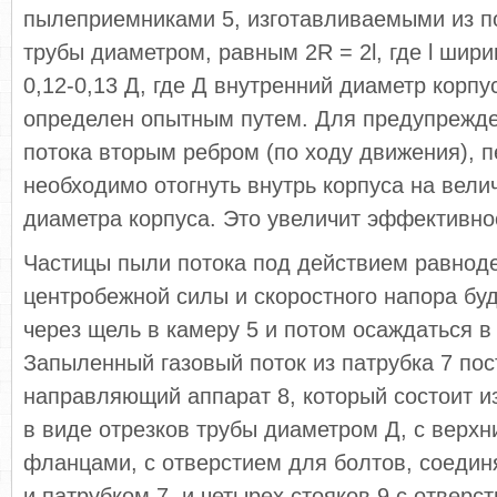
пылеприемниками 5, изготавливаемыми из п
трубы диаметром, равным 2R = 2l, где l шир
0,12-0,13 Д, где Д внутренний диаметр корпус
определен опытным путем. Для предупрежде
потока вторым ребром (по ходу движения), 
необходимо отогнуть внутрь корпуса на велич
диаметра корпуса. Это увеличит эффективнос
Частицы пыли потока под действием равнод
центробежной силы и скоростного напора бу
через щель в камеру 5 и потом осаждаться в
Запыленный газовый поток из патрубка 7 пос
направляющий аппарат 8, который состоит и
в виде отрезков трубы диаметром Д, с верх
фланцами, с отверстием для болтов, соедин
и патрубком 7, и четырех стояков 9 с отверс