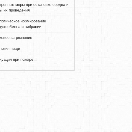
тренные меры при остановке сердца и
ы их проведения
логическое нормирование
духообмена и вибрации
овое загрязнение
логия пищи
куация при пожаре