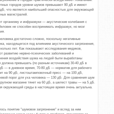
рупных городов уровни шумов превышают 90 дБ и имеют
5 дБ, что является наибольшей опасностью для окружающей
тных магистралей.
т организму и инфразвуки — акустические колебания с
еловек не способен воспринимать инфразвук, но мозг
ия.
человека достаточно сложно, поскольку негативные
ека, находящегося под влиянием акустического загрязнения,
сколько лет. Как показывают исследования медиков,
т развитию нервно-психических заболеваний и
учения воздействия шума на людей были выработаны
е должна превышать (по разным источникам) 30-40 дБ в
 дБ — в дневное время, 70-80 дБ — норматив для рабочего
мит на 90 дБ, листоштамповочный пресс — на 100 дБ,
левой порог для уха человека — 130 дБ. Для сравнения шум
рупном магазине тянет на 60 дБ, а шелест травы — на 5 дБ.
ия окружающей среды в настоящее время очень актуальна.
лось понятие "шумовое загрязнение" и вслед за ним