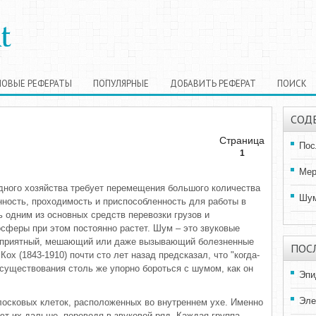
НОВЫЕ РЕФЕРАТЫ
ПОПУЛЯРНЫЕ
ДОБАВИТЬ РЕФЕРАТ
ПОИСК
СОД
Страница
Пос
1
Мер
дного хозяйства требует перемещения большого количества
Шум
нность, проходимость и приспособленность для работы в
 одним из основных средств перевозки грузов и
сферы при этом постоянно растет. Шум – это звуковые
еприятный, мешающий или даже вызывающий болезненные
ПОС
ох (1843-1910) почти сто лет назад предсказал, что "когда-
 существования столь же упорно бороться с шумом, как он
Эпи
Эле
осковых клеток, расположенных во внутреннем ухе. Именно
ют их дальше, переводя в звуковой ряд. Каждая группа