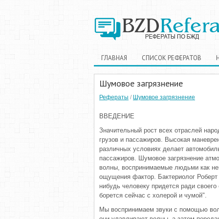
ГЛАВНАЯ
СПИСОК РЕФЕРАТОВ
Шумовое загрязнение
Рефераты
/
Шумовое загрязнение
ВВЕДЕНИЕ
Значительный рост всех отраслей наро
грузов и пассажиров. Высокая маневре
различных условиях делает автомобиль
пассажиров. Шумовое загрязнение атмо
волны, воспринимаемые людьми как н
ощущения фактор. Бактериолог Роберт К
нибудь человеку придется ради своего
борется сейчас с холерой и чумой".
Мы воспринимаем звуки с помощью вол
они улавливают волны, а затем переда