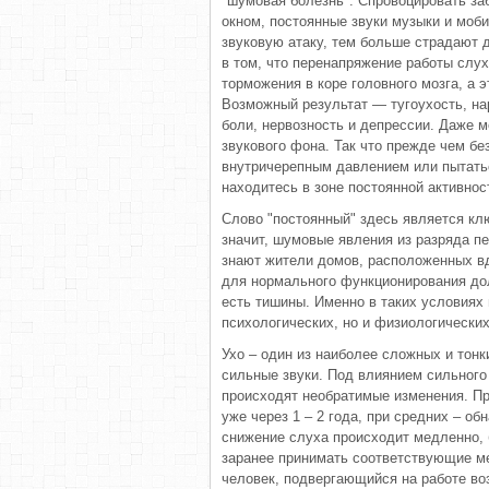
"шумовая болезнь". Спровоцировать за
окном, постоянные звуки музыки и моб
звуковую атаку, тем больше страдают 
в том, что перенапряжение работы слу
торможения в коре головного мозга, а 
Возможный результат — тугоухость, на
боли, нервозность и депрессии. Даже м
звукового фона. Так что прежде чем б
внутричерепным давлением или пытатьс
находитесь в зоне постоянной активнос
Слово "постоянный" здесь является клю
значит, шумовые явления из разряда п
знают жители домов, расположенных в
для нормального функционирования дол
есть тишины. Именно в таких условиях
психологических, но и физиологически
Ухо – один из наиболее сложных и тонк
сильные звуки. Под влиянием сильного 
происходят необратимые изменения. Пр
уже через 1 – 2 года, при средних – обн
снижение слуха происходит медленно, 
заранее принимать соответствующие м
человек, подвергающийся на работе во