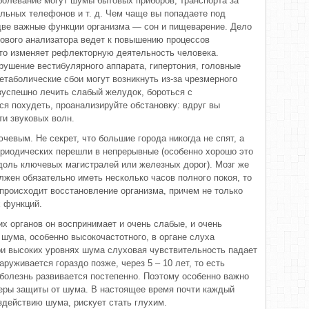
болевание могут шумы бытовых приборов, транспорта за
ильных телефонов и т. д. Чем чаще вы попадаете под
две важные функции организма — сон и пищеварение. Дело
хового анализатора ведет к повышению процессов
это изменяет рефлекторную деятельность человека.
рушение вестибулярного аппарата, гипертония, головные
етаболические сбои могут возникнуть из-за чрезмерного
езуспешно лечить слабый желудок, бороться с
я похудеть, проанализируйте обстановку: вдруг вы
ти звуковых волн.
чевым. Не секрет, что большие города никогда не спят, а
ериодических перешли в непрерывные (особенно хорошо это
доль ключевых магистралей или железных дорог). Мозг же
жен обязательно иметь несколько часов полного покоя, то
 происходит восстановление организма, причем не только
х функций.
их органов он воспринимает и очень слабые, и очень
шума, особенно высокочастотного, в органе слуха
и высоких уровнях шума слуховая чувствительность падает
аруживается гораздо позже, через 5 – 10 лет, то есть
болезнь развивается постепенно. Поэтому особенно важно
еры защиты от шума. В настоящее время почти каждый
здействию шума, рискует стать глухим.