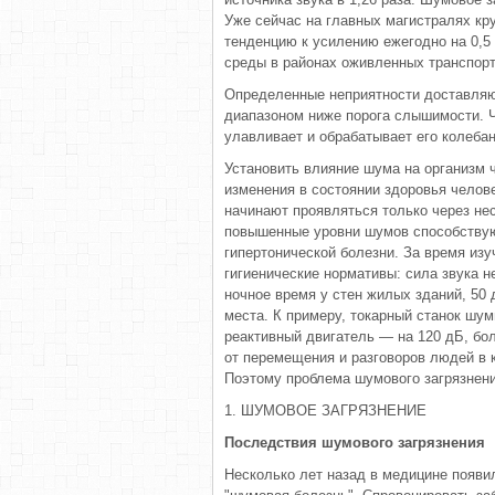
Уже сейчас на главных магистралях к
тенденцию к усилению ежегодно на 0,
среды в районах оживленных транспор
Определенные неприятности доставляю
диапазоном ниже порога слышимости. Ч
улавливает и обрабатывает его колебан
Установить влияние шума на организм 
изменения в состоянии здоровья челов
начинают проявляться только через не
повышенные уровни шумов способствую
гипертонической болезни. За время из
гигиенические нормативы: сила звука н
ночное время у стен жилых зданий, 50
места. К примеру, токарный станок шу
реактивный двигатель — на 120 дБ, бо
от перемещения и разговоров людей в к
Поэтому проблема шумового загрязнен
1. ШУМОВОЕ ЗАГРЯЗНЕНИЕ
Последствия шумового загрязнения
Несколько лет назад в медицине появи