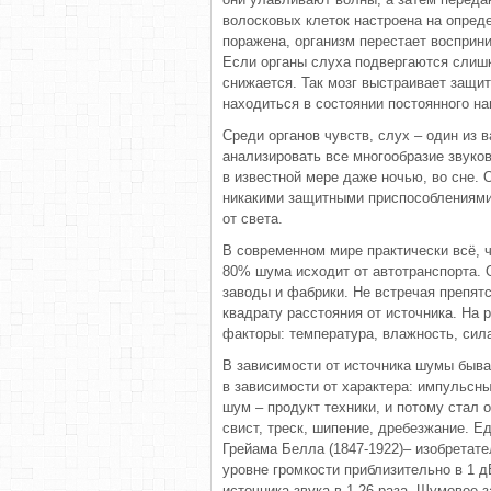
волосковых клеток настроена на опреде
поражена, организм перестает восприни
Если органы слуха подвергаются слишк
снижается. Так мозг выстраивает защи
находиться в состоянии постоянного н
Среди органов чувств, слух – один из
анализировать все многообразие звуко
в известной мере даже ночью, во сне. 
никакими защитными приспособлениями
от света.
В современном мире практически всё, ч
80% шума исходит от автотранспорта. 
заводы и фабрики. Не встречая препят
квадрату расстояния от источника. На 
факторы: температура, влажность, сила
В зависимости от источника шумы быва
в зависимости от характера: импульсн
шум – продукт техники, и потому стал
свист, треск, шипение, дребезжание. Ед
Грейама Белла (1847-1922)– изобретат
уровне громкости приблизительно в 1 д
источника звука в 1,26 раза. Шумовое 