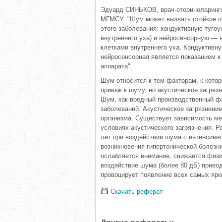
Эдуард СИНЬКОВ, врач-оториноларинго
МГМСУ: "Шум может вызвать стойкое п
этого заболевания: кондуктивную тугоу
внутреннего уха) и нейросенсорную —
клетками внутреннего уха. Кондуктивн
нейросенсорная является показанием к
аппарата".
Шум относится к тем факторам, к кото
привык к шуму, но акустическое загряз
Шум, как вредный производственный ф
заболеваний. Акустическое загрязнени
организма. Существует зависимость м
условиях акустического загрязнения. Р
лет при воздействии шума с интенсивн
возникновения гипертонической болезн
ослабляется внимание, снижается физи
воздействие шума (более 80 дБ) привод
провоцирует появление всех самых ярк
Скачать реферат