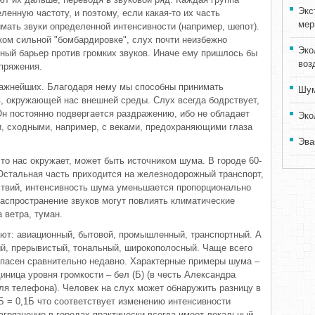
Экс
ленную частоту, и поэтому, если какая-то их часть
мер
мать звуки определенной интенсивности (например, шепот).
ом сильной "бомбардировке", слух почти неизбежно
Эко
тный барьер против громких звуков. Иначе ему пришлось бы
воз
апряжения.
 важнейших. Благодаря нему мы способны принимать
Шум
в, окружающей нас внешней среды. Слух всегда бодрствует,
Он постоянно подвергается раздражению, ибо не обладает
Эко
, сходными, например, с веками, предохраняющими глаза
Эва
то нас окружает, может быть источником шума. В городе 60-
Остальная часть приходится на железнодорожный транспорт,
ствий, интенсивность шума уменьшается пропорционально
распространение звуков могут повлиять климатические
 ветра, туман.
ют: авиационный, бытовой, промышленный, транспортный. А
ый, прерывистый, тональный, широкополосный. Чаще всего
 опасен сравнительно недавно. Характерные примеры шума –
иница уровня громкости – бел (Б) (в честь Александра
еля телефона). Человек на слух может обнаружить разницу в
Б = 0,1Б что соответствует изменению интенсивности
загрязнение в городах практически всегда имеет локальный.