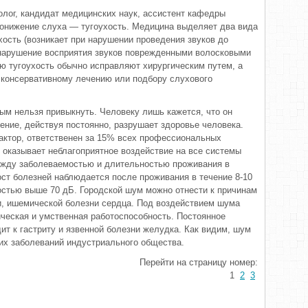
лог, кандидат медицинских наук, ассистент кафедры
онижение слуха — тугоухость. Медицина выделяет два вида
хость (возникает при нарушении проведения звуков до
 нарушение восприятия звуков поврежденными волосковыми
ую тугоухость обычно исправляют хирургическим путем, а
 консервативному лечению или подбору слухового
рым нельзя привыкнуть. Человеку лишь кажется, что он
нение, действуя постоянно, разрушает здоровье человека.
актор, ответственен за 15% всех профессиональных
е оказывает неблагоприятное воздействие на все системы
ежду заболеваемостью и длительностью проживания в
ост болезней наблюдается после проживания в течение 8-10
остью выше 70 дБ. Городской шум можно отнести к причинам
и, ишемической болезни сердца. Под воздействием шума
ческая и умственная работоспособность. Постоянное
ит к гастриту и язвенной болезни желудка. Как видим, шум
их заболеваний индустриального общества.
Перейти на страницу номер:
1
2
3