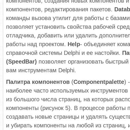
компонентов, создания новых компонентов 
компонентов, редактирования пакетов.
Data
команды вызова утилит для работы с базам
позволяет установить свойства рабочей сред
отладчика, добавить или удалить дополните
работы над проектом.
Help
- объединяет ком
справочной системы Delphi и ее настойки.
Па
(
SpeedBar
)
позволяет организовать быстрый
вам инструментам Delphi.
Палитра компонентов
(
Component
palette
) 
наиболее часто используемых инструментов D
из большого числа страниц, на которых расп
компоненты (рисунок 5). В процессе работы 
создавать новые страницы и удалять сущес
и убирать компоненты на любой из страниц, 