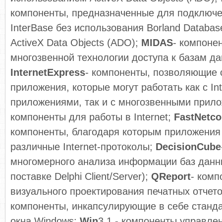
компоненты, предназначенные для подключе
InterBase без использования Borland Databas
ActiveX Data Objects (ADO);
MIDAS
- компоне
многозвенной технологии доступа к базам да
InternetExpress
- компоненты, позволяющие 
приложения, которые могут работать как с Int
приложениями, так и с многозвенными прил
компоненты для работы в Internet;
FastNet
co
компоненты, благодаря которым приложения 
различные Internet-протоколы;
Decision
Cube
многомерного анализа информации баз данны
поставке Delphi Client/Server);
QReport
- комп
визуального проектирования печатных отчет
компоненты, инкапсулирующие в себе станд
окна Windows;
Win
3.1 - компоненты управле