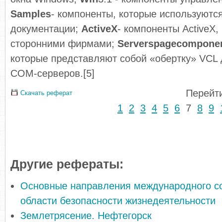
Samples
- компоненты, которые используютс
документации;
ActiveX
- компоненты ActiveX
сторонними фирмами;
Servers
page
compone
которые представляют собой «обертку» VCL
СОМ-серверов.[5]
Перейти
Скачать реферат
1
2
3
4
5
6
7
8
9
Другие рефераты:
Основные направления международного со
области безопасности жизнедеятельности
Землетрясение. Нефтегорск