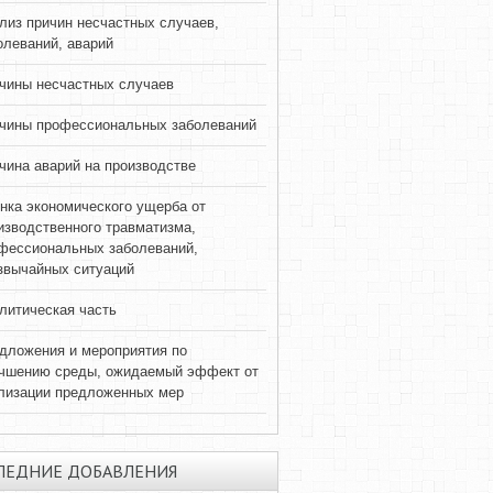
лиз причин несчастных случаев,
олеваний, аварий
чины несчастных случаев
чины профессиональных заболеваний
чина аварий на производстве
нка экономического ущерба от
изводственного травматизма,
фессиональных заболеваний,
звычайных ситуаций
литическая часть
дложения и мероприятия по
чшению среды, ожидаемый эффект от
лизации предложенных мер
ЛЕДНИЕ ДОБАВЛЕНИЯ