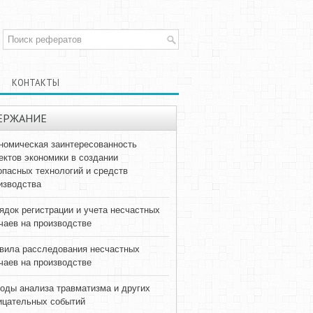
КОНТАКТЫ
ЕРЖАНИЕ
номическая заинтересованность
ектов экономики в создании
опасных технологий и средств
изводства
ядок регистрации и учета несчастных
чаев на производстве
вила расследования несчастных
чаев на производстве
оды анализа травматизма и других
ицательных событий