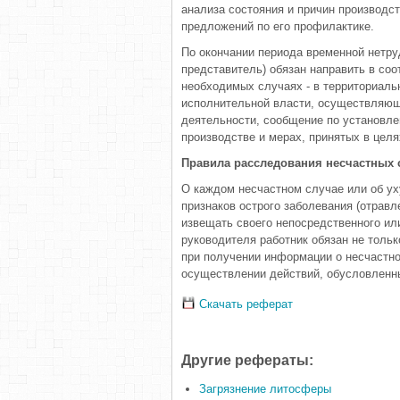
анализа состояния и причин производс
предложений по его профилактике.
По окончании периода временной нетру
представитель) обязан направить в со
необходимых случаях - в территориаль
исполнительной власти, осуществляющ
деятельности, сообщение по установле
производстве и мерах, принятых в цел
Правила расследования несчастных 
О каждом несчастном случае или об ух
признаков острого заболевания (отрав
извещать своего непосредственного и
руководителя работник обязан не толь
при получении информации о несчастно
осуществлении действий, обусловленн
Скачать реферат
Другие рефераты:
Загрязнение литосферы