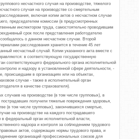
руппового несчастного случая на производстве, тяжелого
несчастного случая на производстве со смертельным
расследования, включая копии актов о несчастном случае
шего, председателем комиссии (в предусмотренных
твенным инспектором труда, самостоятельно проводившим
трехдневный срок после представления работодателю
ю сообщалось о данном несчастном случае. Второй
териалами расследования хранится в течение 45 лет
анный несчастный случай. Копии указанного акта вместе с
правляются: в соответствующую государственную
ган соответствующего федерального органа исполнительной
онтролю и надзору в установленной сфере деятельности, -
е, происшедшим в организациях или на объектах,
раховом случае - также в исполнительный орган
отодателя в качестве страхователя).
х случаев на производстве (в том числе групповых), в
о пострадавших получили тяжелые повреждения здоровья,
ве (в том числе групповых), закончившихся смертью,
случае на производстве на каждого пострадавшего
 в федеральный орган исполнительной власти,
ственного надзора и контроля за соблюдением трудового
правовых актов, содержащих нормы трудового права, и
единение организаций профессиональных союзов для