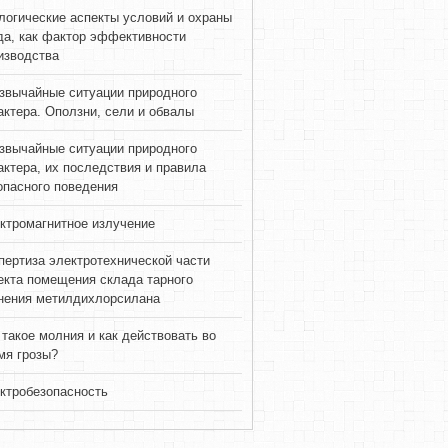
логические аспекты условий и охраны
да, как фактор эффективности
изводства
звычайные ситуации природного
актера. Оползни, сели и обвалы
звычайные ситуации природного
актера, их последствия и правила
опасного поведения
ктромагнитное излучение
пертиза электротехнической части
екта помещения склада тарного
нения метилдихлорсилана
 такое молния и как действовать во
мя грозы?
ктробезопасность