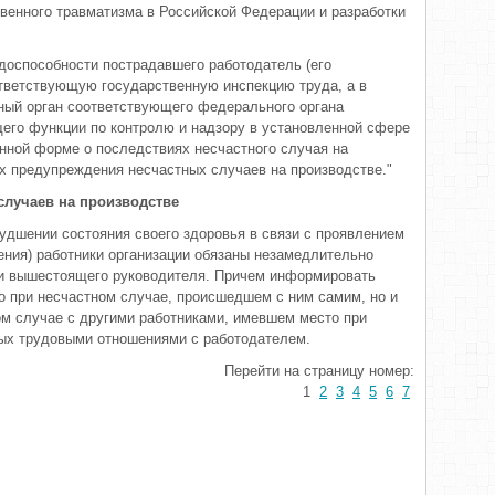
твенного травматизма в Российской Федерации и разработки
доспособности пострадавшего работодатель (его
ответствующую государственную инспекцию труда, а в
ный орган соответствующего федерального органа
его функции по контролю и надзору в установленной сфере
нной форме о последствиях несчастного случая на
ях предупреждения несчастных случаев на производстве."
случаев на производстве
удшении состояния своего здоровья в связи с проявлением
ления) работники организации обязаны незамедлительно
ли вышестоящего руководителя. Причем информировать
ко при несчастном случае, происшедшем с ним самим, но и
м случае с другими работниками, имевшем место при
ых трудовыми отношениями с работодателем.
Перейти на страницу номер:
1
2
3
4
5
6
7