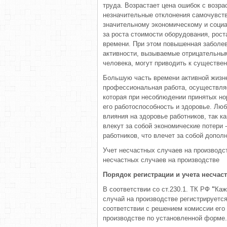
труда. Возрастает цена ошибок с возр
незначительные отклонения самочувств
значительному экономическому и соци
за роста стоимости оборудования, рост
времени. При этом повышенная заболе
активности, вызываемые отрицательны
человека, могут приводить к существе
Большую часть времени активной жизн
профессиональная работа, осуществляе
которая при несоблюдении принятых но
его работоспособность и здоровье. Лю
влияния на здоровье работников, так 
влекут за собой экономические потери
работников, что влечет за собой допол
Учет несчастных случаев на производс
несчастных случаев на производстве
Порядок регистрации и учета несчас
В соответствии со ст.230.1. ТК РФ
"
Каж
случай на производстве регистрируетс
соответствии с решением комиссии его 
производстве по установленной форме.