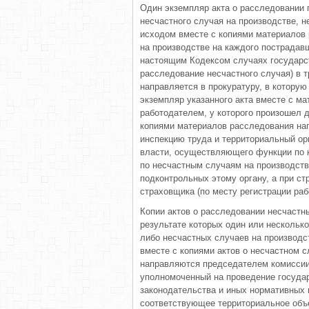
Один экземпляр акта о расследовании г
несчастного случая на производстве, 
исходом вместе с копиями материалов 
на производстве на каждого пострадав
настоящим Кодексом случаях государс
расследование несчастного случая) в 
направляется в прокуратуру, в котору
экземпляр указанного акта вместе с ма
работодателем, у которого произошел д
копиями материалов расследования на
инспекцию труда и территориальный ор
власти, осуществляющего функции по к
по несчастным случаям на производств
подконтрольных этому органу, а при ст
страховщика (по месту регистрации раб
Копии актов о расследовании несчастны
результате которых один или нескольк
либо несчастных случаев на производст
вместе с копиями актов о несчастном 
направляются председателем комиссии
уполномоченный на проведение государ
законодательства и иных нормативных 
соответствующее территориальное объ