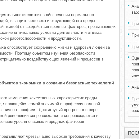
Ана
заб
деятельности состоит в обеспечении нормальных
дей, в защите человека и окружающей его среды
При
кой, жилой) от воздействия вредных факторов, превышающих
ржание оптимальных условий деятельности и отдыха
При
окой работоспособности и продуктивности.
При
ыха способствует сохранению жизни и здоровья людей за
емости. Поэтому объектом изучения безопасности
Оце
 отрицательно воздействующих явлений и процессов в
про
про
чре
объектов экономики в создании безопасных технологий
Ана
ого изменения качественных характеристик среды
Пре
е, являющейся самой значимой в профессиональной
улу
азличного профиля. Достигнутый прогресс в сфере
реа
ской революции сопровождался и сопровождается в
шением уровня опасных и вредных факторов
ПОС
предъявляют чрезвычайно высокие требования к качеству