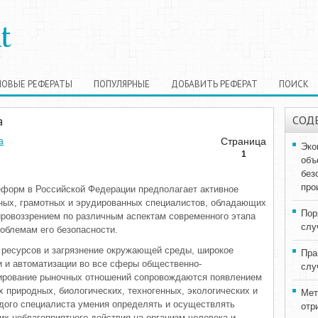
НОВЫЕ РЕФЕРАТЫ
ПОПУЛЯРНЫЕ
ДОБАВИТЬ РЕФЕРАТ
ПОИСК
а
СОД
Страница
а
Эко
1
объ
без
про
еформ в Российской Федерации предполагает активное
ных, грамотных и эрудированных специалистов, обладающих
Пор
ровоззрением по различным аспектам современного этапа
слу
роблемам его безопасности.
 ресурсов и загрязнение окружающей среды, широкое
Пра
и и автоматизации во все сферы общественно-
слу
ирование рыночных отношений сопровождаются появлением
 природных, биологических, техногенных, экологических и
Мет
ждого специалиста умения определять и осуществлять
отр
х неблагоприятного действия на организм человека и