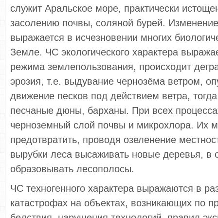
служит Аральское море, практически истощен
засолению почвы, соляной бурей. Изменени
выражается в исчезновении многих биологич
Земле. ЧС экологического характера выража
режима землепользования, происходит дегр
эрозия, т.е. выдувание чернозёма ветром, о
движение песков под действием ветра, тогд
песчаные дюны, барханы. При всех процесса
черноземный слой почвы и микрохлора. Их 
предотвратить, проводя озеленение местност
вырубки леса высаживать новые деревья, в 
образовывать лесополосы.
ЧС техногенного характера выражаются в ра
катастрофах на объектах, возникающих по п
бедствия, нарушения технологий, правил эк