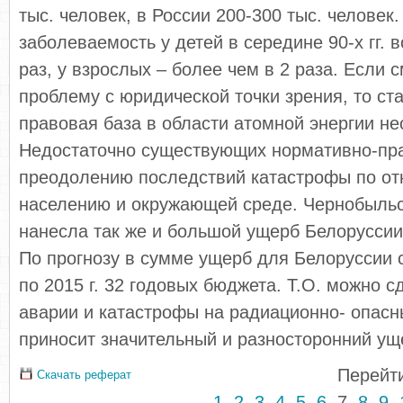
тыс. человек, в России 200-300 тыс. человек
заболеваемость у детей в середине 90-х гг. 
раз, у взрослых – более чем в 2 раза. Если 
проблему с юридической точки зрения, то ста
правовая база в области атомной энергии н
Недостаточно существующих нормативно-пра
преодолению последствий катастрофы по о
населению и окружающей среде. Чернобыльс
нанесла так же и большой ущерб Белоруссии,
По прогнозу в сумме ущерб для Белоруссии с
по 2015 г. 32 годовых бюджета. Т.О. можно с
аварии и катастрофы на радиационно- опасн
приносит значительный и разносторонний ущ
Перейти
Скачать реферат
1
2
3
4
5
6
7
8
9