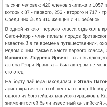
тысячи человек: 420 членов экипажа и 1057 
которых 87 - первого, 253 - второго и 717 - т
Среди них было 310 женщин и 41 ребенок.
В одной из кают первого класса отдыхал в к
Сетон-Карр - член палаты лордов британског
известный в те времена путешественник, охо
Рядом с ним, также в каюте первого класса,
Ирвингов
.
Лоуренс Ирвинг
- сын выдающего
актера Генри Ирвинга -- был актером не мен
его отец.
На борту лайнера находилась и
Этель Пато
аристократического общества города Шербру
одного из богатейших мануфактурщиков в Ка
знаменитостей были известный английский 