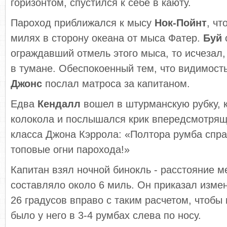
горизонтом, спустился к себе в каюту.
Пароход приближался к мысу
Нок-Пойнт
, чт
милях в сторону океана от мыса Фатер.
Буй
ограждавший отмель этого мыса, то исчезал,
в тумане. Обеспокоенный тем, что видимость
Джонс
послал матроса за капитаном.
Едва
Кендалл
вошел в штурманскую рубку, к
колокола и послышался крик впередсмотрящ
класса Джона Кэррола: «Полтора румба спра
топовые огни парохода!»
Капитан взял ночной бинокль - расстояние 
составляло около 6 миль. Он приказал измен
26 градусов вправо с таким расчетом, чтобы
было у него в 3-4 румбах слева по носу.