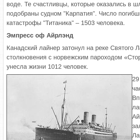
воде. Те счастливцы, которые оказались в ш
подобраны судном "Карпатия". Число погибш
катастрофы "Титаника" – 1503 человека.
Эмпресс оф Айрлэнд
Канадский лайнер затонул на реке Святого 
столкновения с норвежским пароходом «Сто
унесла жизни 1012 человек.
29
ча
Вп
ла
Ай
за
Ла