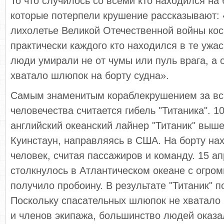
То что случилось со всеми кто находился на 
которые потерпели крушение рассказывают: 
лихолетье Великой Отечественной войны ко
практически каждого кто находился в те ужа
люди умирали не от чумы или пуль врага, а о
хватало шлюпок на борту судна».
Самым знаменитым кораблекрушением за вс
человечества считается гибель "Титаника". 1
английский океанский лайнер "Титаник" выше
Куинстаун, направляясь в США. На борту на
человек, считая пассажиров и команду. 15 а
столкнулось в Атлантическом океане с огро
получило пробоину. В результате "Титаник" п
Поскольку спасательных шлюпок не хватало 
и членов экипажа, большинство людей оказа