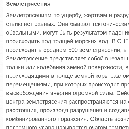
Землетрясения
Землетрясениям по ущербу, жертвам и разр
ствию нет равных. Они бывают тектонически
обвальными, могут быть результатом падени
про­исходить под толщей морских вод. В СНГ
происходит в среднем 500 землетрясений, в
Землетрясение пред­ставляет собой внезап
толчки или колебания зем­ной поверхности, 
происходящими в толще земной коры разло
перемещениями, при которых происходит пр
высвобождения энергии огромной силы. Сей
центра землетрясения распространяются на
расстояния, производя разрушения и создав
комбинированного пора­жения. Область возн
подземного удара называется оча­гом землет