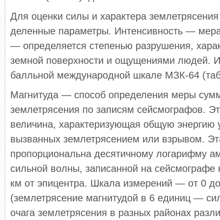
Для оценки силы и характера землетрясения
деленные параметры. Интенсивность — мера
— определяется степенью разрушения, хара
земной поверхности и ощущениями людей. И
балль­ной международной шкале МЗК-64 (табл
Магнитуда — способ определения меры сум
землетрясения по записям сейсмографов. Эт
величина, характеризующая общую энергию у
вызванных землетрясением или взрывом. Эт
пропорциональна де­сятичному логарифму а
сильной волны, запи­санной на сейсмографе 
км от эпицентра. Шкала измерений — от 0 до
(землетрясение магнитудой в 6 единиц — си
очага землетрясения в разных райо­нах различ