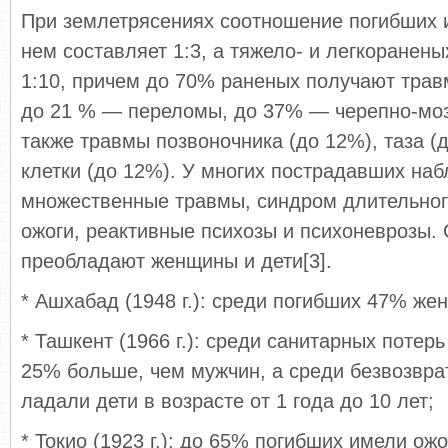
При землетрясениях соотношение погибших и
нем составляет 1:3, а тяжело- и легкоранены
1:10, причем до 70% раненых получают трав
до 21 % — переломы, до 37% — черепно-моз
также травмы позвоночника (до 12%), таза (д
клетки (до 12%). У многих пострадавших на
множественные травмы, син­дром длительног
ожоги, реактивные психозы и пси­хоневрозы.
преобладают женщины и дети[3].
* Ашхабад (1948 г.): среди погибших 47% же
* Ташкент (1966 г.): среди санитарных потер
25% больше, чем мужчин, а среди безвозвра
ладали дети в возрасте от 1 года до 10 лет;
* Токио (1923 г.): до 65% погибших имели ожо