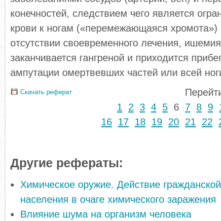
конечностей, следствием чего является огра
крови к ногам («перемежающаяся хромота») 
отсутствии своевременного лечения, ишеми
заканчивается гангреной и приходится прибе
ампутации омертвевших частей или всей ног
Перейти
Скачать реферат
1
2
3
4
5
6
7
8
9
16
17
18
19
20
21
22
Другие рефераты:
Химическое оружие. Действие гражданской
населения в очаге химического заражения
Влияние шума на организм человека