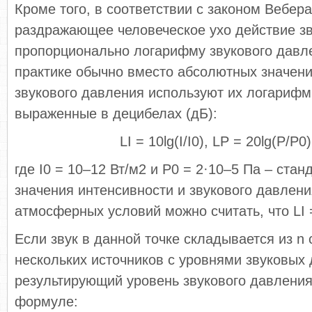
Кроме того, в соответствии с законом Вебер
раздражающее человеческое ухо действие з
пропорционально логарифму звукового давл
практике обычно вместо абсолютных значени
звукового давления используют их логарифм
выраженные в децибелах (дБ):
LI = 10lg(I/I0), LP = 20lg(P/P0)
где I0 = 10–12 Вт/м2 и P0 = 2·10–5 Па – ста
значения интенсивности и звукового давлен
атмосферных условий можно считать, что LI =
Если звук в данной точке складывается из n
нескольких источников с уровнями звуковых д
результирующий уровень звукового давления
формуле: