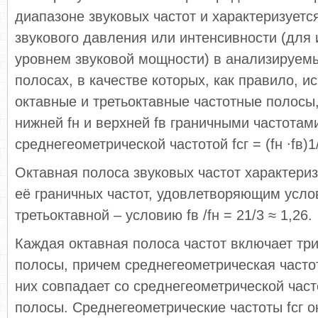
диапазоне звуковых частот и характеризуетс
звукового давления или интенсивности (для 
уровнем звуковой мощности) в анализируем
полосах, в качестве которых, как правило, и
октавные и третьоктавные частотные полосы
нижней fн и верхней fв граничными частотам
среднегеометрической частотой fсг = (fн ∙fв)1
Октавная полоса звуковых частот характери
её граничных частот, удовлетворяющим услови
третьоктавной – условию fв /fн = 21/3 ≈ 1,26.
Каждая октавная полоса частот включает тр
полосы, причем среднегеометрическая часто
них совпадает со среднегеометрической част
полосы. Среднегеометрические частоты fсг о