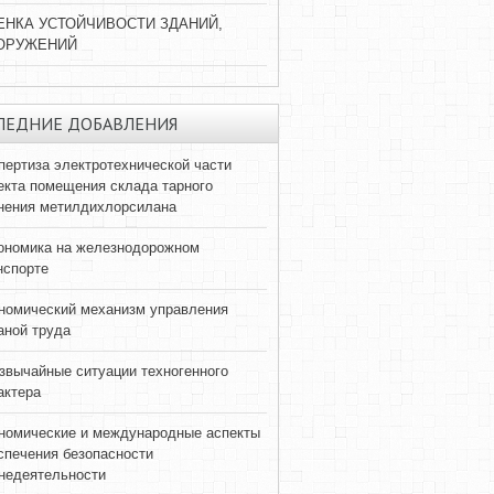
ЕНКА УСТОЙЧИВОСТИ ЗДАНИЙ,
ОРУЖЕНИЙ
ЛЕДНИЕ ДОБАВЛЕНИЯ
пертиза электротехнической части
екта помещения склада тарного
нения метилдихлорсилана
ономика на железнодорожном
нспорте
номический механизм управления
аной труда
звычайные ситуации техногенного
актера
номические и международные аспекты
спечения безопасности
недеятельности