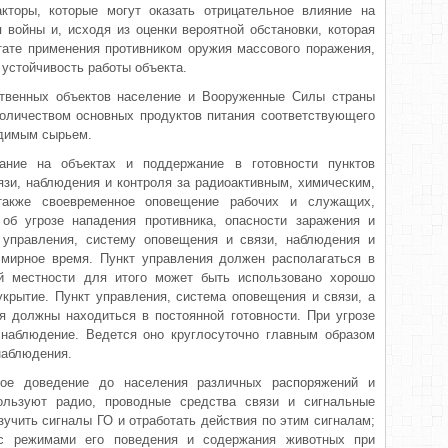
кторы, которые могут оказать отрицательное влияние на
 войны и, исходя из оценки вероятной обстановки, которая
тате применения противником оружия мас­сового поражения,
стойчи­вость работы объекта.
ственных объектов население и Вооруженные Силы страны
о­личеством основных продуктов питания соответствующего
одимым сырьем.
ание на объектах и поддержание в готовности пунктов
язи, наблюдения и контроля за радиоактивным, химическим,
 также своевременное оповещение рабочих и служащих,
 об угрозе нападения противника, опасности заражения и
т управления, систему оповещения и связи, наблюдения и
 мирное время. Пункт управления должен располагаться в
й местности для итого может быть использовано хорошо
укрытие. Пункт управления, система оповещения и связи, а
я должны находиться в постоянной готовности. При угрозе
 наблюдение. Ведется оно круглосуточно главным образом
наблюдения.
ое доведение до населения раз­личных распоряжений и
ользуют радио, проводные средства связи и сигнальные
учить сигналы ГО и отработать действия по этим сигналам;
с режимами его поведе­ния и содержания животных при