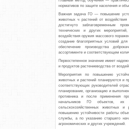
Главный метод обучения — практическ
нормативов по защите населения и объ
Важная задача ГО — повышение усто
животных ч растений от воздействия
достигнуто заблаговременным пров
технических и других мероприятий,
воздействия оружия массового пораже­
создание благоприятных условий для 
обеспечение производства доброка
ассортименте и соответствую­щем коли
Первостепенное значение имеет надежн
и продуктов растениеводства от возде
Мероприятия по повышению устойчи
животных и растений планируются и пр
соответствую­щих руководителей отра
планирование, организацию и выполнен
противника и после применения пр
начальников ГО объектов, их 
сельскохозяйственных животных и 
повышению устойчивости работы объек
службы, а по указанию старшего нач
агрономических и других учреждений.