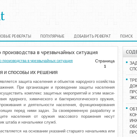
НОВЫЕ РЕФЕРАТЫ
ПОПУЛЯРНЫЕ
ДОБАВИТЬ РЕФЕРАТ
ПОИСК
 производства в чрезвычайных ситуация
СОД
Страница
о производства в чрезвычайных ситуация
ЗА
1
СП
ИЯ И СПОСОБЫ ИХ РЕШЕНИЯ
ТР
 является защита населения и объектов народного хозяйства
ДОК
ажения. При организа­ции и проведении защиты населения
ПР
 осуществить комплекс защитных мероприятий и этим макси­
ЭК
вия ядерного, химического и бактериологического оружия,
про­живания и деятельности населения, функционирования
ОБ
оящих перед ними задач. За своевременную раз­работку и
КО
ите населения от оружия массового поражения несут
ИН
ник штаба и начальники служб.
ОБ
ествляется на основании ука­заний старшего начальника или
ПР