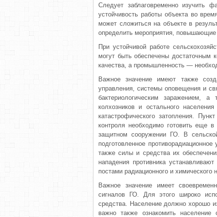
Следует заблаговременно изучить фа
устойчивость работы объекта во время
может сло­житься на объекте в резуль
определить мероприятия, повышающие у
При устойчивой работе сельскохозяй
могут быть обеспечены достаточным к
качества, а промышленность — необх
Важное значение имеют также созд
управления, системы оповещения и св
бактериологическим заражением, а
колхозников и остального населения
катастрофического затопления. Пунк
контроля необходимо готовить еще в
защитном сооружении ГО. В сельско
подготовленное противорадиационное 
также силы и средства их обеспечени
нападения противника устанавливают
постами радиационного и хими­ческого 
Важное значение имеет своевременн
сигналов ГО. Для этого широко исп
средства. Население должно хорошо из
важно также ознакомить население 