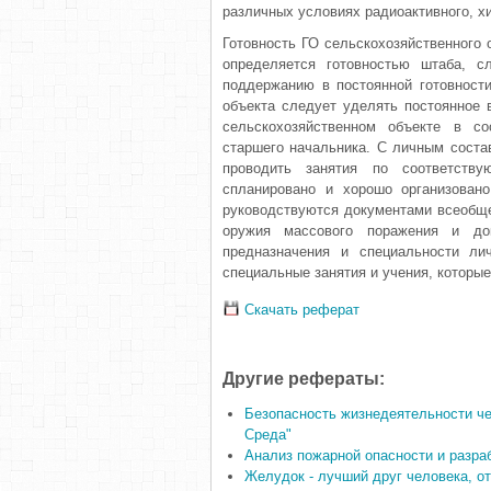
различных условиях радиоактивного, хи
Готовность ГО сельскохозяйственного 
определяется готовностью штаба, с
поддержа­нию в постоянной готовност
объекта следует уделять постоянное
сельскохозяйственном объекте в с
старшего начальника. С личным соста
проводить занятия по соответств
спланировано и хорошо организован
руководствуются документами всеобще
оружия массового поражения и до
предназначения и спе­циальности л
специальные занятия и учения, которы
Скачать реферат
Другие рефераты:
Безопасность жизнедеятельности че
Среда"
Анализ пожарной опасности и разра
Желудок - лучший друг человека, о