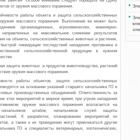
ие занятия. Особое внима­ние следует обращать на сдачу
ектов от оружия массового поражения.
Эле
йчивости работы объекта и защита сельскохозяйственных
Эле
 оружия массового поражения. Выполнение ее может быть
вли
едением организационных, агрохимических, инженерно-
эле
 направленных на макси­мальное снижение результатов
ния на объекты, сельскохозяйственных животных и растения,
быстрой ликвидации последствий нападе­ния противника и
чественной сель­скохозяйственной продукции в нужном
честве.
ая защита животных .и продуктов животноводства, растений
йствия оружия массового поражения.
вости работы объектов, защи­те сельскохозяйственных
ово­дятся на основании указаний старшего начальника ГО и
слевых производственных объединений. Ответ­ственность за
ие этих меро­приятий в мирное время, при угрозе нападения
отивником оружия массового поражения возлагается на
начальников штабов, начальников служб защиты
растений. К разработке, планированию мероприятий по
тов, а также к их проведению могут привлекаться другие
альника ГО и специалисты ветеринарных, зоотехнических,