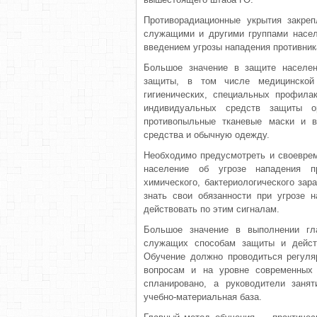
Противорадиационные укрытия закре
служащими и другими группами насе­
введением угрозы нападения противник
Большое значение в защите населен
защиты, в том числе медицинской 
гигиенических, специальных профила
индивидуальных средств защиты ор
противопыльные тканевые маски и 
средства и обычную одежду.
Необходимо предусмотреть и своеврем
население об угрозе нападения про
химического, бакте­риологического за
знать свои обязанности при угрозе 
действовать по этим сигналам.
Большое значение в выполнении гла
служащих способам защиты и действ
Обучение должно проводиться регуля
вопросам и на уровне современных 
спланировано, а руководители заня
учебно-мате­риальная база.