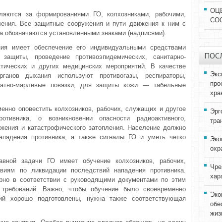
ОЦ
пляются за формированиями ГО, колхозниками, рабочими,
СО
ления. Все защитные сооружения и пути движения к ним с
а обозначаются установленными знаками (надписями).
ия имеет обеспечение его индивидуальными средствами
ПОС
защиты, проведение противоэпидемических, санитарно-
ктических и других медицинских мероприятий. В качестве
Экс
ганов дыхания используют противогазы, респираторы,
про
ватно-марлевые повязки, для защиты кожи — табельные
хра
енно оповестить колхозни­ков, рабочих, служащих и другое
Эрг
тив­ника, о возникновении опасности радиоактивного,
тра
ражения и катастрофического затопления. Население должно
нападения противника, а также сигналы ГО и уметь четко
Эко
охр
вной задачи ГО имеет обучение колхозников, рабочих,
Чре
иям по ликвидации последствий нападения противника.
хар
рно в соответствии с руководящими документами по этим
требований. Важно, чтобы обучение было своевременно
Эко
тий хорошо подготовлены, нужна также соответствующая
обе
жиз