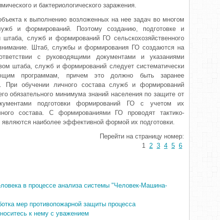
мического и бактериологического заражения.
объекта к выполнению воз­ложенных на нее задач во многом
лужб и формирований. Поэтому созданию, подготовке и
и штаба, служб и формирований ГО сель­скохозяйственного
 внимание. Штаб, службы и формирования ГО создаются на
оответствии с руководящими документами и указаниями
вом штаба, служб и формирова­ний следует систематически
ующим программам, причем это должно быть заранее
о. При обучении личного состава служб и формирований
го обязательного минимума знаний населения по защите от
кумен­тами подготовки формирований ГО с учетом их
ичного состава. С формированиями ГО проводят тактико-
е являются наиболее эффектив­ной формой их подготовки.
Перейти на страницу номер:
1
2
3
4
5
6
ловека в процессе анализа системы "Человек-Машина-
ботка мер противопожарной защиты процесса
тноситесь к нему с уважением