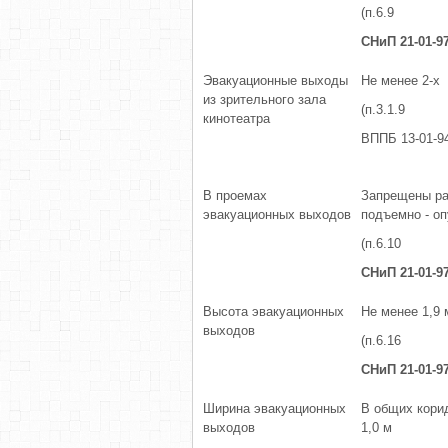
(п.6.9
СНиП 21-01-9
Эвакуационные выходы
Не менее 2-х
из зрительного зала
(п.3.1.9
кинотеатра
ВППБ 13-01-9
В проемах
Запрещены ра
эвакуационных выходов
подъемно - о
(п.6.10
СНиП 21-01-9
Высота эвакуационных
Не менее 1,9 
выходов
(п.6.16
СНиП 21-01-9
Ширина эвакуационных
В общих кори
выходов
1,0 м