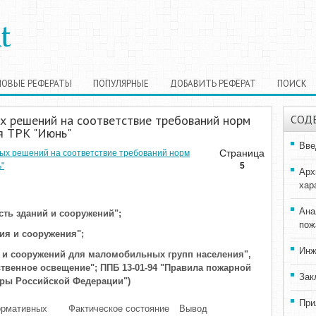
НОВЫЕ РЕФЕРАТЫ
ПОПУЛЯРНЫЕ
ДОБАВИТЬ РЕФЕРАТ
ПОИСК
х решений на соответствие требований норм
СОД
я ТРК "Июнь"
Вве
Страница
ых решений на соответствие требований норм
"
5
Арх
хар
Ана
сть зданий и сооружений";
пож
ия и сооружения";
Инж
й и сооружений для маломобильных групп населения",
ственное освещение"; ППБ 13-01-94 "Правила пожарной
Зак
уры Российской Федерации")
При
ормативных
Фактическое состояние
Вывод