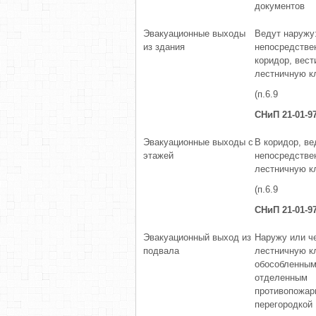
документов
Эвакуационные выходы
Ведут наружу
из здания
непосредствен
коридор, вест
лестничную кл
(п.6.9
СНиП 21-01-9
Эвакуационные выходы с
В коридор, в
этажей
непосредстве
лестничную к
(п.6.9
СНиП 21-01-9
Эвакуационный выход из
Наружу или ч
подвала
лестничную к
обособленным
отделенным
противопожар
перегородкой 1