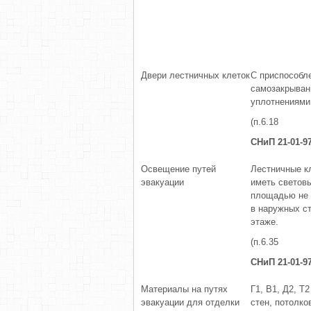
Двери лестничных клеток
С приспособл
самозакрыван
уплотнениями
(п.6.18
СНиП 21-01-9
Освещение путей
Лестничные к
эвакуации
иметь светов
площадью не м
в наружных с
этаже.
(п.6.35
СНиП 21-01-9
Материалы на путях
Г1, В1, Д2, Т2
эвакуации для отделки
стен, потолко