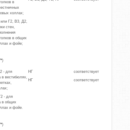
толков в
лестничных
товых холлах;
 или Г2, В3, Д2,
лки стен,
полнения
толков в общих
ллах и фойе;
7*
)
2 - для
НГ
соответствует
а в вестибюлях,
НГ
соответствует
етках,
лах;
Т2 - для
а в общих
ллах и фойе.
7*
)