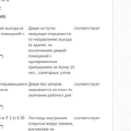
2
009
)
ию выхода из
Двери на путях
соответствует
е помещений с
эвакуации открываются
по направлению выхода
из здания, за
исключением дверей
помещений с
7*
)
одновременным
пребыванием не более 15
чел., санитарных узлов
 открывающиеся
Двери без запоров,
соответствует
люча
закрываются на ключ по
окончании рабочего дня
7*
)
 м Л 1 (п.6.38
Лестницы внутренние
соответствует
открытые вокруг манежа,
7*
)
внутренние на