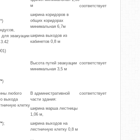
м
соответствует
ширина коридоров в
общих коридорах
*)
минимальная 6,7м
андусов,
ширина выходов из
 для эвакуации
кабинетов 0,8 м
.3.42
01)
Высота путей эвакуации
соответствует
минимальная 3,5 м
7*
)
ины любого
В административной
соответствует
го выхода
части здания:
стничную клетку
ширина марша лестницы
1,06 м,
7*
);
ширина выходов на
лестничную клетку 0,8 м