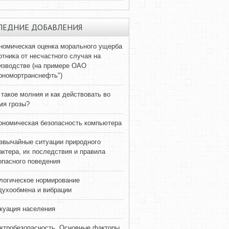
ЛЕДНИЕ ДОБАВЛЕНИЯ
номическая оценка морального ущерба
отника от несчастного случая на
изводстве (на примере ОАО
рномортранснефть")
 такое молния и как действовать во
мя грозы?
ономическая безопасность компьютера
звычайные ситуации природного
актера, их последствия и правила
опасного поведения
логическое нормирование
духообмена и вибрации
куация населения
ктробезопасность. Основные факторы,