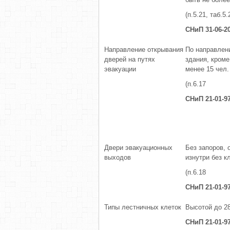
(п.5.21, таб.5.
СНиП 31-06-2
Направление открывания
По направлен
дверей на путях
здания, кром
эвакуации
менее 15 чел.
(п.6.17
СНиП 21-01-9
Двери эвакуационных
Без запоров,
выходов
изнутри без к
(п.6.18
СНиП 21-01-9
Типы лестничных клеток
Высотой до 28
СНиП 21-01-9