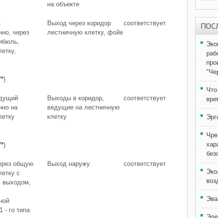
на объекте
:
Выход через коридор
соответствует
ПОС
но, через
лестничную клетку, фойе
ибюль,
Эко
етку,
раб
про
"Че
7*
)
Что
едущий
Выходы в коридор,
соответствует
вре
нно на
ведущие на лестничную
летку
клетку
Эрг
Чре
хар
7*
)
без
ерез общую
Выход наружу
соответствует
Эко
летку с
воз
 выходом,
Эва
ной
 - го типа
Эле