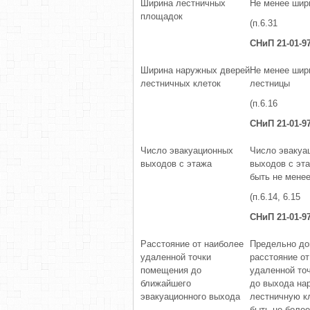
Ширина лестничных
Не менее шир
площадок
(п.6.31
СНиП 21-01-97
Ширина наружных дверей
Не менее шир
лестничных клеток
лестницы
(п.6.16
СНиП 21-01-9
Число эвакуационных
Число эвакуа
выходов с этажа
выходов с эт
быть не мене
(п.6.14, 6.15
СНиП 21-01-9
Расстояние от наиболее
Предельно до
удаленной точки
расстояние от
помещения до
удаленной то
ближайшего
до выхода нар
эвакуационного выхода
лестничную к
быть не более