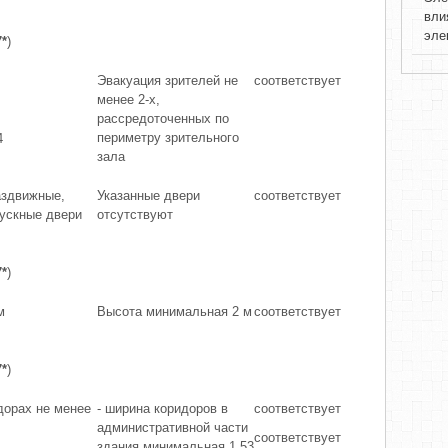
вли
эле
7*
)
Эвакуация зрителей не
соответствует
менее 2-х,
рассредоточенных по
периметру зрительного
4
зала
здвижные,
Указанные двери
соответствует
пускные двери
отсутствуют
7*
)
м
Высота минимальная 2 м
соответствует
7*
)
дорах не менее
- ширина коридоров в
соответствует
административной части
соответствует
здания минимальная 1,53