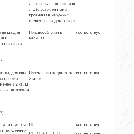
лестничных клетках типа
Л 1 (с остекленными
проемами в наружных
стенах на каждом этаже)
ениями для
Приспособления в
соответствует
ия и
наличии
 в притворах
7*
)
летки, должны
Проемы на каждом этаже
соответствует
ые проемы
2 кв. м
енее 1,2 кв. м
тенах на каждом
7*
)
 - для отделки
НГ
соответствует
в и заполнения
Г1, В1, Д1, Т1, НГ
соответствует