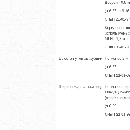
Дверей - 0,8 м
(п.6.27, п.6.16
СНиП 21-01-97
Коридоров, п
используемых
МГН - 1,8 м (п
СНиП 35-01-20
Высота путей эвакуации
Не менее 2 м
(п.6.27
СНиП 21-01-9
Ширина марша лестницы
Не менее шир
эвакуационно
(двери) на ле
(п.6.29
СНиП 21-01-9