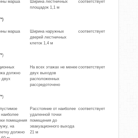
ины марша
Ширина лестничных
соответствует
площадок 1,1 м
*)
ины марша
Ширина наружных
соответствует
дверей лестничных
клеток 1,4 м
7*
)
ционных
На всех этажах не менее
соответствует
ажа должно
двух выходов
е двух
расположенных
рассредоточено
7*
)
пустимое
Расстояние от наиболее
соответствует
 наиболее
удаленной точки
чки помещения
помещения до
ужу, на
эвакуационного выхода
летку должно
21 м
 60 м