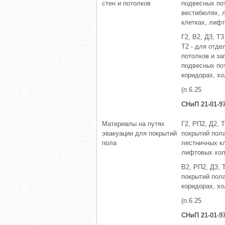
стен и потолков
подвесных по
вестибюлях, 
клетках, лиф
Г2, В2, Д3, Т3
Т2 - для отде
потолков и за
подвесных по
коридорах, хо
(п.6.25
СНиП 21-01-9
Материалы на путях
Г2, РП2, Д2, Т
эвакуации для покрытий
покрытий пол
пола
лестничных кл
лифтовых хол
В2, РП2, Д3, 
покрытий пол
коридорах, хо
(п.6.25
СНиП 21-01-9