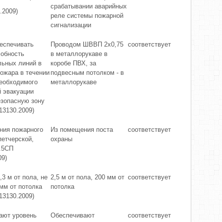
срабатывании аварийных
.2009)
реле системы пожарной
сигнализации
еспечивать
Проводом ШВВП 2х0,75
соответствует
собность
в металлорукаве в
льных линий в
коробе ПВХ, за
ожара в течении
подвесным потолком - в
необходимого
металлорукаве
 эвакуации
езопасную зону
.13130.2009)
ния пожарного
Из помещения поста
соответствует
петчерской,
охраны
.5СП
09)
,3 м от пола, не
2,5 м от пола, 200 мм от
соответствует
мм от потолка
потолка
.13130.2009)
ают уровень
Обеспечивают
соответствует