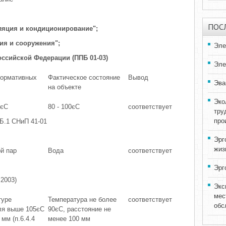
ПОС
иляция и кондиционирование";
ия и сооружения";
Эле
ссийской Федерации (ППБ 01-03)
Эле
нормативных
Фактическое состояние
Вывод
Эва
на объекте
Эко
5єС
80 - 100єС
соответствует
тру
про
. Б.1 СНиП 41-01
Эрг
жиз
й пар
Вода
соответствует
Эрг
 2003)
Экс
мес
туре
Температура не более
соответствует
обс
ля выше 105єС
90єС, расстояние не
 мм (п.6.4.4
менее 100 мм