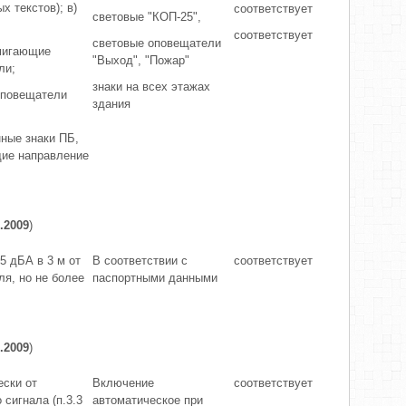
х текстов); в)
соответствует
световые "КОП-25",
соответствует
световые оповещатели
мигающие
"Выход", "Пожар"
ли;
знаки на всех этажах
оповещатели
здания
ные знаки ПБ,
ие направление
.2009
)
5 дБА в 3 м от
В соответствии с
соответствует
я, но не более
паспортными данными
.2009
)
ески от
Включение
соответствует
 сигнала (п.3.3
автоматическое при