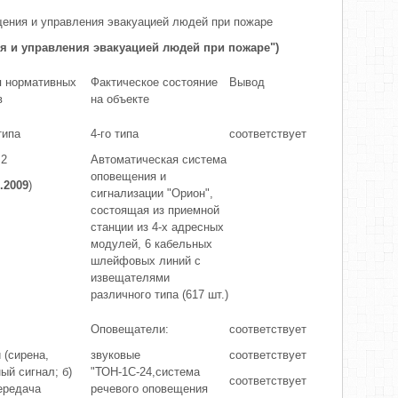
щения и управления эвакуацией людей при пожаре
ия и управления эвакуацией людей при пожаре")
я нормативных
Фактическое состояние
Вывод
в
на объекте
типа
4-го типа
соответствует
 2
Автоматическая система
оповещения и
.2009
)
сигнализации "Орион",
состоящая из приемной
станции из 4-х адресных
модулей, 6 кабельных
шлейфовых линий с
извещателями
различного типа (617 шт.)
Оповещатели:
соответствует
 (сирена,
звуковые
соответствует
ый сигнал; б)
"ТОН-1С-24,система
соответствует
ередача
речевого оповещения