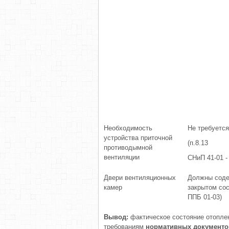
Необходимость
Не требуется
устройства приточной
(п.8.13
противодымной
вентиляции
СНиП 41-01 -
Двери вентиляционных
Должны соде
камер
закрытом сос
ППБ 01-03)
Вывод:
фактическое состояние отопле
требованиям
нормативных документо