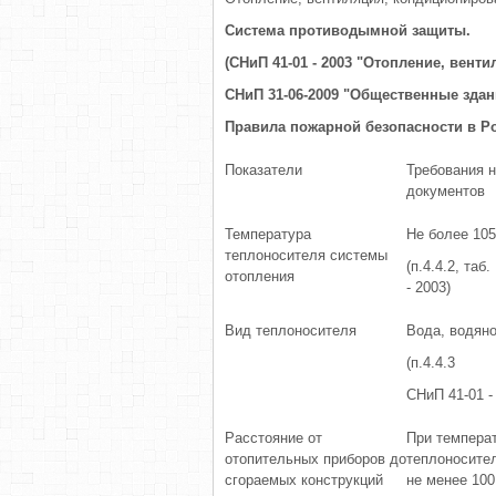
Система противодымной защиты.
(СНиП 41-01 - 2003 "Отопление, вент
СНиП 31-06-2009 "Общественные здан
Правила пожарной безопасности в Ро
Показатели
Требования 
документов
Температура
Не более 10
теплоносителя системы
(п.4.4.2, таб
отопления
- 2003)
Вид теплоносителя
Вода, водяно
(п.4.4.3
СНиП 41-01 -
Расстояние от
При темпера
отопительных приборов до
теплоносите
сгораемых конструкций
не менее 100