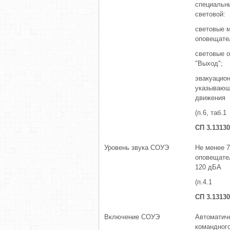
специальны
световой:
световые 
оповещате
световые 
"Выход";
эвакуацион
указывающ
движения
(п.6, таб.1
СП 3.13130
Уровень звука СОУЭ
Не менее 7
оповещател
120 дБА
(п.4.1
СП 3.13130
Включение СОУЭ
Автоматич
командного