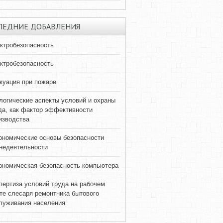
ЛЕДНИЕ ДОБАВЛЕНИЯ
ктробезопасность
ктробезопасность
куация при пожаре
логические аспекты условий и охраны
да, как фактор эффективности
изводства
ономические основы безопасности
недеятельности
ономическая безопасность компьютера
пертиза условий труда на рабочем
те слесаря ремонтника бытового
луживания населения