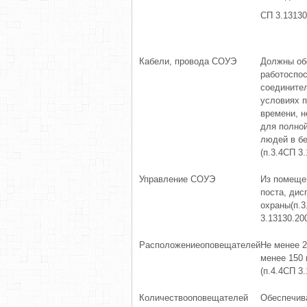
СП 3.13130
Кабели, провода СОУЭ
Должны об
работоспо
соедините
условиях п
времени, 
для полной
людей в б
(п.3.4СП 3
Управление СОУЭ
Из помеще
поста, дис
охраны(п.3
3.13130.20
Расположениеоповещателей
Не менее 2
менее 150 
(п.4.4СП 3
Количествооповещателей
Обеспечив