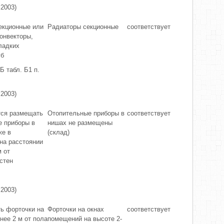
 2003)
екционные или
Радиаторы секционные
соответствует
онвекторы,
ладких
уб
Б табл. Б1 п.
 2003)
тся размещать
Отопительные приборы в
соответствует
е приборы в
нишах не размещены
же в
(склад)
на расстоянии
 от
стен
 2003)
ь форточки на
Форточки на окнах
соответствует
нее 2 м от пола
помещений на высоте 2-