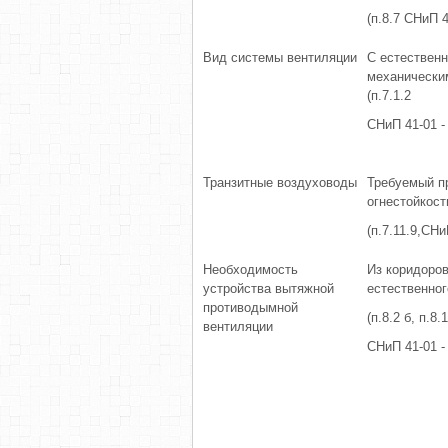
(п.8.7 СНиП 4
Вид системы вентиляции
С естествен
механически
(п.7.1.2
СНиП 41-01 -
Транзитные воздуховоды
Требуемый п
огнестойкост
(п.7.11.9,СНи
Необходимость
Из коридоров
устройства вытяжной
естественно
противодымной
(п.8.2 б, п.8.
вентиляции
СНиП 41-01 - 