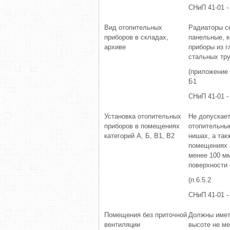
СНиП 41-01 -
Вид отопительных
Радиаторы с
приборов в складах,
панельные, к
архиве
приборы из г
стальных тр
(приложение 
Б1
СНиП 41-01 -
Установка отопительных
Не допускае
приборов в помещениях
отопительны
категорий А, Б, В1, В2
нишах, а так
помещениях 
менее 100 мм
поверхности 
(п.6.5.2
СНиП 41-01 -
Помещения без приточной
Должны имет
вентиляции
высоте не ме