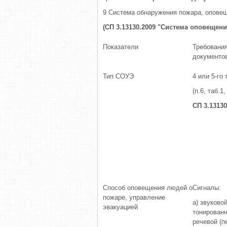
9 Система обнаружения пожара, опове
(СП 3.13130.2009 "Система оповещен
Показатели
Требовани
документо
Тип СОУЭ
4 или 5-го 
(п.6, таб.1,
СП 3.13130
Способ оповещения людей о
Сигналы:
пожаре, управление
а) звуковой
эвакуацией
тонированн
речевой (п