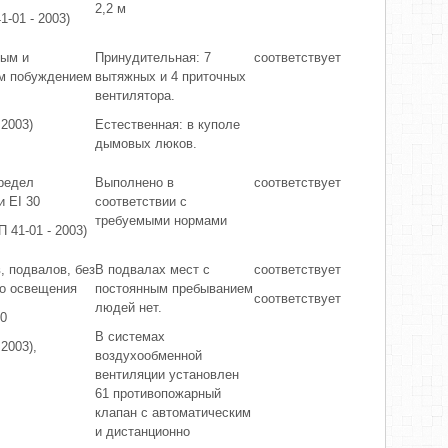
2,2 м
1-01 - 2003)
ным и
Принудительная: 7
соответствует
м побуждением
вытяжных и 4 приточных
вентилятора.
 2003)
Естественная: в куполе
дымовых люков.
редел
Выполнено в
соответствует
и EI 30
соответствии с
требуемыми нормами
П 41-01 - 2003)
, подвалов, без
В подвалах мест с
соответствует
го освещения
постоянным пребыванием
соответствует
людей нет.
10
В системах
2003),
воздухообменной
вентиляции установлен
61 противопожарный
клапан с автоматическим
и дистанционно