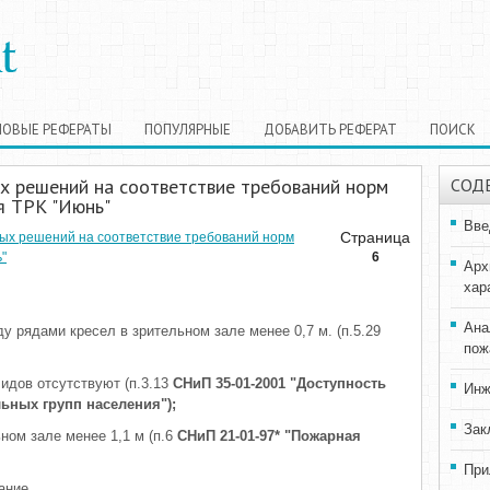
НОВЫЕ РЕФЕРАТЫ
ПОПУЛЯРНЫЕ
ДОБАВИТЬ РЕФЕРАТ
ПОИСК
х решений на соответствие требований норм
СОД
я ТРК "Июнь"
Вве
Страница
ых решений на соответствие требований норм
"
6
Арх
хар
Ана
у рядами кресел в зрительном зале менее 0,7 м. (п.5.29
пож
идов отсутствуют (п.3.13
СНиП 35-01-2001 "Доступность
Инж
ьных групп населения");
Зак
ном зале менее 1,1 м (п.6
СНиП 21-01-97* "Пожарная
При
ание