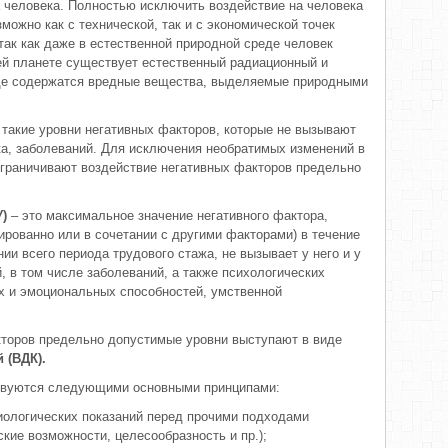
а человека. Полностью исключить воздействие на человека
можно как с технической, так и с экономической точек
 так как даже в естественной природной среде человек
ей планете существует естественный радиационный и
оде содержатся вредные вещества, выделяемые природными
 такие уровни негативных факторов, которые не вызывают
а, заболеваний. Для исключения необратимых изменений в
ограничивают воздействие негативных факторов предельно
У)
– это максимальное значение негативного фактора,
ированно или в сочетании с другими факторами) в течение
ии всего периода трудового стажа, не вызывает у него и у
, в том числе заболеваний, а также психологических
х и эмоциональных способностей, умственной
кторов предельно допустимые уровни выступают в виде
 (ВДК).
твуются следующими основными принципами:
биологических показаний перед прочими подходами
кие возможности, целесообразность и пр.);