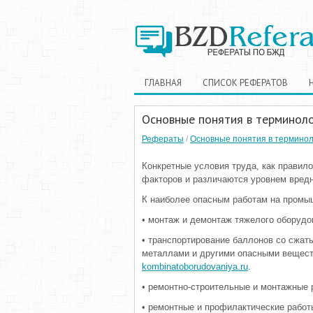
ГЛАВНАЯ
СПИСОК РЕФЕРАТОВ
Основные понятия в терминол
Рефераты
/
Основные понятия в термино
Конкретные условия труда, как правил
факторов и различаются уровнем вредн
К наиболее опасным работам на промы
• монтаж и демонтаж тяжелого оборудо
• транспортирование баллонов со сжат
металлами и другими опасными вещес
kombinatoborudovaniya.ru
.
• ремонтно-строительные и монтажные р
• ремонтные и профилактические работы