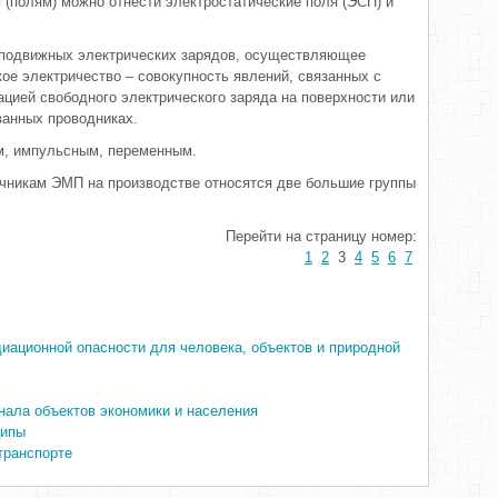
(полям) можно отнести электростатические поля (ЭСП) и
неподвижных электрических зарядов, осуществляющее
ое электричество – совокупность явлений, связанных с
ацией свободного электрического заряда на поверхности или
ванных проводниках.
м, импульсным, переменным.
чникам ЭМП на производстве относятся две большие группы
Перейти на страницу номер:
1
2
3
4
5
6
7
диационной опасности для человека, объектов и природной
нала объектов экономики и населения
ципы
транспорте