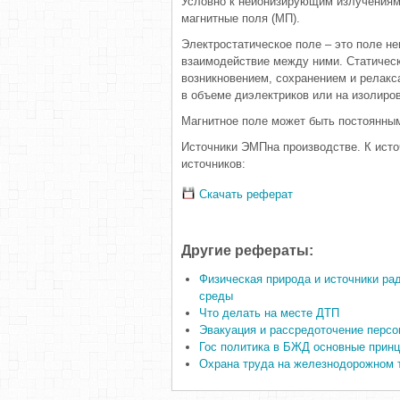
Условно к неионизирующим излучениям 
магнитные поля (МП).
Электростатическое поле – это поле 
взаимодействие между ними. Статическ
возникновением, сохранением и релакс
в объеме диэлектриков или на изолиро
Магнитное поле может быть постоянны
Источники ЭМПна производстве. К исто
источников:
Скачать реферат
Другие рефераты:
Физическая природа и источники ра
среды
Что делать на месте ДТП
Эвакуация и рассредоточение персо
Гос политика в БЖД основные прин
Охрана труда на железнодорожном 