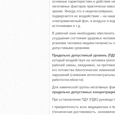
основные характеристики и действие н
негативных факторов практически невоз
зрения. Иногда это и нецелесообразно,
подвергается их воздействию – на наш
электромагнитный фон, в воздухе и в
источниками и т.д.
В рабочей зоне необходимо обеспечить
ухудшения состояния здоровья человек
рганизме человека медики-гигиенисты 
допустимыми уровнями.
Предельно допустимый уровень (ПД
который воздействуя на человека (изол
рабочей смены, ежедневно, на протяжен
его потомства биологических изменений
нарушений (снижения интеллектуальны
работоспособности).
Для химической группы негативных фа
предельно допустимых концентраций
При установлении ПДУ (ПДК) руководс
• приоритетность всех медицинских и 
(техническая достижимость, экономичес