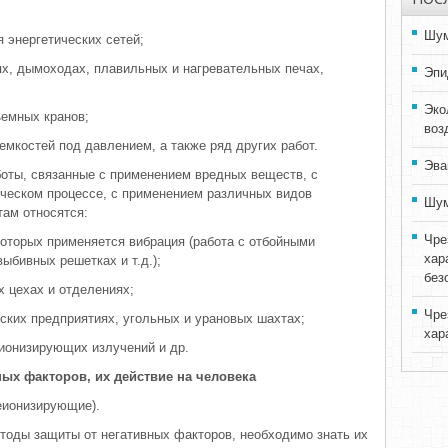
Шум
 энергетических сетей;
ях, дымоходах, плавильных и нагревательных печах,
Эпи
Эко
ъемных кранов;
воз
емкостей под давлением, а также ряд других работ.
Эва
оты, связанные с применением вредных веществ, с
ческом процессе, с применением различных видов
Шум
там относятся:
Чре
которых применяется вибрация (работа с отбойными
хар
ыбивных решетках и т.д.);
без
х цехах и отделениях;
Чре
еских предприятиях, угольных и урановых шахтах;
хар
 ионизирующих излучений и др.
ных факторов, их действие на человека
еионизирующие).
етоды защиты от негативных факторов, необходимо знать их