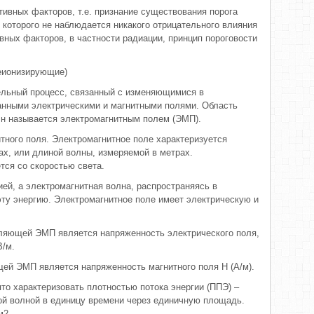
ативных факторов, т.е. признание существования порога
 которого не наблюдается никакого отрицательного влияния
ивных факторов, в частности радиации, принцип пороговости
неионизирующие)
ельный процесс, связанный с изменяющимися в
анными электрическими и магнитными полями. Область
лн называется электромагнитным полем (ЭМП).
тного поля. Электромагнитное поле характеризуется
ах, или длиной волны, измеряемой в метрах.
тся со скоростью света.
ей, а электромагнитная волна, распространяясь в
ту энергию. Электромагнитное поле имеет электрическую и
вляющей ЭМП является напряженность электрического поля,
В/м.
ей ЭМП является напряженность магнитного поля Н (А/м).
то характеризовать плотностью потока энергии (ППЭ) –
ой волной в единицу времени через единичную площадь.
м2.