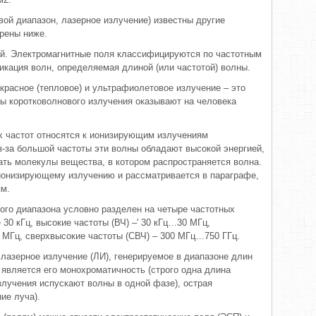
ой диапазон, лазерное излучение) известны другие
трены ниже.
й. Электромагнитные поля классифицируются по частотным
кация волн, определяемая длиной (или частотой) волны.
красное (тепловое) и ультрафиолетовое излучение – это
ды коротковолнового излучения оказывают на человека
х частот относятся к ионизирующим излучениям
з-за большой частоты эти волны обладают высокой энергией,
вать молекулы вещества, в котором распространяется волна.
 ионизирующему излучению и рассматривается в параграфе,
м.
ого диапазона условно разделен на четыре частотных
 30 кГц, высокие частоты (ВЧ) –' 30 кГц…30 МГц,
 МГц, сверхвысокие частоты (СВЧ) – 300 МГц…750 ГГц.
азерное излучение (ЛИ), генерируемое в диапазоне длин
является его монохроматичность (строго одна длина
излучения испускают волны в одной фазе), острая
ие луча).