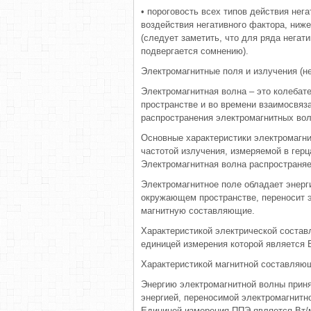
• пороговость всех типов действия нег
воздействия негативного фактора, ниже
(следует заметить, что для ряда негат
подвергается сомнению).
Электромагнитные поля и излучения (
Электромагнитная волна – это колебат
пространстве и во времени взаимосвяз
распространения электромагнитных во
Основные характеристики электромагни
частотой излучения, измеряемой в герц
Электромагнитная волна распространяе
Электромагнитное поле обладает энерги
окружающем пространстве, переносит э
магнитную составляющие.
Характеристикой электрической соста
единицей измерения которой является 
Характеристикой магнитной составляющ
Энергию электромагнитной волны приня
энергией, переносимой электромагнитн
Единицей измерения ППЭ является Вт/