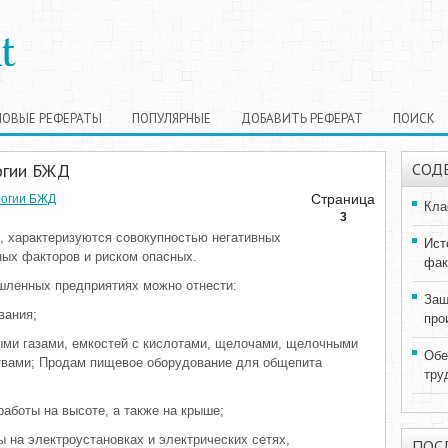
НОВЫЕ РЕФЕРАТЫ
ПОПУЛЯРНЫЕ
ДОБАВИТЬ РЕФЕРАТ
ПОИСК
огии БЖД
СОД
Страница
логии БЖД
Кла
3
о, характеризуются совокупностью негативных
Ист
ых факторов и риском опасных.
фак
шленных предприятиях можно отнести:
Защ
вания;
про
ыми газами, емкостей с кислотами, щелочами, щелочными
Обе
твами;
Продам пищевое оборудование для общепита
тру
аботы на высоте, а также на крыше;
 на электроустановках и электрических сетях,
ПОС