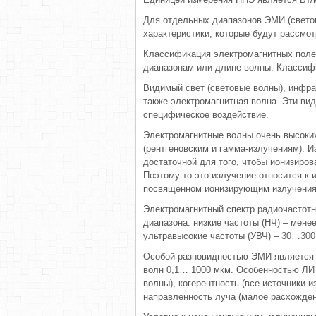
Для отдельных диапазонов ЭМИ (светов
характеристики, которые будут рассмо
Классификация электромагнитных поле
диапазонам или длине волны. Классифи
Видимый свет (световые волны), инфра
также электромагнитная волна. Эти ви
специфическое воздействие.
Электромагнитные волны очень высоки
(рентгеновским и гамма-излучениям). И
достаточной для того, чтобы ионизиро
Поэтому-то это излучение относится к
посвященном ионизирующим излучения
Электромагнитный спектр радиочастотн
диапазона: низкие частоты (НЧ) – менее
ультравысокие частоты (УВЧ) – 30…300
Особой разновидностью ЭМИ является л
волн 0,1… 1000 мкм. Особенностью ЛИ 
волны), когерентность (все источники 
направленность луча (малое расхожден