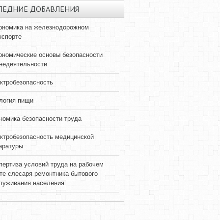
ЛЕДНИЕ ДОБАВЛЕНИЯ
ономика на железнодорожном
нспорте
ономические основы безопасности
недеятельности
ктробезопасность
логия пищи
номика безопасности труда
ктробезопасность медицинской
аратуры
пертиза условий труда на рабочем
те слесаря ремонтника бытового
луживания населения