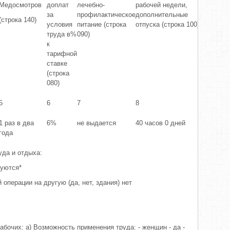
Медосмотров
доплат
лечебно-
рабочей недели,
пенсионн
за
профилактическое
дополнительные
обеспече
(строка 140)
условия
питание (строка
отпуска (строка 100)
(строка 11
труда в%
090)
к
тарифной
ставке
(строка
080)
5
6
7
8
9
1 раз в два
6%
не выдается
40 часов 0 дней
-
года
уда и отдыха:
буются*
операции на другую (да, нет, здания) нет
абочих: а) Возможность применения труда: - женщин - да -