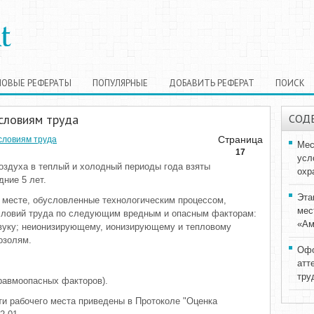
НОВЫЕ РЕФЕРАТЫ
ПОПУЛЯРНЫЕ
ДОБАВИТЬ РЕФЕРАТ
ПОИСК
словиям труда
СОД
Страница
словиям труда
Мес
17
усл
оздуха в теплый и холодный периоды года взяты
охр
ние 5 лет.
Эта
 месте, обусловленные технологическим процессом,
мес
словий труда по следующим вредным и опасным факторам:
«Ам
звуку; неионизирующему, ионизирующему и тепловому
озолям.
Офо
атт
тру
травмоопасных факторов).
и рабочего места приведены в Протоколе "Оценка