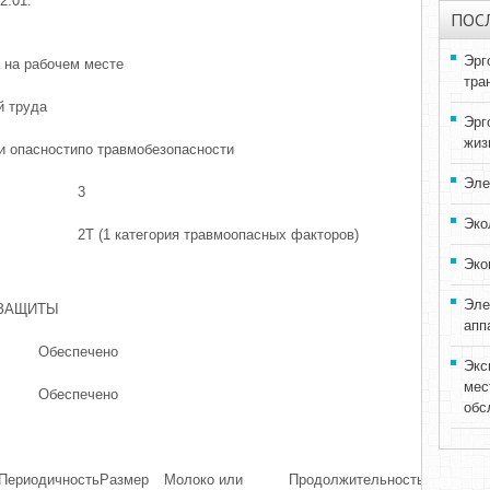
2.01.
ПОС
Эрг
 на рабочем месте
тра
й труда
Эрг
жиз
и опасности
по травмобезопасности
Эле
3
Эко
2Т (1 категория травмоопасных факторов)
Эко
Эле
 ЗАЩИТЫ
апп
Обеспечено
Экс
мес
Обеспечено
обс
Периодичность
Размер
Молоко или
Продолжительность
Льготное