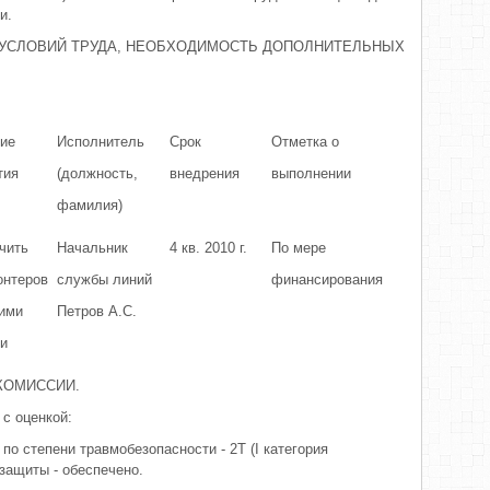
и.
 УСЛОВИЙ ТРУДА, НЕОБХОДИМОСТЬ ДОПОЛНИТЕЛЬНЫХ
ие
Исполнитель
Срок
Отметка о
тия
(должность,
внедрения
выполнении
фамилия)
чить
Начальник
4 кв. 2010 г.
По мере
онтеров
службы линий
финансирования
кими
Петров А.С.
и
КОМИССИИ.
 с оценкой:
 по степени травмобезопасности - 2Т (I категория
защиты - обеспечено.