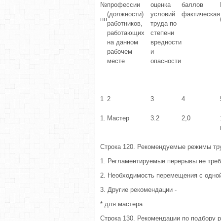
№
профессии
оценка
баллов
(должности)
условий
фактическая
пп
работников,
труда по
работающих
степени
на данном
вредности
рабочем
и
месте
опасности
1
2
3
4
1.
Мастер
3.2
2,0
Строка 120. Рекомендуемые режимы тр
1. Регламентируемые перерывы не тре
2. Необходимость перемещения с одной 
3. Другие рекомендации -
* для мастера
Строка 130. Рекомендации по подбору р