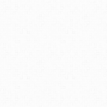
ое
ние
0)