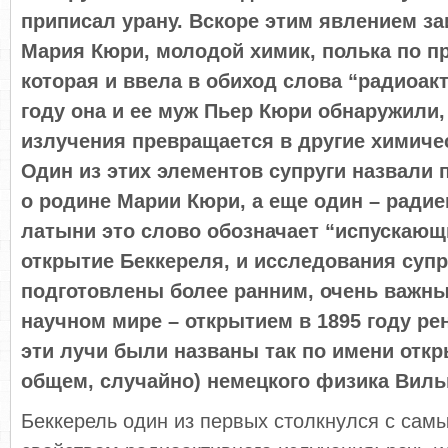
приписал урану. Вскоре этим явлением з
Мария Кюри, молодой химик, полька по п
которая и ввела в обиход слова “радиоакт
году она и ее муж Пьер Кюри обнаружили,
излучения превращается в другие химиче
Один из этих элементов супруги назвали
о родине Марии Кюри, а еще один –
радие
латыни это слово обозначает “испускающ
открытие Беккереля, и исследования суп
подготовлены более ранним, очень важн
научном мире – открытием в 1895 году ре
эти лучи были названы так по имени откр
общем, случайно) немецкого физика Виль
Беккерель один из первых столкнулся с са