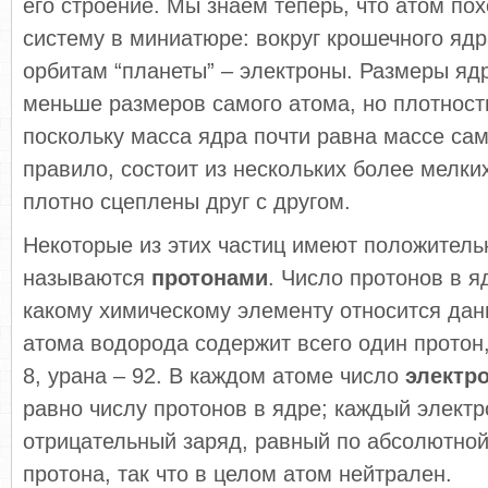
его строение. Мы знаем теперь, что атом по
систему в миниатюре: вокруг крошечного ядр
орбитам “планеты” – электроны. Размеры ядр
меньше размеров самого атома, но плотность
поскольку масса ядра почти равна массе сам
правило, состоит из нескольких более мелки
плотно сцеплены друг с другом.
Некоторые из этих частиц имеют положитель
называются
протонами
. Число протонов в я
какому химическому элементу относится дан
атома водорода содержит всего один протон
8, урана – 92. В каждом атоме число
электр
равно числу протонов в ядре; каждый электр
отрицательный заряд, равный по абсолютной
протона, так что в целом атом нейтрален.