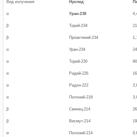
Вид излучения
Нуклид
П
α
Уран-238
4,
β
Торий-234
21
β
Проактиний-234
1,
α
Уран-234
24
α
Торий-230
80
α
Радий-226
16
α
Радон-222
3,
α
Полоний-218
3,
β
Свинец-214
26
β
Висмут-214
19
α
Полоний-214
0,