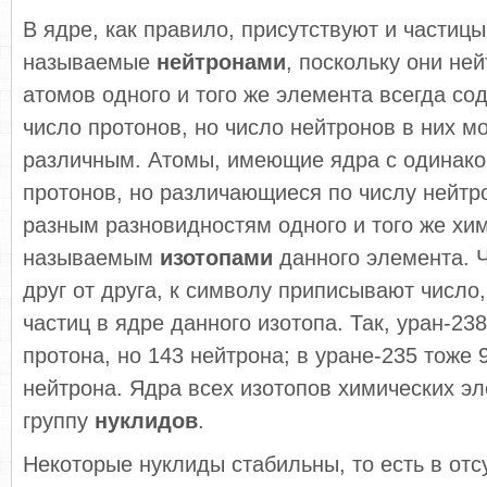
В ядре, как правило, присутствуют и частицы
называемые
нейтронами
, поскольку они не
атомов одного и того же элемента всегда со
число протонов, но число нейтронов в них м
различным. Атомы, имеющие ядра с одинак
протонов, но различающиеся по числу нейтро
разным разновидностям одного и того же хи
называемым
изотопами
данного элемента. 
друг от друга, к символу приписывают число
частиц в ядре данного изотопа. Так, уран-23
протона, но 143 нейтрона; в уране-235 тоже 
нейтрона. Ядра всех изотопов химических э
группу
нуклидов
.
Некоторые нуклиды стабильны, то есть в отс