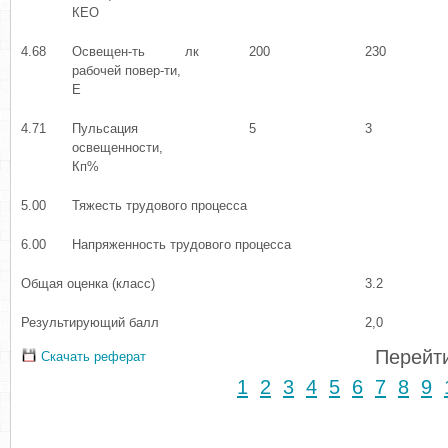
КЕО
4.68
Освещен-ть
лк
200
230
рабочей повер-ти,
Е
4.71
Пульсация
5
3
освещенности,
Кп%
5.00
Тяжесть трудового процесса
6.00
Напряженность трудового процесса
Общая оценка (класс)
3.2
Результирующий балл
2,0
Перейти
Скачать реферат
1
2
3
4
5
6
7
8
9