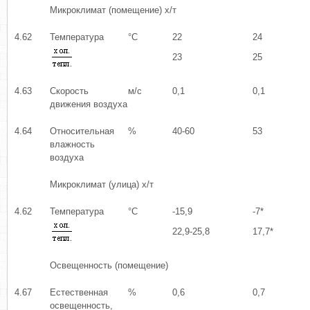
Микроклимат (помещение) х/т
4.62
Температура
°С
22
24
23
25
4.63
Скорость
м/с
0,1
0,1
движения воздуха
4.64
Относительная
%
40-60
53
влажность
воздуха
Микроклимат (улица) х/т
4.62
Температура
°С
-15,9
-7*
22,9-25,8
17,7*
Освещенность (помещение)
4.67
Естественная
%
0,6
0,7
освещенность,