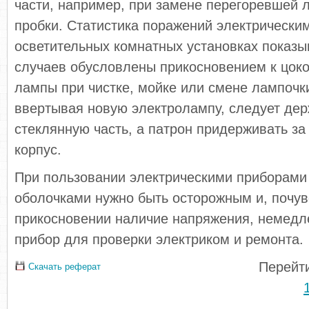
части, например, при замене перегоревшей 
пробки. Статистика поражений электри­чески
осветительных комнатных установках по­казы
случаев обусловлены прикосновени­ем к цок
лампы при чистке, мойке или смене лампочки
ввертывая новую электро­лампу, следует дер
стеклянную часть, а патрон придерживать з
корпус.
При пользовании электрическими приборами
оболочками нуж­но быть осторожным и, по­чу
прикоснове­нии наличие напряжения, не­мед
прибор для проверки электриком и ремонта.
Перейти
Скачать реферат