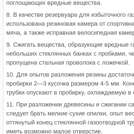
поглощающих вредные вещества.
8. В качестве резервуара для избыточного га
использована резиновая камера от спортивно
мяча, а также исправная велосипедная каме
9. Сжигать вещества, образующие вредные га
небольших стеклянных банках с пробками, ч
пропущена стальная проволока с ло­жечкой.
10. Для опытов разложения резины достаточн
пробирки 2—3 кусочка размером 4-5 мм. Ко
трубки опускают в пробирку, охлаж­даемую в 
11. При разложении древесины и сжигании све
следует брать мелкие сухие опилки, опыт ве­с
оттянутый конец стеклянной газоот­водной т
иметь возможно малое отвер­стие.