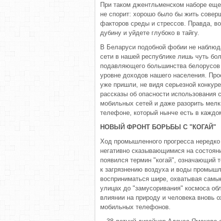
При таком джентльменском наборе еще н
не спорит: хорошо было бы жить совер
факторов среды и стрессов. Правда, во
дубину и уйдете глубоко в тайгу.
В Беларуси подобной фобии не наблюда
сети в нашей республике лишь чуть бол
подавляющего большинства белорусов с
уровне доходов нашего населения. Прос
уже пришли, не видя серьезной конкуре
рассказы об опасности использования 
мобильных сетей и даже разорить мелки
телефоне, который нынче есть в каждом
НОВЫЙ ФРОНТ БОРЬБЫ С "КОГАЙ"
Ход промышленного прогресса нередк
негативно сказывающимися на состояни
появился термин "когай", означающий т
к загрязнению воздуха и воды промыш
восприниматься шире, охватывая самы
улицах до "замусоривания" космоса об
влиянии на природу и человека вновь 
мобильных телефонов.