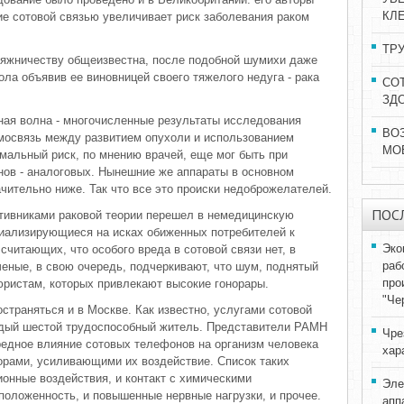
КЛ
ие сотовой связью увеличивает риск заболевания раком
ТР
утяжничеству общеизвестна, после подобной шумихи даже
ла объявив ее виновницей своего тяжелого недуга - рака
СО
ЗД
ная волна - многочисленные результаты исследования
ВО
мосвязь между развитием опухоли и использованием
МО
имальный риск, по мнению врачей, еще мог быть при
ов - аналоговых. Нынешние же аппараты в основном
чительно ниже. Так что все это происки недоброжелателей.
ПОС
тивниками раковой теории перешел в немедицинскую
циализирующиеся на исках обиженных потребителей к
Эко
читающих, что особого вреда в сотовой связи нет, в
раб
еные, в свою очередь, подчеркивают, что шум, поднятый
про
юристам, которых привлекают высокие гонорары.
"Че
траняться и в Москве. Как известно, услугами сотовой
аждый шестой трудоспособный житель. Представители РАМН
Чре
редное влияние сотовых телефонов на организм человека
хар
орами, усиливающими их воздействие. Список таких
ионные воздействия, и контакт с химическими
Эле
положенность, и повышенные нервные нагрузки, и прочее.
апп