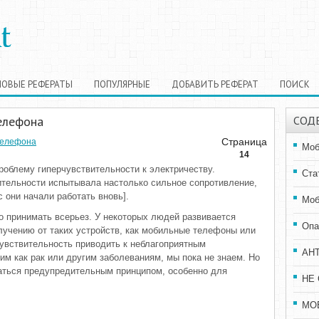
НОВЫЕ РЕФЕРАТЫ
ПОПУЛЯРНЫЕ
ДОБАВИТЬ РЕФЕРАТ
ПОИСК
елефона
СОД
Страница
телефона
Моб
14
роблему гиперчувствительности к электричеству.
Ста
ительности испытывала настолько сильное сопротивление,
с они начали работать вновь].
Моб
о принимать всерьез. У некоторых людей развивается
Опа
злучению от таких устройств, как мобильные телефоны или
увствительность приводить к неблагоприятным
АН
им как рак или другим заболеваниям, мы пока не знаем. Но
аться предупредительным принципом, особенно для
НЕ 
МО