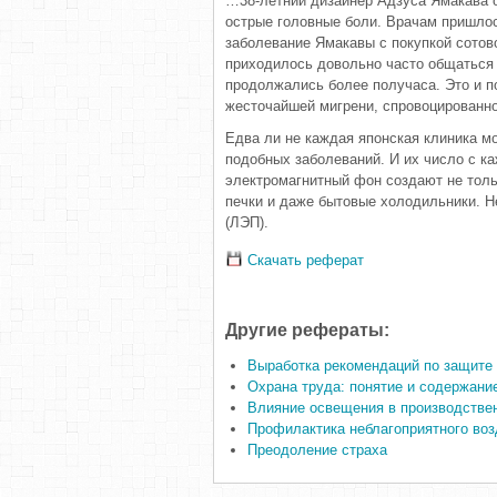
…38-летний дизайнер Адзуса Ямакава о
острые головные боли. Врачам пришлос
заболевание Ямакавы с покупкой сотов
приходилось довольно часто общаться 
продолжались более получаса. Это и п
жесточайшей мигрени, спровоцированн
Едва ли не каждая японская клиника м
подобных заболеваний. И их число с к
электромагнитный фон создают не тол
печки и даже бытовые холодильники. Н
(ЛЭП).
Скачать реферат
Другие рефераты:
Выработка рекомендаций по защите
Охрана труда: понятие и содержани
Влияние освещения в производстве
Профилактика неблагоприятного воз
Преодоление страха