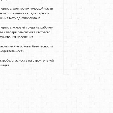
пертиза электротехнической части
екта помещения склада тарного
нения метилдихлорсилана
пертиза условий труда на рабочем
те слесаря ремонтника бытового
луживания населения
ономические основы безопасности
недеятельности
ктробезопасность на строительной
щадке