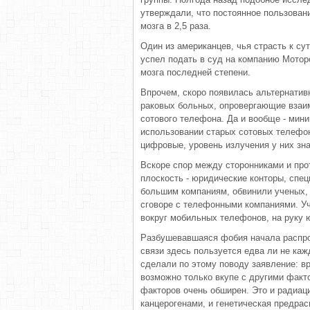
утверждали, что постоянное пользован
мозга в 2,5 раза.
Один из американцев, чья страсть к с
успел подать в суд на компанию Моторо
мозга последней степени.
Впрочем, скоро появилась альтернатив
раковых больных, опровергающие взаи
сотового телефона. Да и вообще - мин
использовании старых сотовых телефон
цифровые, уровень излучения у них зна
Вскоре спор между сторонниками и про
плоскость - юридические конторы, спе
большим компаниям, обвинили ученых, с
сговоре с телефонными компаниями. Уч
вокруг мобильных телефонов, на руку 
Разбушевавшаяся фобия начала распрос
связи здесь пользуется едва ли не к
сделали по этому поводу заявление: в
возможно только вкупе с другими факт
факторов очень обширен. Это и радиац
канцерогенами, и генетическая предрас