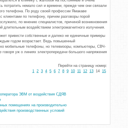
братился в клинику с жалобой на постоянные и очень
ь потратить немало сил и времени, прежде чем они связали
ого телефона. По роду своей профессии Ямакаве
с клиентами по телефону, причем разговоры порой
ослужило, по мнению специалистов, причиной возникновения
ой длительным воздействием электромагнитного излучения.
ожет привести собственные и далеко не единичные примеры
аждым годом возрастает. Ведь повышенный
ько мобильные телефоны, но телевизоры, компьютеры, СВЧ-
е говоря уж о линиях электропередачи большого напряжения
Перейти на страницу номер:
1
2
3
4
5
6
7
8
9
10
11
12
13
14
15
 оператора ЭВМ от воздействия СДЯВ
е
нных помещениях на производительно
действия производственных условий