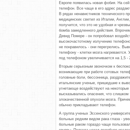
Европе появилась новая фобия. На сей
телефон. Все чаще в его адрес раздаю
В рядах ненавистников технического пр
медицинских светил из Италии, Англии
получится, что это не удобная и чрезв
бомба замедленного действия. Впрочем,
Девид Помере - он попробовал воздейс
высокочастотному излучению телефоно
не понравилось - они перегрелись. Выв
телефону - клетки мозга нагреваются. 
под телефоном увеличивается на 1,5 - 
Вторым серьезным звоночком к беспоко
возникающие при работе сотовых теле
головные боли, бессонница, раздражит
итальянские ученые, пришедшие к выво
угнетающе воздействуют на некоторые у
высказывались опасения, что слишком 
злокачественной опухоли мозга. Причем
обычно прикладывают телефон.
А группа ученых Эссенского университ
больных редким видом рака глаза - ув
больные раком гораздо чаще пользова
группы. Полгода назад подобное иссле