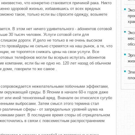
еизвестно, что конкретно становится причиной рака. Никто
шенно здоровой жизнью, избавившись от всех вредных
Экс
зможно такое, только если вы сбросите одежду, возьмете
про
хра
ется. В этом нет ничего удивительного - абонентов сотовой
Экс
ьше 30 тысяч человек. Услуги сотовой сети для
мес
лишком дороги. И дело не только в не очень высоком
обс
то провайдеры не сильно стремятся на наш рынок, а те, что
нции, не торопятся снижать цены на свои услуги. Все
Эрг
сотовых телефонов могли бы всерьез испугать абонентов
жиз
е компании, если бы не одно но. 120 лет назад об обычном
 доме, говорили то же самое .
Эле
пло
о сопровождается нежелательными побочными эффектами,
и окружающей среды. В Японии в начале 60-х годов даже
от или иной техногенный вред. Вначале он относился сугубо
ленными выбросами. Затем смысл этого термина стал
е различные сферы - от запредельных уровней шума на
ломками ракет. В последнее время споры об отрицательном
ожесточились в связи с повсеместным распространением