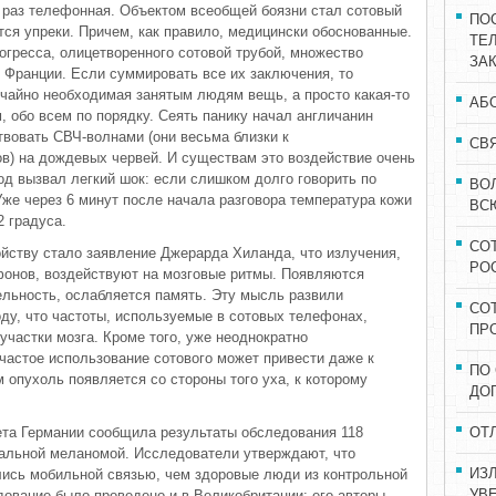
 раз телефонная. Объектом всеобщей боязни стал сотовый
ПО
тся упреки. Причем, как правило, медицински обоснованные.
ТЕ
огресса, олицетворенного сотовой трубой, множество
ЗА
, Франции. Если суммировать все их заключения, то
ычайно необходимая занятым людям вещь, а просто какая-то
АБ
 обо всем по порядку. Сеять панику начал англичанин
твовать СВЧ-волнами (они весьма близки к
СВ
в) на дождевых червей. И существам это воздействие очень
од вызвал легкий шок: если слишком долго говорить по
ВО
Уже через 6 минут после начала разговора температура кожи
ВС
2 градуса.
СО
йству стало заявление Джерарда Хиланда, что излучения,
РО
фонов, воздействуют на мозговые ритмы. Появляются
ельность, ослабляется память. Эту мысль развили
СО
ду, что частоты, используемые в сотовых телефонах,
ПР
частки мозга. Кроме того, уже неоднократно
частое использование сотового может привести даже к
ПО
 опухоль появляется со стороны того уха, к которому
ДО
ета Германии сообщила результаты обследования 118
ОТ
еальной меланомой. Исследователи утверждают, что
ИЗ
лись мобильной связью, чем здоровые люди из контрольной
УВ
дование было проведено и в Великобритании: его авторы