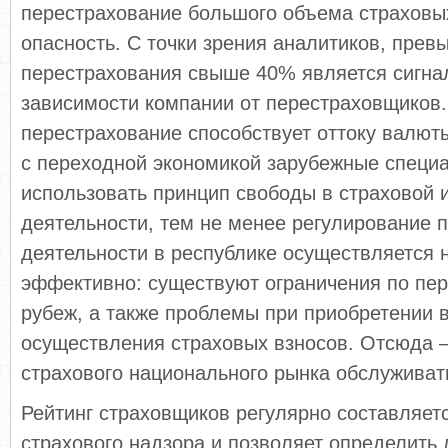
перестрахование большого объема страхо­вых
опасность. С точки зрения анали­тиков, пре
перестрахования свыше 40% является сигна
зависимости компании от перестраховщиков.
перестрахование способ­ствует оттоку валют
с переходной экономикой зарубежные специа
ис­пользовать принцип свободы в страховой 
деятельности, тем не менее регулирование 
деятельности в республике осуще­ствляется 
эффективно: существуют ограниче­ния по пер
рубеж, а также проблемы при приобретении 
осуществления страхо­вых взносов. Отсюда 
страхового на­ционального рынка обслуживат
Рейтинг страховщиков регулярно составляет
страхового надзора и позволяет опре­делить