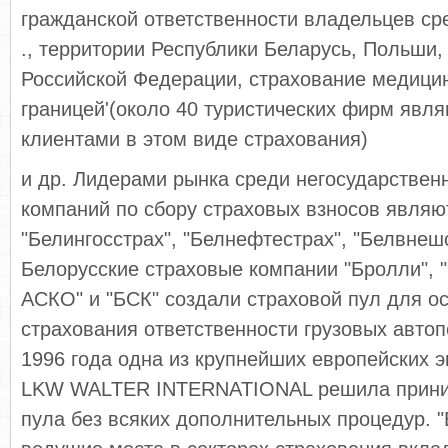
граждан­ской ответственности владельцев ср
., территории Республики Беларусь, Польши, 
Российской Федерации, страхование медицин
границей'(около 40 туристических фирм яв­л
клиентами в этом виде страхования)
и др. Лидерами рынка среди негосударственн
компаний по сбору страховых взносов являю
"Белингосстрах", "Белнефтестрах", "Белвнешс
Белорусские страховые компании "Бролли", "
АСКО" и "БСК" создали страховой пул для о
страхования ответственности грузо­вых автоп
1996 года одна из крупней­ших европейских 
LKW WALTER INTERNATIONAL решила приним
пула без всяких дополнительных процедур. "