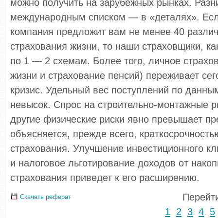
можно получить на зарубеж­ных рынках. Разн
международным списком — в «деталях». Ес
компания предложит вам не менее 40 разли
страхования жизни, то наши страховщики, ка
по 1 — 2 схемам. Более того, личное страхо
жиз­ни и страхование пенсий) переживает сег
кризис. Удельный вес поступлений по данным
невысок. Спрос на строительно-монтаж­ные р
другие физические риски явно превышает пр
объясняется, прежде всего, краткосрочност
страхова­ния. Улучшение инвестиционного кли
и налоговое льготирование доходов от накоп
страхования приведет к его расширению.
Перейти
Скачать реферат
1
2
3
4
5