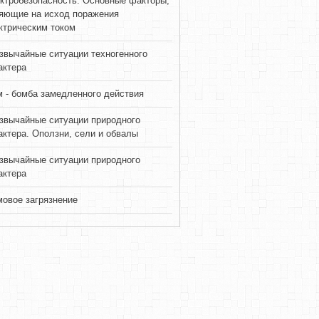
ктробезопасность. Основные факторы,
яющие на исход поражения
ктрическим током
звычайные ситуации техногенного
актера
 - бомба замедленного действия
звычайные ситуации природного
актера. Оползни, сели и обвалы
звычайные ситуации природного
актера
овое загрязнение