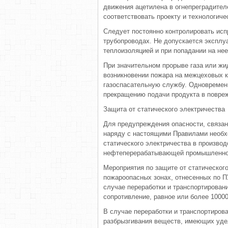
движения ацетилена в огнепреградител
соответствовать проекту и технологиче
Следует постоянно контролировать исп
трубопроводах. Не допускается эксплу
теплоизоляцией и при попадании на не
При значительном прорыве газа или жи
возникновении пожара на межцеховых 
газоспасательную службу. Одновремен
прекращению подачи продукта в повре
Защита от статического электричества
Для предупреждения опасности, связан
наряду с настоящими Правилами необх
статического электричества в произво
нефтеперерабатывающей промышленно
Мероприятия по защите от статическог
пожароопасных зонах, отнесенных по ПУЭ к 
случае переработки и транспортирова
сопротивление, равное или более 1000
В случае переработки и транспортиров
разбрызгивания веществ, имеющих уде