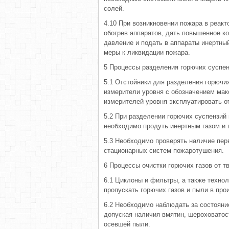
солей.
4.10 При возникновении пожара в реак
обогрев аппаратов, дать повышенное к
давление и подать в аппараты инертны
меры к ликвидации пожара.
5 Процессы разделения горючих суспен
5.1 Отстойники для разделения горюч
измерители уровня с обозначением мак
измерителей уровня эксплуатировать о
5.2 При разделении горючих суспензий
необходимо продуть инертным газом и 
5.3 Необходимо проверять наличие пе
стационарных систем пожаротушения.
6 Процессы очистки горючих газов от 
6.1 Циклоны и фильтры, а также техно
пропускать горючих газов и пыли в пр
6.2 Необходимо наблюдать за состояни
допуская наличия вмятин, шероховато
осевшей пыли.