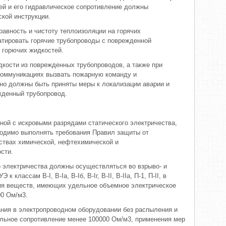
ей и его гидравлическое сопротивление должны
ской инструкции.
равность и чистоту теплоизоляции на горячих
атировать горячие трубопроводы с поврежденной
е горючих жидкостей.
дкости из поврежденных трубопроводов, а также при
коммуникациях вызвать пожарную команду и
но должны быть приняты меры к локализации аварии и
жденный трубопровод.
ной с искровыми разрядами статического электричества,
одимо выполнять требования Правил защиты от
дствах химической, нефтехимической и
сти.
о электричества должны осуществляться во взрыво- и
классам В-I, В-Iа, В-Iб, В-Iг, В-II, В-IIа, П-1, П-II, в
ния веществ, имеющих удельное объемное электрическое
00 Ом/м3.
ания в электропроводном оборудовании без распыления и
льное сопротивление менее 100000 Ом/м3, применения мер