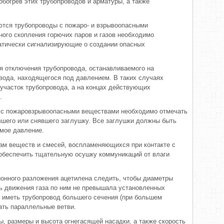
обогрев этих трубопроводов и арматуры, а также
еются трубопроводы с пожаро- и взрывоопасными
ного скопления горючих паров и газов необходимо
атически сигнализирующие о создании опасных
я отключения трубопровода, останавливаемого на
овода, находящегося под давлением. В таких случаях
участок трубопровода, а на концах действующих
.
ях с пожаровзрывоопасными веществами необходимо отмечать
вшего или снявшего заглушку. Все заглушки должны быть
мое давление.
ам веществ и смесей, воспламеняющихся при контакте с
обеспечить тщательную осушку коммуникаций от влаги
онного разложения ацетилена следить, чтобы диаметры
ь движения газа по ним не превышала установленных
 иметь трубопровод большего сечения (при большем
ать параллельные ветви.
ы, размеры и высота огнегасящей насадки, а также скорость