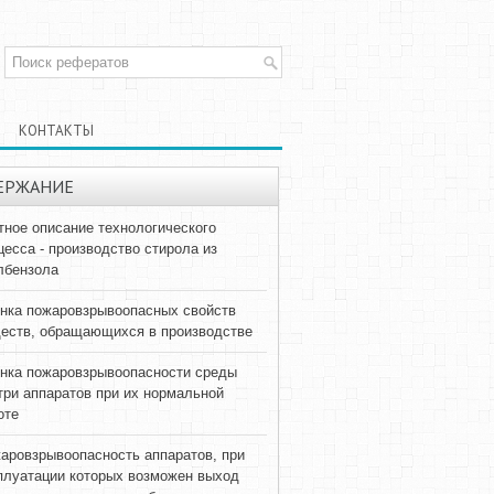
КОНТАКТЫ
ЕРЖАНИЕ
тное описание технологического
цесса - производство стирола из
лбензола
нка пожаровзрывоопасных свойств
еств, обращающихся в производстве
нка пожаровзрывоопасности среды
три аппаратов при их нормальной
оте
аровзрывоопасность аппаратов, при
плуатации которых возможен выход