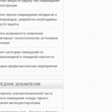
ючих веществ наружу без повреждения
конструкции
лиз причин повреждения аппаратов и
бопроводов, разработка необходимых
дств защиты
лиз возможности появления
актерных технологических источников
игания
чет категории помещений по
ывопожарной и пожарной опасности
арно-профилактические мероприятия
ЛЕДНИЕ ДОБАВЛЕНИЯ
пертиза электротехнической части
екта помещения склада тарного
нения метилдихлорсилана