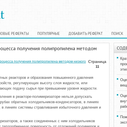
НОВЫЕ РЕФЕРАТЫ
ПОПУЛЯРНЫЕ
ДОБАВИТЬ РЕФЕРАТ
ПОИСК
роцесса получения полипропилена методом
СОД
Кра
Страница
роцесса получения полипропилена методом низкого
про
11
эти
тных реакторов и образования повышенного давления
Оце
ройств, регулирующих высоту слоя жидкости, или
вещ
чающих подачу сырья при превышении уровня жидкости.
Оце
ления в реакторе-полимеризаторе нельзя допускать
вну
рубах обратных холодильников-конденсаторов, в линиях
раб
, в линиях системы стравливания избыточного давления и
Пож
еризаторов, а также соединенных с ним холодильников
экс
х теплообменную поверхность от отложений полимеров и