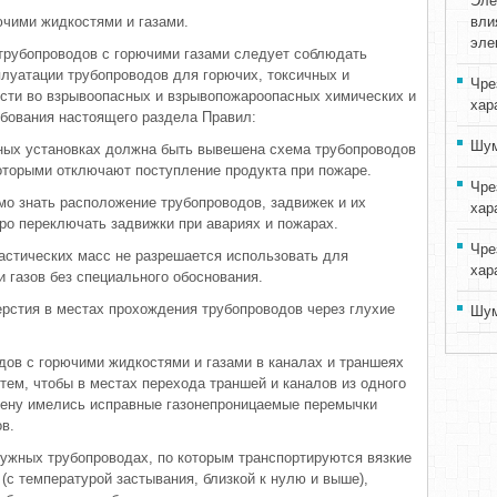
Эле
ючими жидкостями и газами.
вли
эле
 трубопроводов с горючими газами следует соблюдать
плуатации трубопроводов для горючих, токсичных и
Чре
ости во взрывоопасных и взрывопожароопасных химических и
хар
бования настоящего раздела Правил:
Шум
ьных установках должна быть вывешена схема трубопроводов
оторыми отключают поступление продукта при пожаре.
Чре
 знать расположение трубопроводов, задвижек и их
хар
тро переключать задвижки при авариях и пожарах.
Чре
ластических масс не разрешается использовать для
хар
 газов без специального обоснования.
ерстия в местах прохождения трубопроводов через глухие
Шум
ов с горючими жидкостями и газами в каналах и траншеях
 тем, чтобы в местах перехода траншей и каналов из одного
тену имелись исправные газонепроницаемые перемычки
в.
ружных трубопроводах, по которым транспортируются вязкие
(с температурой застывания, близкой к нулю и выше),