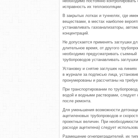
необходимо постоянно контролировать 
исправность их теплоизоляции.
В закрытых лотках и туннелях, где им
веществами, в местах наиболее вероят
устанавливать газоанализаторы, автом
концентраций.
Не допускается применять заглушки дл
длительное время, от другого трубопр
необходимо предусматривать съемный 
трубопроводов устанавливать заглушки
Установку и снятие заглушек на лини
в журнале за подписью лица, установи
пронумерованы и рассчитаны на требуе
При транспортировании по трубопровод
водой и водными растворами, следует 
после ремонта.
Для уменьшения возможности детонаци
ацетиленовых трубопроводов и скорост
проектных величин. При необходимости
расходе ацетилена) следует использов
Размещение огнепреградителей, их тип