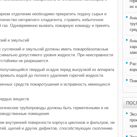
гор
их 
торном отделении необходимо прекратить подачу сырья и
Ана
оличество негорючего хладагента, стравить избыточное
тру
й газ. Одновременно вызвать пожарную команду и принять
сре
зий и эмульсий
Ана
хар
их суспензий и эмульсий должны иметь пожаробезопасные
заж
симально допустимого уровня жидкости. При неисправности
тстойники не разрешается.
Рас
 получающийся твердый осадок перед выгрузкой из аппарата
взр
промыть водой до полного удаления горючей жидкости.
Пож
рвичных средств пожаротушения и исправность имеющихся
твердых веществ
ПОС
логические трубопроводы должны быть герметичными и не
оизводственные помещения.
Экс
про
ем внутренней поверхности корпуса циклонов и фильтров, не
хра
стей, щелей и других дефектов, способствующих скоплению