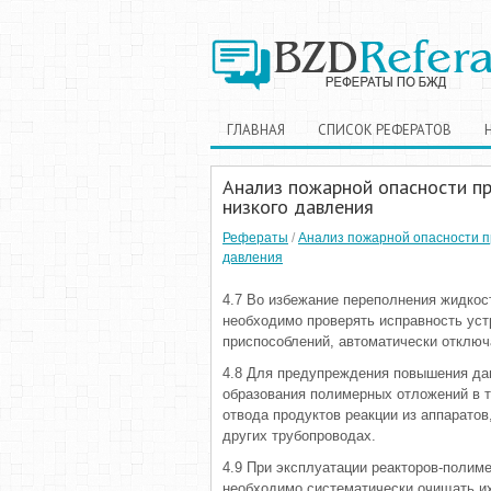
ГЛАВНАЯ
СПИСОК РЕФЕРАТОВ
Анализ пожарной опасности п
низкого давления
Рефераты
/
Анализ пожарной опасности п
давления
4.7 Во избежание переполнения жидкос
необходимо проверять исправность уст
приспособлений, автоматически отклю
4.8 Для предупреждения повышения дав
образования полимерных отложений в т
отвода продуктов реакции из аппаратов
других трубопроводах.
4.9 При эксплуатации реакторов-полим
необходимо систематически очищать и