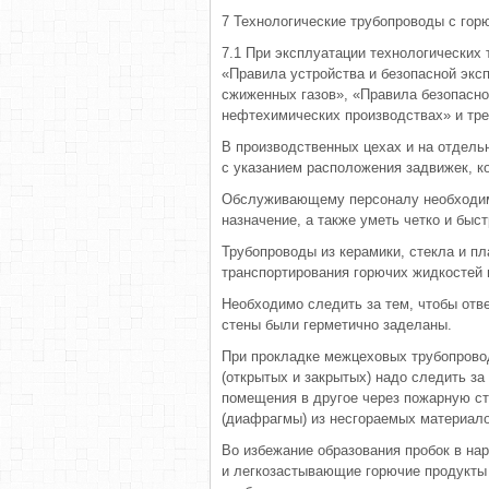
7 Технологические трубопроводы с гор
7.1 При эксплуатации технологических
«Правила устройства и безопасной экс
сжиженных газов», «Правила безопасн
нефтехимических производствах» и тре
В производственных цехах и на отдел
с указанием расположения задвижек, к
Обслуживающему персоналу необходимо
назначение, а также уметь четко и быс
Трубопроводы из керамики, стекла и п
транспортирования горючих жидкостей и
Необходимо следить за тем, чтобы отв
стены были герметично заделаны.
При прокладке межцеховых трубопровод
(открытых и закрытых) надо следить за
помещения в другое через пожарную с
(диафрагмы) из несгораемых материало
Во избежание образования пробок в на
и легкозастывающие горючие продукты 