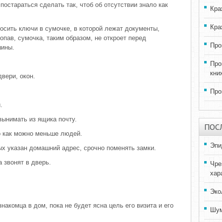
постараться сделать так, чтоб об отсутствии знало как
Кра
Кра
носить ключи в сумочке, в которой лежат документы,
пав, сумочка, таким образом, не откроет перед
Про
шины.
Про
кни
двери, окон.
Про
.
 вынимать из ящика почту.
ПОС
ло как можно меньше людей.
Эпи
ых указан домашний адрес, срочно поменять замки.
а звонят в дверь.
Чре
хар
Эко
знакомца в дом, пока не будет ясна цель его визита и его
Шум