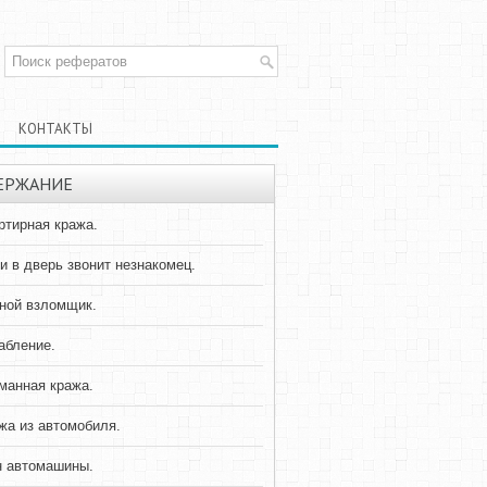
КОНТАКТЫ
ЕРЖАНИЕ
ртирная кража.
и в дверь звонит незнакомец.
ной взломщик.
абление.
манная кража.
жа из автомобиля.
н автомашины.