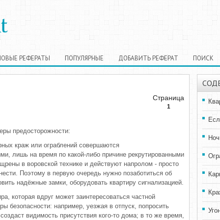
НОВЫЕ РЕФЕРАТЫ
ПОПУЛЯРНЫЕ
ДОБАВИТЬ РЕФЕРАТ
ПОИСК
СОД
Страница
Ква
1
Есл
еры предосторожности:
Ноч
ирных краж или ограблений совершаются
и, лишь на время по какой-либо причине рекрутированными
Огр
щрены в воровской технике и действуют напролом - просто
унести. Поэтому в первую очередь нужно позаботиться об
Кар
овить надёжные замки, оборудовать квартиру сигнализацией.
Кра
ра, которая вдруг может заинтересоваться частной
ы безопасности: например, уезжая в отпуск, попросить
Уго
 создаст видимость присутствия кого-то дома; в то же время,