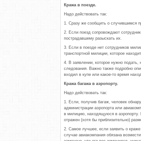
Кража в поезде.
Надо действовать так:
1. Сразу же сообщить о случившимся пр
2. Если поезд сопровождают сотрудник
пострадавшему разыскать их.
3. Если в поезде нет сотрудников мил
транспортной милиции, которое находит
4. В заявлении, которое нужно подать,
следования. Важно также подробно опис
входил в купе или какое-то время нахо
Кража багажа в аэропорту.
Надо действовать так:
1. Если, получив багаж, человек обнар
администрации аэропорта или авиакомп
в милицию, находящуюся в аэропорту. 
отражен (хотя бы приблизительно) разм
2. Самое лучшее, если заявить о краже 
случае авиакомпания обязана возмести
замечено, что его вес изменился, нужн