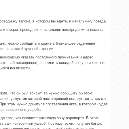
оводнику вагона, в котором вы едете, и начальнику поезда.
и милиции, проводник и начальник поезда должны помочь
иции, можно сообщить о краже в ближайшее отделение
ся на каждой крупной станции.
 необходимо указать постоянного проживания и адрес
ать всё похищенное, вспомнить соседей по купе и тех, кто
дился поблизости.
ужил, что он был вскрыт, то нужно сообщить об этом
ании, услугами которой пострадавший пользуется, а так же
При этом нужно добиться составления акта, в котором будет
ер нанесенного ущерба.
до того, как покинете багажную зону аэропорта. В этом
ть вам нанесённый ущерб. Поэтому, если, получая багаж,
о немедленно заглянуть внуть, чтобы убедиться в его