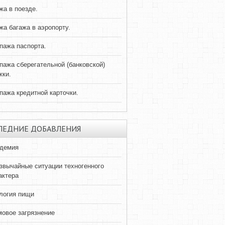
жа в поезде.
жа багажа в аэропорту.
пажа паспорта.
пажа сберегательной (банковской)
жки.
пажа кредитной карточки.
ЛЕДНИЕ ДОБАВЛЕНИЯ
демия
звычайные ситуации техногенного
актера
логия пищи
овое загрязнение