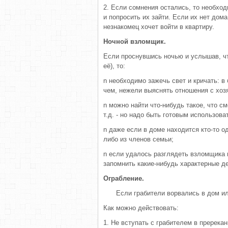
2. Если сомнения остались, то необхо
и попросить их зайти. Если их нет дома
незнакомец хочет войти в квартиру.
Ночной взломщик.
Если проснувшись ночью и услышав, что
её), то:
n необходимо зажечь свет и кричать: в
чем, нежели выяснять отношения с хоз
n можно найти что-нибудь такое, что см
т.д. - но надо быть готовым использова
n даже если в доме находится кто-то од
либо из членов семьи;
n если удалось разглядеть взломщика и
запомнить какие-нибудь характерные де
Ограбление.
Если грабители ворвались в дом ил
Как можно действовать:
1. Не вступать с грабителем в пререкан