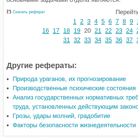
Перейти
Скачать реферат
1
2
3
4
5
6
7
8
9
16
17
18
19
20
21
22
23
24
31
32
33
34
35
36
37
Другие рефераты:
Природа ураганов, их прогнозирование
Производственные психические состояния
Анализ государственных нормативных тре
труда, установленных действующим закон
Грозы, удары молний, градобитие
Факторы безопасности жизнедеятельности