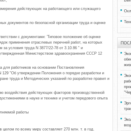
бот;
Вып
измерения действующих на работающего или служащего
Охл
Тех
ных документов по безопасной организации труда и оценке
тветствии с документами: 'Типовое положение об оценке
ПОС
ядок применения отраслевых перечней работ, на которых
за условия труда N 3877/22-78 от 3.10.86 " и
, утвержденная Министерством здравоохранения СССР 12
Эко
обе
жиз
да для работников на основании Постановления
N 129 "Об утверждении Положения о порядке разработки и
Эко
ране труда и Методических указаний по разработке правил и
раб
про
"Че
ию воздействия действующих факторов производственной
достижениями в науке и технике и учетом передового опыта
Эрг
тра
олняемой работы
Эко
воз
 целом по всему миру составляет 270 млн. т. в год.