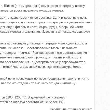
. Шихта (агломерат, кокс) опускается навстречу потоку
начинается восстановление оксидов железа.
дит в зависимости от ее состава. Если в доменную печь
эти процессы протекают при агломерации и в доменной печи
содержащей флюсы и часть сырой руды, в верхней части
ксидов железа и алюминия. Известняк флюса диссоциирует
железа с оксидом углерода и твердым углеродом кокса, а
овление железа. Восстановление газами называют
углеродом - прямым. Реакции косвенного восстановления -
лением теплоты), они происходят главным образом в
мого восстановления - эндотермические (сопровождаются
 нижней части доменной печи, где температура более
нной печи происходит по мере продвижения шихты вниз по
несколько стадий - от высшего оксида к низшему:
при 1100 .1200 °С. В доменной печи железо
отери со шлаком составляют не более 1%.
Перейти на страницу номер: