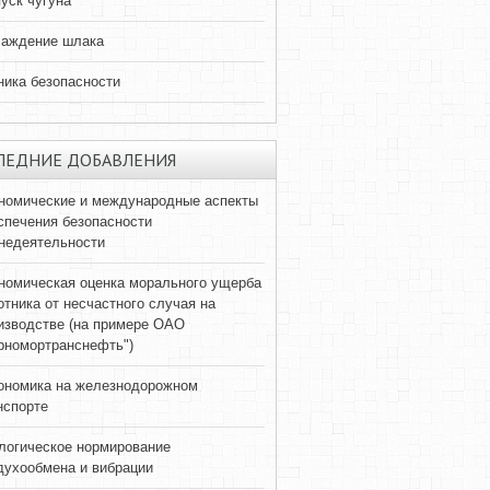
уск чугуна
аждение шлака
ника безопасности
ЛЕДНИЕ ДОБАВЛЕНИЯ
номические и международные аспекты
спечения безопасности
недеятельности
номическая оценка морального ущерба
отника от несчастного случая на
изводстве (на примере ОАО
рномортранснефть")
ономика на железнодорожном
нспорте
логическое нормирование
духообмена и вибрации