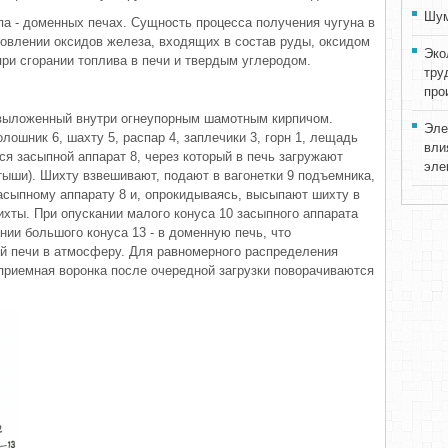
Шум
па - доменных печах. Сущность процесса получения чугуна в
овлении оксидов железа, входящих в состав руды, оксидом
Эко
и сгорании топлива в печи и твердым углеродом.
тру
про
 выложенный внутри огнеупорным шамотным кирпичом.
Эле
лошник 6, шахту 5, распар 4, заплечики 3, горн 1, лещадь
вли
ся засыпной аппарат 8, через который в печь загружают
эле
ыши). Шихту взвешивают, подают в вагонетки 9 подъемника,
засыпному аппарату 8 и, опрокидываясь, высыпают шихту в
хты. При опускании малого конуса 10 засыпного аппарата
ании большого конуса 13 - в доменную печь, что
й печи в атмосферу. Для равномерного распределения
приемная воронка после очередной загрузки поворачиваются