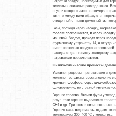
нагретый воздух, необходимый для гор
теплоты и снижения расхода кокса. Воз
внутри которого имеются камера сгоран
так что между ними образуются вертика
очищенный от пыли доменный газ, котор
Газы, проходя через насадку, нагреваю
горелке прекращается, и через насадк
машиной. Воздух, проходя через насадк
фурменному устройству 14, а оттуда че
имеет несколько воздухонагревателей: 
насадка отдает теплоту холодному воз
нагреватели переключаются.
Физико-химические процессы домен
Условно процессы, протекающие в доме
компонентов шихты; восстановление же
кремния, фосфора, серы; шлакообразов
одновременно, но с разной интенсивнос
Горение топлива. Вблизи фурм углерод 
результате горения выделяется теплота
СН4 и др. При этом в печи несколько 
Горячие газы, поднимаясь, отдают теп
температуры 300 .400 °С у колошника.