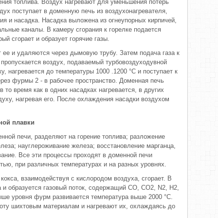
ения топлива. Воздух нагревают для уменьшения потерь
дух поступает в доменную печь из воздухонагревателя,
ия и насадка. Насадка выложена из огнеупорных кирпичей,
льные каналы. В камеру сгорания к горелке подается
ый сгорает и образует горячие газы.
т ее и удаляются через дымовую трубу. Затем подача газа к
у пропускается воздух, подаваемый турбовоздуходувной
у, нагревается до температуры 1000 .1200 °С и поступает к
рез фурмы 2 - в рабочее пространство. Доменная печь
в то время как в одних насадках нагревается, в других
духу, нагревая его. После охлаждения насадки воздухом
ной плавки
нной печи, разделяют на горение топлива; разложение
леза; науглероживание железа; восстановление марганца,
ание. Все эти процессы проходят в доменной печи
тью, при различных температурах и на разных уровнях.
кокса, взаимодействуя с кислородом воздуха, сгорает. В
 и образуется газовый поток, содержащий СО, CO2, N2, Н2,
выше уровня фурм развивается температура выше 2000 °С.
лоту шихтовым материалам и нагревают их, охлаждаясь до