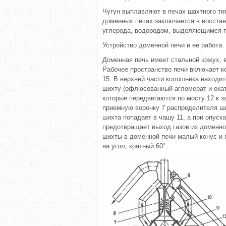
Чугун выплавляют в печах шахтного ти
доменных печах заключается в восстан
углерода, водородом, выделяющимся пр
Устройство доменной печи и ее работа.
Доменная печь имеет стальной кожух,
Рабочее пространство печи включает ко
15. В верхней части колошника находит
шихту (офлюсованный агломерат и окат
которые передвигаются по мосту 12 к 
приемную воронку 7 распределителя ши
шихта попадает в чашу 11, а при опуск
предотвращает выход газов из доменно
шихты в доменной печи малый конус и 
на угол, кратный 60°.