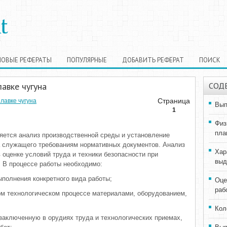
НОВЫЕ РЕФЕРАТЫ
ПОПУЛЯРНЫЕ
ДОБАВИТЬ РЕФЕРАТ
ПОИСК
авке чугуна
СОД
Страница
лавке чугуна
Вып
1
Физ
пла
яется анализ производственной среды и установление
а служащего требованиям нормативных документов. Анализ
Хар
 оценке условий труда и техники безопасности при
выд
 В процессе работы необходимо:
полнения конкретного вида работы;
Оце
раб
ом технологическом процессе материалами, оборудованием,
Кол
заключенную в орудиях труда и технологических приемах,