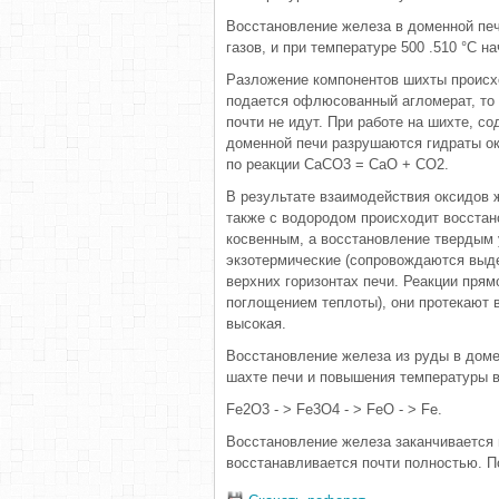
Восстановление железа в доменной печи
газов, и при температуре 500 .510 °С 
Разложение компонентов шихты происхо
подается офлюсованный агломерат, то 
почти не идут. При работе на шихте, 
доменной печи разрушаются гидраты о
по реакции СаСО3 = СаО + СО2.
В результате взаимодействия оксидов 
также с водородом происходит восстан
косвенным, а восстановление твердым 
экзотермические (сопровождаются выде
верхних горизонтах печи. Реакции пря
поглощением теплоты), они протекают в
высокая.
Восстановление железа из руды в доме
шахте печи и повышения температуры в 
Fe2O3 - > Fe3O4 - > FeO - > Fe.
Восстановление железа заканчивается 
восстанавливается почти полностью. П