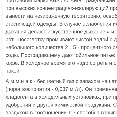
противогаз марки «В» или «М», гражданский 
при высоких концентрациях-изолирующий про
вынести на незараженную территорию, освоб
стесняющей одежды. В случае ослабления и
дыхания делают искусственное дыхание « изо
рот , носоглотку промывают чистой водой с
небольшого количества 2…5 - процентного р
соды. Пострадавшему дают обильное питье: 
кофе. В холодное время его надо согреть и 
покой.
А м м и а к - бесцветный газ с запахом нашат
(порог восприятия - 0,037 мг/л). Он применяе
хладогента в холодильных установках, при 
удобрений и другой химической продукции. С
воздухом в соотношении 1:3 способна взрыв