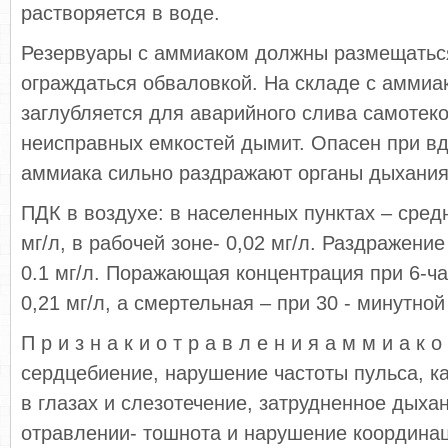
растворяется в воде.
Резервуары с аммиаком должны размещатьс
ограждаться обваловкой. На складе с аммиа
заглубляется для аварийного слива самотек
неисправных емкостей дымит. Опасен при в
аммиака сильно раздражают органы дыхания,
ПДК в воздухе: в населенных пунктах – сред
мг/л, в рабочей зоне- 0,02 мг/л. Раздражени
0.1 мг/л. Поражающая концентрация при 6-ча
0,21 мг/л, а смертельная – при 30 - минутной
П р и з н а к и о т р а в л е н и я а м м и а к
сердцебиение, нарушение частоты пульса, ка
в глазах и слезотечение, затрудненное дыха
отравлении- тошнота и нарушение координа