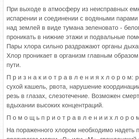
При выходе в атмосферу из неисправных ем
испарении и соединении с водяными парами 
над землей в виде тумана зеленовато - бело
проникать в нижние этажи и подвальные пом
Пары хлора сильно раздражают органы дыхан
Хлор проникает в организм главным образом
пути.
П р и з н а к и о т р а в л е н и я х л о р о м:
сухой кашель, рвота, нарушение координаци
резь в глазах, слезотечение. Возможен смер
вдыхании высоких концентраций.
П о м о щ ь п р и о т р а в л е н и и х л о р о 
На пораженного хлором необходимо надеть