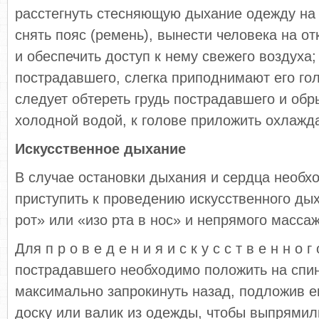
расстегнуть стесняющую дыхание одежду на
снять пояс (ремень), вынести человека на от
и обеспечить доступ к нему свежего воздуха
пострадавшего, слегка приподнимают его гол
следует обтереть грудь пострадавшего и обр
холодной водой, к голове приложить охлаж
Искусственное дыхание
В случае остановки дыхания и сердца необ
приступить к проведению искусственного дых
рот» или «изо рта в нос» и непрямого масса
Для п р о в е д е н и я и с к у с с т в е н н о г
пострадавшего необходимо положить на спин
максимально запрокинуть назад, подложив е
доску или валик из одежды, чтобы выпрямил