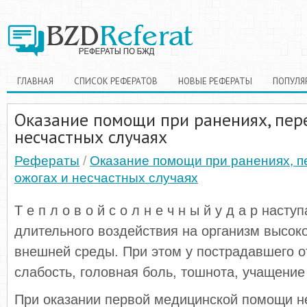
ГЛАВНАЯ
СПИСОК РЕФЕРАТОВ
НОВЫЕ РЕФЕРАТЫ
ПОПУЛЯ
Оказание помощи при ранениях, пер
несчастных случаях
Рефераты
/
Оказание помощи при ранениях, 
ожогах и несчастных случаях
Т е п л о в о й с о л н е ч н ы й у д а р наст
длительного воздействия на организм высок
внешней среды. При этом у пострадавшего 
слабость, головная боль, тошнота, учащение
При оказании первой медицинской помощи 