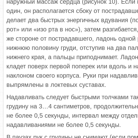
наружный массаж сердца (рисунок 10). Если
один, он располагается сбоку от пострадавш
делает два быстрых энергичных вдувания (по
рот» или «изо рта в нос»), затем разгибается
же стороне от пострадавшего, ладонь одной 
нижнюю половину груди, отступив на два па
нижнего края, а пальцы приподнимает. Ладон
кладет поверх первой поперек или вдоль и н
наклоном своего корпуса. Руки при надавли
выпрямлены в локтевых суставах.
Надавливать следует быстрыми толчками та
грудину на 3…4 сантиметров, продолжитель
не более 0,5 секунды, интервал между отде
надавливаниями не более 0,5 секунды.
В паузах рук с грудины не снимают (если п