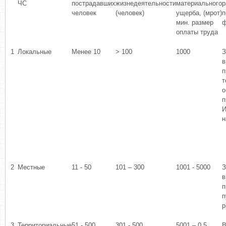
ЧС
пострадавших
жизнедеятельности
материального
р
человек
(человек)
ущерба, (мрот)
п
мин. размер
ф
оплаты труда
1
Локальные
Менее 10
> 100
1000
З
в
п
т
о
п
И
н
2
Местные
11 - 50
101 – 300
1001 - 5000
З
в
п
п
р
3
Территориальные
51 - 500
301 - 500
5001 – 0,5
В