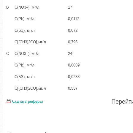
В
С(NО3–), мг/л
17
C(Pb), мг/л
0,0112
C(БЗ), мг/л
0,072
C[(CH3)2CO],мг/л
0,795
С
С(NО3–), мг/л
24
C(Pb), мг/л
0,0059
C(БЗ), мг/л
0,0238
C[(CH3)2CO],мг/л
0,557
Перейти
Скачать реферат