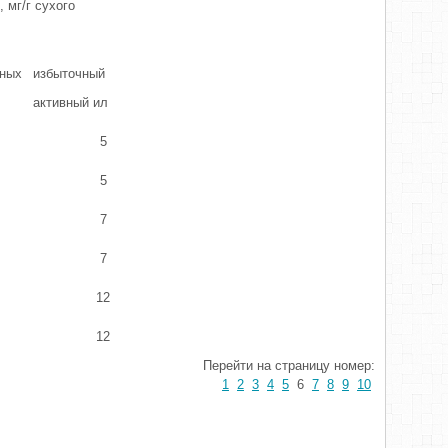
 мг/г сухого
чных
избыточный
ак­тивный ил
5
5
7
7
12
12
Перейти на страницу номер:
1
2
3
4
5
6
7
8
9
10