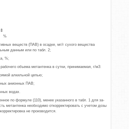
%
ивных ве­ществ (ПАВ) в осадке, мг/г сухого ве­щества
ьным данным или по табл. 2;
а, %;
абоче­го объема метантенка в сутки, прини­маемая, г/м3:
рямой алкильной цепью;
очных анионных ПАВ;
чных водах.
нное по формуле (110), менее указанного в табл. 1 для за­
ть метантен­ка необходимо откорректировать с учетом дозы
корректи­ровка не производится.