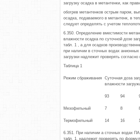
загрузку осадка в метантенки, как прав
обогрев метантенков острым паром, вы
осадка, подаваемого в метантенк, в те
следует определять с учетом теплопот
6.350. Определение вместимости метан
влажности осадка по суточной дозе заг
табл. 1 , а для осадков производстве
при наличии в сточных водах анионных
загруз­ки надлежит проверять согласно п
Таблица 1
Режим сбраживания
Суточная доза заг
влажности загруж
93
94
Мезофильный
7
8
Термофильный
14
16
6.351. При наличии а сточных водах ПА
табл. 1, надлежит проверять по форму