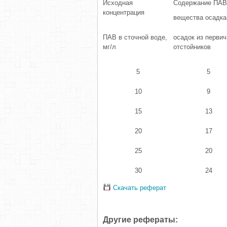
Исходная
Содержание ПАВ,
концентрация
вещества осадка
ПАВ в сточной воде,
осадок из перви
мг/л
отстойников
5
5
10
9
15
13
20
17
25
20
30
24
Скачать реферат
Другие рефераты: