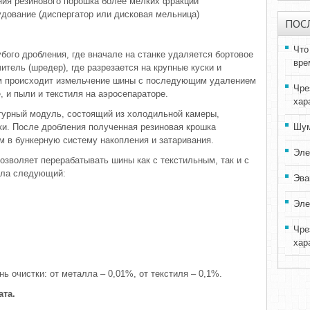
ния резинового порошка более мелких фракций
дование (диспергатор или дисковая мельница)
ПОС
Что
бого дробления, где вначале на станке удаляется бортовое
вре
итель (шредер), где разрезается на крупные куски и
ам происходит измельчение шины с последующим удалением
Чре
 и пыли и текстиля на аэросепараторе.
хар
турный модуль, состоящий из холодильной камеры,
ки. После дробления полученная резиновая крошка
Шум
ем в бункерную систему накопления и затаривания.
Эле
озволяет перерабатывать шины как с текстильным, так и с
ала следующий:
Эва
Эле
Чре
хар
ь очистки: от металла – 0,01%, от текстиля – 0,1%.
ата.