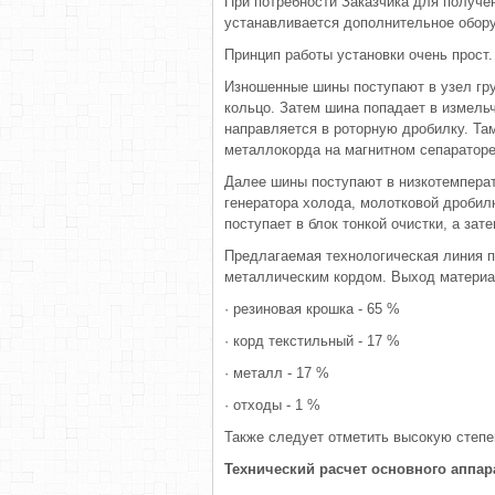
При потребности Заказчика для получе
устанавливается дополнительное обору
Принцип работы установки очень прост.
Изношенные шины поступают в узел гру
кольцо. Затем шина попадает в измельч
направляется в роторную дробилку. Т
металлокорда на магнитном сепараторе,
Далее шины поступают в низкотемпера
генератора холода, молотковой дробил
поступает в блок тонкой очистки, а зат
Предлагаемая технологическая линия п
металлическим кордом. Выход матери
· резиновая крошка - 65 %
· корд текстильный - 17 %
· металл - 17 %
· отходы - 1 %
Также следует отметить высокую степен
Технический расчет основного аппар