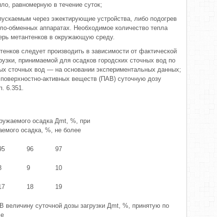
ило, рав­номерную в течение суток;
пускаемым через эжектирующие устройства, либо подогрев
пло-обменных аппаратах. Необходимое количество теп­ла
ерь метан­тенков в окружающую среду.
тенков следует производить в зависимости от фактической
рузки, прини­маемой для осадков городских сточных вод по
нных сточных вод — на основании экспериментальных данных;
 поверхност­но-активных веществ (ПАВ) суточную дозу
. 6.351.
ружаемого осадка Дmt, %, при
аемого осадка, %, не более
95
96
97
8
9
10
17
18
19
В величи­ну суточной дозы загрузки Дmt, %, принятую по
ле