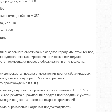
 продукту, кг/час 1500
450
ких помещений), кв.м 350
а, чел. 10
ус 80-90
ния.
ля ана­эробного сбраживания осадков городских сточных вод
ансодержащего газа брожения, при этом необходимо
еств, тормозящих процесс сбраживания и влияющих на
и допу­скается подача в метантенки других сбраживаемых
ия (домо­вого мусора, отбросов с решеток,
о происхождения и т. п.).
антенках допускается принимать мезофильный (Т = 33 °С)
 Выбор режима сбраживания следует производить с уче­том
изации осадков, а также санитарных требований.
жима сбра­живания надлежит предусматривать: