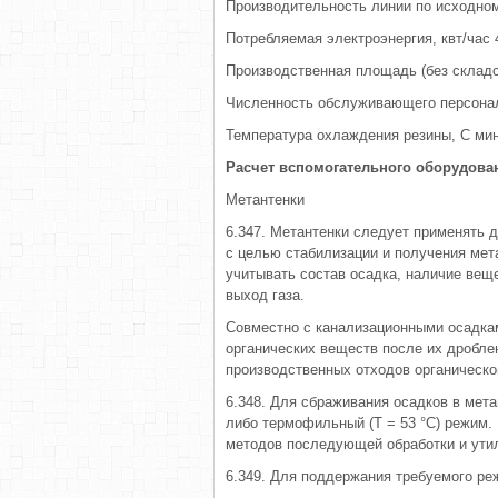
Производительность линии по исходному
Потребляемая электроэнергия, квт/час 
Производственная площадь (без складс
Численность обслуживающего персонал
Температура охлаждения резины, С мин
Расчет вспомогательного оборудова
Метантенки
6.347. Метантенки следует применять д
с целью стабилизации и получения мет
учитывать состав осадка, наличие вещ
выход газа.
Совместно с канализационными осадкам
органических веществ после их дроблен
производственных отходов органическог
6.348. Для сбраживания осадков в мет
либо термофильный (Т = 53 °С) режим.
методов последующей обработки и утил
6.349. Для поддержания требуемого ре