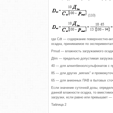
(110)
где Сdt — содержание поверхностно-акт
осадка, принимаемое по экспе­риментал
Pmud — влажность загружаемого осадк
Дlim — предельно допустимая загрузка р
40 — для алкилбензолсульфонатов с п
85 — дли других „мягких" и промежу­т
65 — для анионных ПАВ в бытовых сто
Если значение суточной дозы, определе
данной влажности осадка, то вместимос
загрузки, если равно или превышает — 
Таблица 2