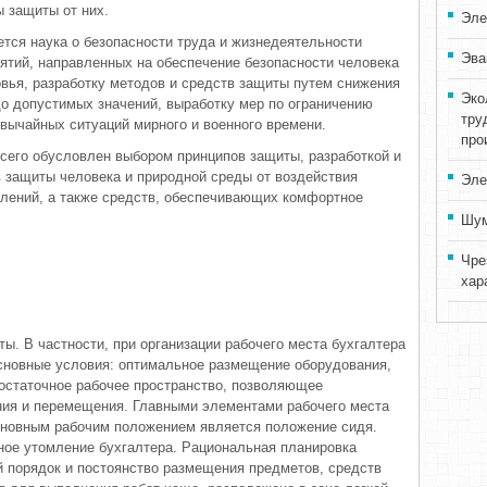
ы защиты от них.
Эле
ется наука о безопасности труда и жизнедеятельности
Эва
ятий, направленных на обеспечение безопасности человека
овья, разработку методов и средств защиты путем снижения
Эко
о допустимых значений, выработку мер по ограничению
тру
вычайных ситуаций мирного и военного времени.
про
сего обусловлен выбором принципов защиты, разработкой и
 защиты человека и природной среды от воздействия
Эле
влений, а также средств, обеспечивающих комфортное
Шум
Чре
хар
ы. В частности, при организации рабочего места бухгалтера
новные условия: оптимальное размещение оборудования,
достаточное рабочее пространство, позволяющее
ия и перемещения. Главными элементами рабочего места
сновным рабочим положением является положение сидя.
ное утомление бухгалтера. Рациональная планировка
й порядок и постоянство размещения предметов, средств