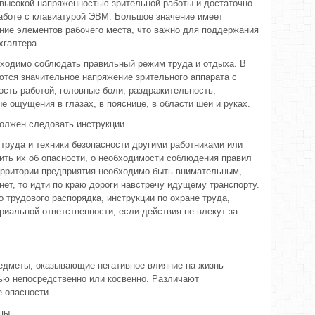
 высокой напряженностью зрительной работы и достаточно
аботе с клавиатурой ЭВМ. Большое значение имеет
ние элементов рабочего места, что важно для поддержания
хгалтера.
бходимо соблюдать правильный режим труда и отдыха. В
ются значительное напряжение зрительного аппарата с
сть работой, головные боли, раздражительность,
е ощущения в глазах, в пояснице, в области шеи и руках.
должен следовать инструкции.
труда и техники безопасности другими работниками или
ть их об опасности, о необходимости соблюдения правил
ерритории предприятия необходимо быть внимательным,
 нет, то идти по краю дороги навстречу идущему транспорту.
 трудового распорядка, инструкции по охране труда,
риальной ответственности, если действия не влекут за
редметы, оказывающие негативное влияние на жизнь
ью непосредственно или косвенно. Различают
 опасности.
пы: