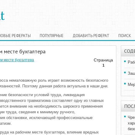
НОВЫЕ РЕФЕРАТЫ
ПОПУЛЯРНЫЕ
ДОБАВИТЬ РЕФЕРАТ
ПОИСК
м месте бухгалтера
СОД
Страница
м месте бухгалтера
Раб
1
Защ
ресса немаловажную роль играет возможность безопасного
Мер
занностей. Поэтому данная работа актуальна в наши дни.
ние безопасности условий труда, ликвидация
водственного травматизма составляет одну из главных
ПОС
ается внимание на необходимость широкого применения
ии труда, сведения к минимуму ручного,
Чре
ния обстановки, исключающей профессиональные
хар
атизм.
без
труда на рабочем месте бухгалтера, влияние вредных