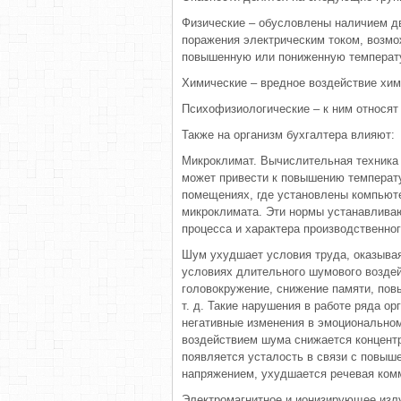
Физические – обусловлены наличием д
поражения электрическим током, возм
повышенную или пониженную температу
Химические – вредное воздействие хим
Психофизиологические – к ним относят 
Также на организм бухгалтера влияют:
Микроклимат. Вычислительная техника
может привести к повышению температ
помещениях, где установлены компьют
микроклимата. Эти нормы устанавливаю
процесса и характера производственно
Шум ухудшает условия труда, оказывая
условиях длительного шумового возде
головокружение, снижение памяти, пов
т. д. Такие нарушения в работе ряда ор
негативные изменения в эмоциональном
воздействием шума снижается концент
появляется усталость в связи с повыш
напряжением, ухудшается речевая ком
Электромагнитное и ионизирующее излу