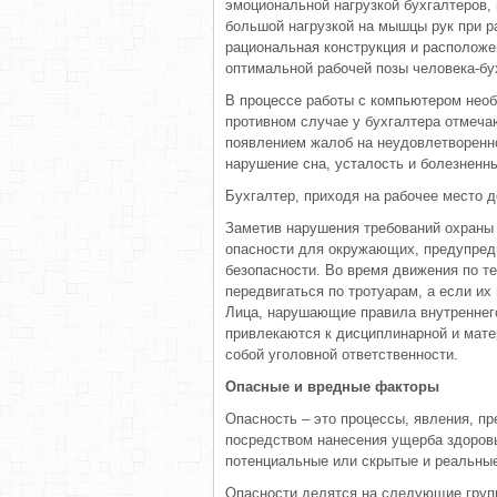
эмоциональной нагрузкой бухгалтеров,
большой нагрузкой на мышцы рук при р
рациональная конструкция и расположе
оптимальной рабочей позы человека-бу
В процессе работы с компьютером нео
противном случае у бухгалтера отмеча
появлением жалоб на неудовлетворенно
нарушение сна, усталость и болезненны
Бухгалтер, приходя на рабочее место 
Заметив нарушения требований охраны 
опасности для окружающих, предупреди
безопасности. Во время движения по т
передвигаться по тротуарам, а если их
Лица, нарушающие правила внутреннего
привлекаются к дисциплинарной и мате
собой уголовной ответственности.
Опасные и вредные факторы
Опасность – это процессы, явления, п
посредством нанесения ущерба здоров
потенциальные или скрытые и реальные
Опасности делятся на следующие груп