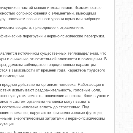
вижущихся частей машин и механизмов. Возможностью
ожностью соприкосновения с элементами, имеющими
ру, наличием повышенного уровня шума или вибрации.
ических веществ, приводящее к отравлениям.
физические перегрузки и нервно-психические перегрузки.
 является источником существенных тепловыделений, что
уры и снижению относительной влажности в помещении. В
еры, должны соблюдаться определенные параметры
тся в зависимости от времени года, характера трудового
го помещения.
 вредное действие на организм человека. Работающие в
йствия испытывают раздражительность, головные боли,
ышенную утомляемость, понижение аппетита, боли в ушах и
ганов и систем организма человека могут вызвать
 состоянии человека вплоть до стрессовых. Под
рация внимания, нарушаются физиологические функции,
енными энергетическими затратами и нервно-психическим
мутация.
чения. Большинство ученых считают, что как