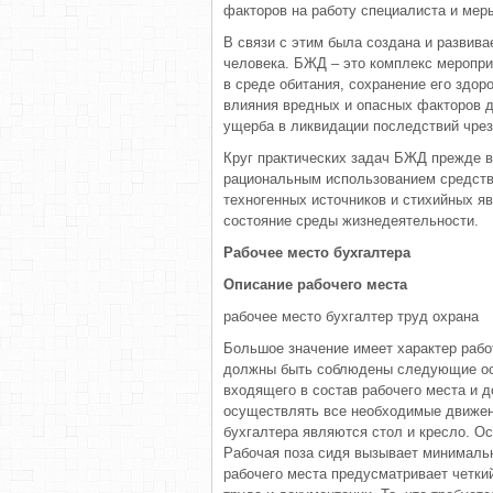
факторов на работу специалиста и мер
В связи с этим была создана и развива
человека. БЖД – это комплекс меропри
в среде обитания, сохранение его здор
влияния вредных и опасных факторов д
ущерба в ликвидации последствий чрез
Круг практических задач БЖД прежде в
рациональным использованием средств
техногенных источников и стихийных я
состояние среды жизнедеятельности.
Рабочее место бухгалтера
Описание рабочего места
рабочее место бухгалтер труд охрана
Большое значение имеет характер работ
должны быть соблюдены следующие ос
входящего в состав рабочего места и 
осуществлять все необходимые движен
бухгалтера являются стол и кресло. О
Рабочая поза сидя вызывает минималь
рабочего места предусматривает четки