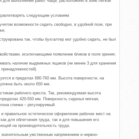
ся для выполнения работ чаще, расположено в зоне легкой
удовлетворять следующим условиям:
учетом возможности сидеть свободно, в удобной позе, при
ки;
струирована так, чтобы бухгалтер мог удобно сидеть, не был
свойствами, исключающими появление бликов в поле зрения;
ривать наличие выдвижных ящиков (не менее 3 для хранения
х принадлежностей).
уется в пределах 680-760 мм. Высота поверхности, на
должна быть около 650 мм.
стикам рабочего кресла. Так, рекомендуемая высота
 пределах 420-550 мм. Поверхность сиденья мягкая,
клона спинки – регулируемый.
 и правильное эстетическое оформление рабочих мест на
как для облегчения труда, так и для повышения его
яющей на производительность труда.
я значительным умственным напряжением и нервно-