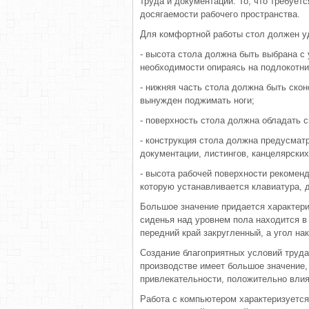
труда и документации. То, что требует
досягаемости рабочего пространства.
Для комфортной работы стол должен 
- высота стола должна быть выбрана с 
необходимости опираясь на подлокотни
- нижняя часть стола должна быть скон
вынужден поджимать ноги;
- поверхность стола должна обладать 
- конструкция стола должна предусмат
документации, листингов, канцелярски
- высота рабочей поверхности рекоменд
которую устанавливается клавиатура, 
Большое значение придается характери
сиденья над уровнем пола находится в
передний край закругленный, а угол на
Создание благоприятных условий труда
производстве имеет большое значение, 
привлекательности, положительно вли
Работа с компьютером характеризуетс