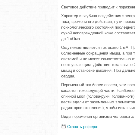
Световое действие приводит к поражен
Характер и глубина воздействия электр
тока, времени его действия, пути прох
психологического состояния последнег
сухой неповрежденной коже составляет
до 1 кОма.
Ощутимым является ток около 1 мА. П
болезненные сокращения мышц, а при т
системой и не может самостоятельно от
неотпускающим. Действие тока свыше 
мышц и остановке дыхания. При дальн
сердца.
Переменный ток более опасен, чем пост
касается токоведущей части. Наиболее 
спинной мозг (голова-руки, голова-ноги
вести вдали от заземленных элементов
радиаторов отопления), чтобы исключи
Виды поражения организма человека эл
Скачать реферат