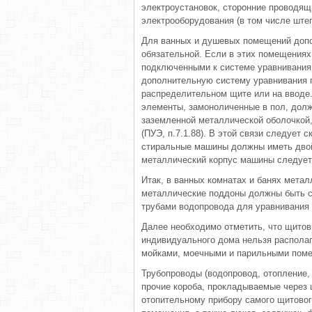
электроустановок, сторонние проводящ
электрооборудования (в том числе ште
Для ванных и душевых помещений допо
обязательной. Если в этих помещениях
подключенными к системе уравнивания
дополнительную систему уравнивания п
распределительном щите или на вводе.
элементы, замоноличенные в пол, дол
заземленной металлической оболочкой
(ПУЭ, п.7.1.88). В этой связи следует 
стиральные машины должны иметь двойн
металлический корпус машины следует 
Итак, в ванных комнатах и банях мета
металлические поддоны должны быть 
трубами водопровода для уравнивания
Далее необходимо отметить, что щито
индивидуального дома нельзя распола
мойками, моечными и парильными пом
Трубопроводы (водопровод, отопление, 
прочие короба, прокладываемые через
отопительному прибору самого щитовог