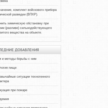
овека
начение, комплект войскового прибора
ической разведки (ВПХР).
нить химическую обстановку при
рии (разливе) сильнодействующего
витого вещества на объекте.
ЛЕДНИЕ ДОБАВЛЕНИЯ
 и методы борьбы с ним
логия пищи
звычайные ситуации техногенного
актера
куация при пожаре
демия
звычайные ситуации природного