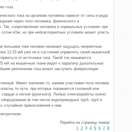
ию глаз.
ического тока на организм человека зависит от силы и рода
ождения через тело человека, физического и
о. Так, сопротивление человека в нормальных условиях при
 сотни кОм, но при неблагоприятных условиях может упасть
ри большем токе человек начинает ощущать неприятные
оке 12-15 мА уже не в состоянии управлять своей мышечной
орваться от источника тока. Такой ток называется
25 мА на мышечные ткани ведет к параличу дыхательных
ейшем увеличении тока может наступить фибрилляция
оянный. Имеет значение то, какими участками тела человек
опасны те пути, при которых поражается головной или
), сердце и легкие (руки-ноги). Любые электроработы нужно
 оборудования (в том числе водопроводных труб, труб и
ть случайное прикосновение к ним.
ектротоком.
Перейти на страницу номер:
1
2
3
4
5
6
7
8