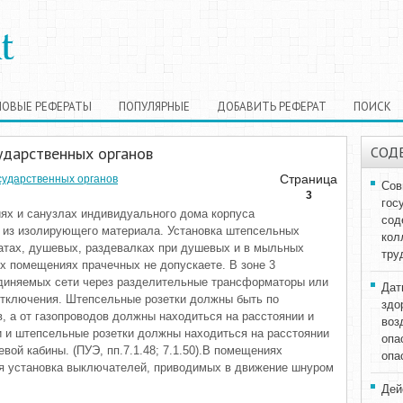
НОВЫЕ РЕФЕРАТЫ
ПОПУЛЯРНЫЕ
ДОБАВИТЬ РЕФЕРАТ
ПОИСК
ударственных органов
СОД
Страница
сударственных органов
Сов
3
гос
ях и санузлах индивидуального дома корпуса
сод
 из изолирующего материала. Установка штепсельных
кол
атах, душевых, раздевалках при душевых и в мыльных
тру
х помещениях прачечных не допускаете. В зоне 3
единяемых сети через разделительные трансформаторы или
Дат
тключения. Штепсельные розетки должны быть по
здо
, а от газопроводов должны находиться на расстоянии и
воз
 и штепсельные розетки должны находиться на расстоянии
опа
вой кабины. (ПУЭ, пп.7.1.48; 7.1.50).В помещениях
опа
ся установка выключателей, приводимых в движение шнуром
Дей