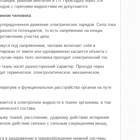
ланцев, ревизий вентилей и т.п. Прокладка через эти
водов с горючими жидкостями не допускается
ганизм человека
 упорядоченное движение электрических зарядов. Сила тока
разности потенциалов, то есть напряжению на концах
противлению участка цепи.
муся под напряжением, человек включает себя в
лирован от земли или одновременно касается объекта с
лучае через тело человека проходит электрический ток.
 ткань носит разносторонний характер. Проходя через
дит термическое, электролитическое, механическое,
перегрев и функциональное расстройство органов на пути
ается в электролизе жидкости в тканях организма, в том
мического состава.
рыву тканей, расслоению, ударному действию испарения
ческое действие связано с сильным сокращением мышц
ся в раздражении и перевозбуждении нервной системы.