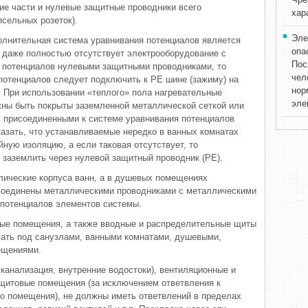
ие части и нулевые защитные проводники всего
хар
псельных розеток).
Эле
лнительная система уравнивания потенциалов является
опа
 даже полностью отсутствует электрооборудование с
Пос
 потенциалов нулевыми защитными проводниками, то
чел
отенциалов следует подключить к РЕ шине (зажиму) на
нор
 При использовании «теплого» пола нагревательные
эле
жны быть покрыты заземленной металлической сеткой или
, присоединенными к системе уравнивания потенциалов
сказать, что устанавливаемые нередко в ванных комнатах
ую изоляцию, а если таковая отсутствует, то
заземлить через нулевой защитный проводник (РЕ).
ллические корпуса ванн, а в душевых помещениях
соединены металлическими проводниками с металлическими
 потенциалов элементов системы.
вые помещения, а также вводные и распределительные щиты
гать под санузлами, ванными комнатами, душевыми,
ещениями.
канализация, внутренние водостоки), вентиляционные и
 щитовые помещения (за исключением ответвления к
о помещения), не должны иметь ответвлений в пределах