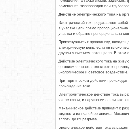
помещения, а также люков, задвижек, ф
помещения газопроводов или трубопро
Действие электрического тока на ор
Электрический ток представляет собой
в участке цепи прямо пропорциональна 
участка и обратно пропорциональна со
Прикоснувшись к проводнику, находяще
электрическую цепь, если он плохо изо
другим значением потенциала. В этом с
Действие электрического тока на живую
организм человека, электроток произво
биологическое и световое воздействие.
При термическом действии происходит 
прохождения тока.
Электролитическое действие тока выраж
числе крови, и нарушении ее физико-хи
Механическое действие приводит к раз
жидкости из тканей организма. Механи
вплоть до их разрыва.
Биологическое действие тока выражает