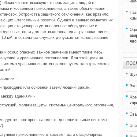
чел
О) обеспечивают высокую степень защиты людей от
ямом и косвенном прикосновении, а также обеспечивают
Наз
становок. Устройства защитного отключения, как правило,
хим
тающих штепсельные розетки. Однако в ванных комнатах их
тающих стационарно установленное оборудование и
Оце
 и душевых, если для них выделена одна групповая линия,
ава
 10 мА, в остальных случаях допускается использование
ядо
ю и особо опасных важное значение имеют такие меры
зануение и уравнивание потенциалов. Для этой цели на
ПОС
 система уравнивания потенциалов путем электрического
стей :
Шум
оводник;·
Эко
й проводник или основной заземляющий· зажим;
 между зданиями;·
Чре
хар
струкций, молниезащиты, системы· центрального отопления,
Эва
омендуется повторно выполнять дополнительные системы
7).
Эпи
ступные прикосновению открытые части стационарных
Чре