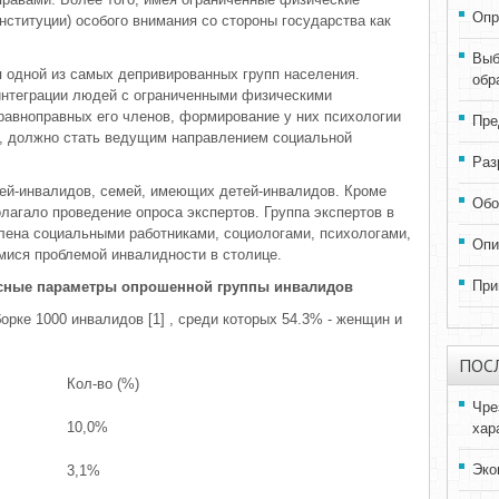
Опр
нституции) особого внимания со стороны государства как
Выб
 одной из самых депривированных групп населения.
обр
интеграции людей с ограниченными физическими
равноправных его членов, формирование у них психологии
Пре
в, должно стать ведущим направлением социальной
Раз
ей-инвалидов, семей, имеющих детей-инвалидов. Кроме
Обо
лагало проведение опроса экспертов. Группа экспертов в
лена социальными работниками, социологами, психологами,
Опи
ися проблемой инвалидности в столице.
При
усные параметры опрошенной группы инвалидов
рке 1000 инвалидов [1] , среди которых 54.3% - женщин и
ПОС
Кол-во (%)
Чре
10,0%
хар
Эко
3,1%