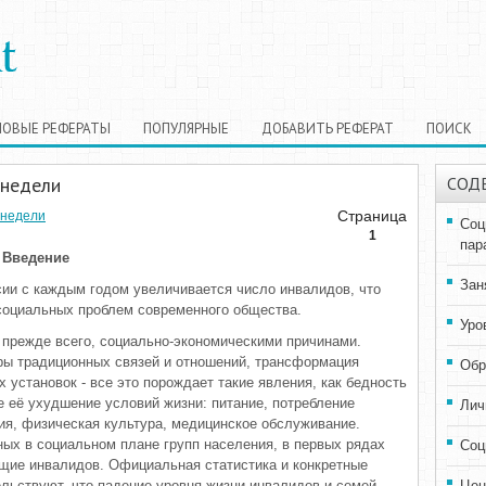
НОВЫЕ РЕФЕРАТЫ
ПОПУЛЯРНЫЕ
ДОБАВИТЬ РЕФЕРАТ
ПОИСК
 недели
СОД
Страница
 недели
Соц
1
пар
Введение
Зан
ссии с каждым годом увеличивается число инвалидов, что
социальных проблем современного общества.
Уро
прежде всего, социально-экономическими причинами.
ры традиционных связей и отношений, трансформация
Обр
 установок - все это порождает такие явления, как бедность
 её ухудшение условий жизни: питание, потребление
Лич
ация, физическая культура, медицинское обслуживание.
ых в социальном плане групп населения, в первых рядах
Соц
щие инвалидов. Официальная статистика и конкретные
льствуют, что падение уровня жизни инвалидов и семей,
Цен