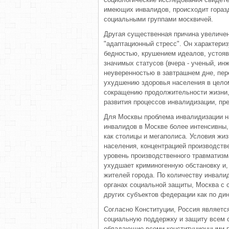
имеющих инвалидов, происходит гораз
социальными группами москвичей.
Другая существенная причина увеличен
"адаптационный стресс". Он характери
бедностью, крушением идеалов, устояв
значимых статусов (вчера - ученый, инж
неуверенностью в завтрашнем дне, пере
ухудшению здоровья населения в целом
сокращению продолжительности жизни,
развития процессов инвалидизации, пр
Для Москвы проблема инвалидизации на
инвалидов в Москве более интенсивны,
как столицы и мегаполиса. Условия жи
населения, концентрацией производств
уровень производственного травматизм
ухудшает криминогенную обстановку и,
жителей города. По количеству инвалид
органах социальной защиты, Москва с 
других субъектов федерации как по ди
Согласно Конституции, Россия являетс
социальную поддержку и защиту всем 
обладающие всеми конституционными п