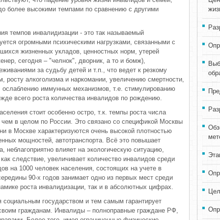
до более высокими темпами по сравнению с другими
жиз
Раз
ия темпов инвалидизации - это так называемый
зуется огромными психическими нагрузками, связанными с
Опр
шихся жизненных укладов, ценностных норм, утерей
енер, сегодня – "челнок", дворник, а то и бомж),
Выб
живаниями за судьбу детей и т.п., что ведет к резкому
обр
, росту алкоголизма и наркомании, увеличению смертности,
 ослаблению иммунных механизмов, т.е. стимулированию
Пре
ежде всего роста количества инвалидов по рождению.
Раз
селения стоит особенно остро, т.к. темпы роста числа
 чем в целом по России. Это связано со спецификой Москвы
Обз
зни в Москве характеризуются очень высокой плотностью
мет
енных мощностей, автотранспорта. Всё это повышает
а, неблагоприятно влияет на экологическую ситуацию,
Эта
 как следствие, увеличивает количество инвалидов среди
ов на 1000 человек населения, состоящих на учете в
Опр
середины 90-х годов занимает одно из первых мест среди
намике роста инвалидизации, так и в абсолютных цифрах.
Цел
я социальным государством и тем самым гарантирует
Опр
своим гражданам. Инвалиды – полноправные граждане РФ,
равами. Более того, имея ограниченные физические