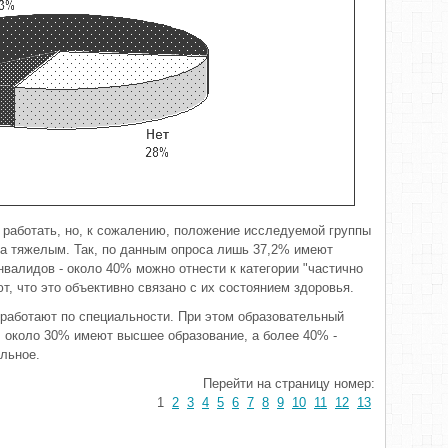
работать, но, к сожалению, положение исследуемой группы
а тяжелым. Так, по данным опроса лишь 37,2% имеют
валидов - около 40% можно отнести к категории "частично
ют, что это объективно связано с их состоянием здоровья.
работают по специальности. При этом образовательный
 около 30% имеют высшее образование, а более 40% -
льное.
Перейти на страницу номер:
1
2
3
4
5
6
7
8
9
10
11
12
13