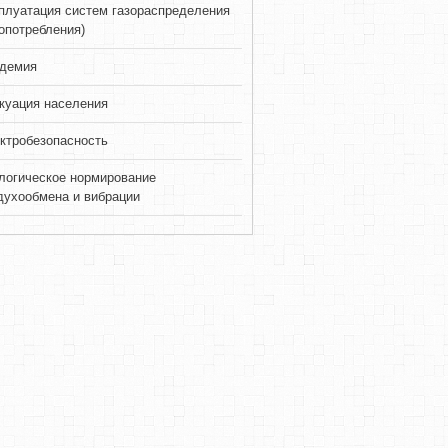
плуатация систем газораспределения
зопотребления)
демия
куация населения
ктробезопасность
логическое нормирование
духообмена и вибрации