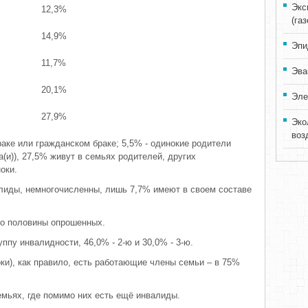
Экс
12,3%
(га
14,9%
Эпи
11,7%
Эва
20,1%
Эле
27,9%
Эко
воз
аке или гражданском браке; 5,5% - одинокие родители
(и)), 27,5% живут в семьях родителей, других
оки.
лиды, немногочисленны, лишь 7,7% имеют в своем составе
ло половины опрошенных.
пу инвалидности, 46,0% - 2-ю и 30,0% - 3-ю.
ки), как правило, есть работающие члены семьи – в 75%
мьях, где помимо них есть ещё инвалиды.