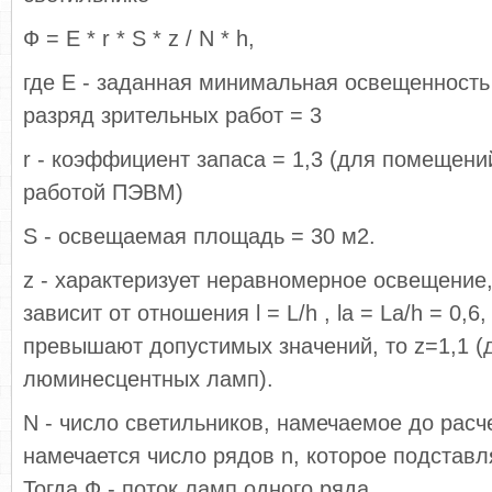
Ф = Е * r * S * z / N * h,
где Е - заданная минимальная освещенность =
разряд зрительных работ = 3
r - коэффициент запаса = 1,3 (для помещени
работой ПЭВМ)
S - освещаемая площадь = 30 м2.
z - характеризует неравномерное освещение, 
зависит от отношения l = L/h , la = La/h = 0,6, l
превышают допустимых значений, то z=1,1 (
люминесцентных ламп).
N - число светильников, намечаемое до расч
намечается число рядов n, которое подставл
Тогда Ф - поток ламп одного ряда.