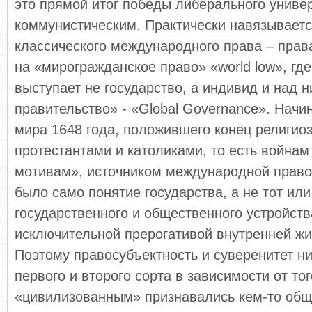
это прямой итог победы либерального униве
коммунистическим. Практически навязывает
классического международного права – пра
на «мирогражданское право» «world low», гд
выступает не государство, а индивид и над 
правительство» - «Global Governance». Начи
мира 1648 года, положившего конец религи
протестантами и католиками, то есть войнам
мотивам», источником международной право
было само понятие государства, а не тот или
государственного и общественного устройст
исключительной прерогативой внутренней жи
Поэтому правосубъектность и суверенитет н
первого и второго сорта в зависимости от тог
«цивилизованным» признавались кем-то об