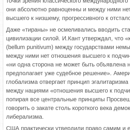
точки зрения классического международного
они абсолютно равноценны и между ними не
высшего к низшему, прогрессивного к отстал
Даже «тираны» не осмеливались вводить ст
цивилизации силой. И.Кант утверждал, что «
(bellum punitivum) между государствами нем
между ними нет отношения высшего к подчин
«ни одна сторона не может быть объявлена н
предполагает уже судебное решение». Амер
глобализма отвергает принцип эгалитаризма
между нациями «отношения высшего к подчи
попирая все центральные принципы Просве
говорить о закате столь короткого века демо
либерализма.
США практически утвердили право самим и 