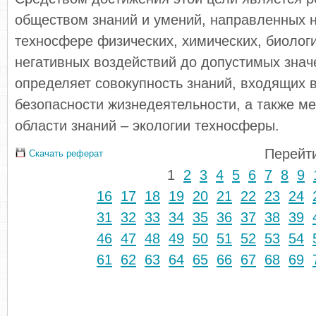
обществом знаний и умений, направленных 
техносфере физических, химических, биолог
негативных воздействий до допустимых знач
определяет совокупность знаний, входящих в
безопасности жизнедеятельности, а также м
области знаний – экологии техносферы.
Перейти
Скачать реферат
1
2
3
4
5
6
7
8
9
16
17
18
19
20
21
22
23
24
31
32
33
34
35
36
37
38
39
46
47
48
49
50
51
52
53
54
61
62
63
64
65
66
67
68
69