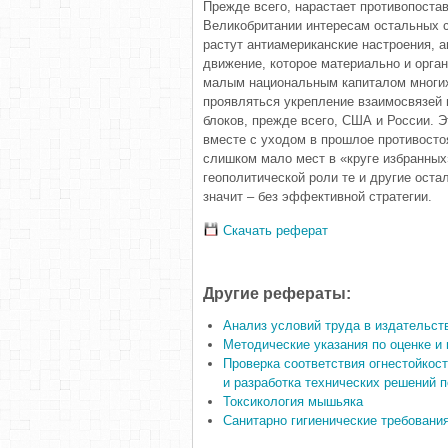
Прежде всего, нарастает противопоста
Великобритании интересам остальных ст
растут антиамериканские настроения, 
движение, которое материально и орга
малым национальным капиталом многих 
проявляться укрепление взаимосвязей 
блоков, прежде всего, США и России. Э
вместе с уходом в прошлое противосто
слишком мало мест в «круге избранных
геополитической роли те и другие оста
значит – без эффективной стратегии.
Скачать реферат
Другие рефераты:
Анализ условий труда в издательст
Методические указания по оценке 
Проверка соответствия огнестойкос
и разработка технических решений 
Токсикология мышьяка
Санитарно гигиенические требовани