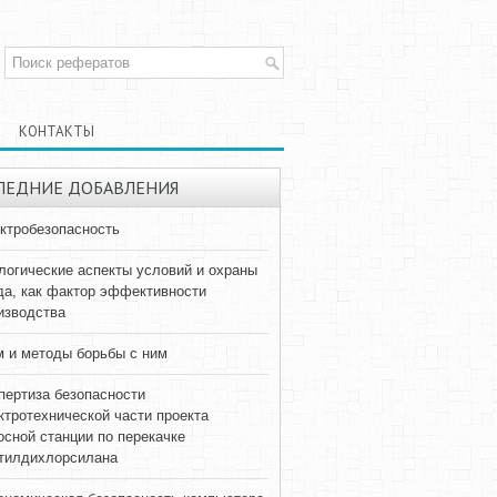
КОНТАКТЫ
ЛЕДНИЕ ДОБАВЛЕНИЯ
ктробезопасность
логические аспекты условий и охраны
да, как фактор эффективности
изводства
 и методы борьбы с ним
пертиза безопасности
ктротехнической части проекта
осной станции по перекачке
тилдихлорсилана