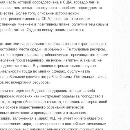
ная часть которой сосредоточена в США, гораздо легче
рования, чем решить совокупность проблем, порождаемых
естве. Более того, списание исторической
ских грехов» именно на США, позволит этим силам
ственным мнением в позитивном плане, облегчив тем самым
ровой элиты». Судя по всему, понимание этого
едставители национального капитала разных стран начинают
достойного места среди «избранных». Те трудовые ресурсы,
ого и среднего капитала, обеспечивают производство и сами
ебление произведённого, не нужны «элите». А значит, не
реднего капитала. В условиях стремительного научно-
дительности труда во многих сферах, обслуживать
ьно небольшое количество рабочей силы. Остальные – лишь
овиях исчерпания ресурсов.
ализм как идея свободного предпринимательства себя
прежних условиях как инструмент борьбы за господство в
сть, которую обеспечивал капитал, являлась альтернативой
на основе общественного осознания интересов
иные возможности прихода к власти в «мировом
зации, заложенная в идеях ФЦ, не имеет ничего общего с
 населения мира, противоречит его важнейшим жизненным
ётся особый вид рабовладельческого строя: формируется