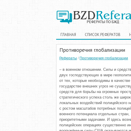
ГЛАВНАЯ
СПИСОК РЕФЕРАТОВ
Противоречия глобализации
Рефераты
/
Противоречия глобализации
– в военном отношении. Силы и средст
двух господствующих в мире геополит
от тех, которые необходимы в качестве
государстве внешних угроз не существ
средств для борьбы на огромных простр
стратегического успеха столь же широ
локальных воздействий полицейского н
с ростом масштабов потребных полицей
военного потенциала отдельных стран,
приоритетными задачами. И здесь возн
полицейских операциях существенно ин
вооружённые силы США оказываются м