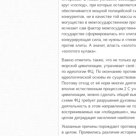
круг «господ», при которых оставляет
обеспечивается мощной полицейской си
конкурентов, ни в качестве той массы 
могущество в межгосударственном прот
исчезает сам фактор межгосударственн
государстве сформировалась его элит
конкурирующая сила, не нужны и «тене
против элиты. А значит, власть «золот
«золотого кулака».
Важно отметить также, что не только и
морской цивилизации, утрачивает своё 
по идеологии ФЦ. По окончанию против
идеологической основы их существован
Поэтому отход от её норм многих деят
вполне естественным процессом.2 С уч
цивилизации, можно сделать общий выв
схеме ФЦ требует разрушения духовны
деятельность в этом направлении не то
воспринимаемых как «победивших», мы 
целом деградация населения наиболее 
Указанные причины порождают противор
в целом. Проявились различия историч