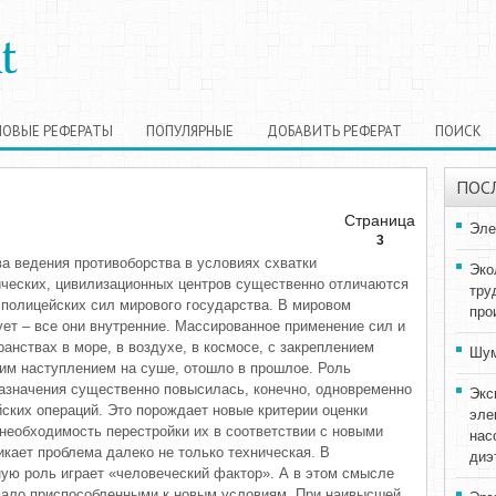
НОВЫЕ РЕФЕРАТЫ
ПОПУЛЯРНЫЕ
ДОБАВИТЬ РЕФЕРАТ
ПОИСК
ПОС
Страница
Эле
3
ва ведения противоборства в условиях схватки
Эко
ических, цивилизационных центров существенно отличаются
тру
 полицейских сил мирового государства. В мировом
про
ует – все они внутренние. Массированное применение сил и
анствах в море, в воздухе, в космосе, с закреплением
Шум
ким наступлением на суше, отошло в прошлое. Роль
азначения существенно повысилась, конечно, одновременно
Экс
ских операций. Это порождает новые критерии оценки
эле
 необходимость перестройки их в соответствии с новыми
нас
икает проблема далеко не только техническая. В
диэ
ую роль играет «человеческий фактор». А в этом смысле
ало приспособленными к новым условиям, При наивысшей