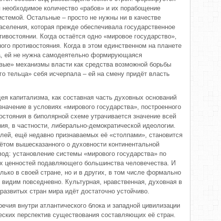
ся необходимое количество «рабов» и их порабощение
стемой. Остальные – просто не нужны ни в качестве
населения, которая прежде обеспечивала государственное
ивостоянии. Когда остаётся одно «мировое государство»,
ого противостояния. Когда в этом единственном на планете
а, ей не нужна самодеятельно формирующаяся
вые» механизмы власти как средства возможной борьбы
ого тельца» себя исчерпала – ей на смену придёт власть
дея капитализма, как составная часть духовных оснований
значение в условиях «мирового государства», построенного
остояния в биполярной схеме утрачивается значение всей
ия, в частности, либерально-демократической идеологии.
елей, ещё недавно признаваемых её «столпами», становится
ётом вышесказанного о духовности континентальной
од: установление системы «мирового государства» по
х ценностей подавляющего большинства человечества. И
лько в своей стране, но и в других, в том числе формально
видим повседневно. Культурная, нравственная, духовная в
развитых стран мира идёт достаточно устойчиво.
ечия внутри атлантического блока и западной цивилизации
еских перспектив существования составляющих её стран.