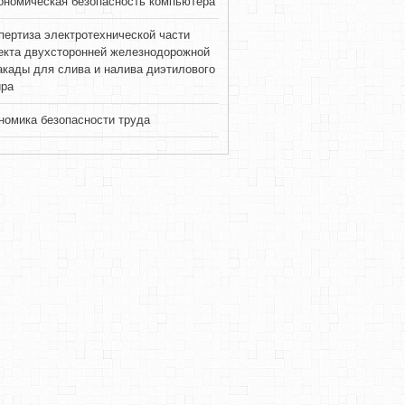
ономическая безопасность компьютера
пертиза электротехнической части
екта двухсторонней железнодорожной
акады для слива и налива диэтилового
ра
номика безопасности труда