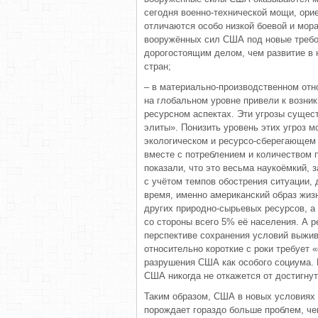
сегодня военно-технической мощи, ори
отличаются особо низкой боевой и мор
вооружённых сил США под новые требо
дорогостоящим делом, чем развитие в 
стран;
– в материально-производственном от
на глобальном уровне привели к возник
ресурсном аспектах. Эти угрозы сущес
элиты». Понизить уровень этих угроз 
экологическом и ресурсо-сберегающем 
вместе с потреблением и количеством 
показали, что это весьма наукоёмкий, 
с учётом темпов обострения ситуации, 
время, именно американский образ жиз
других природно-сырьевых ресурсов, а
со стороны всего 5% её населения. А ре
перспективе сохранения условий выжив
относительно короткие с роки требует 
разрушения США как особого социума. 
США никогда не откажется от достигнут
Таким образом, США в новых условиях 
порождает гораздо больше проблем, ч