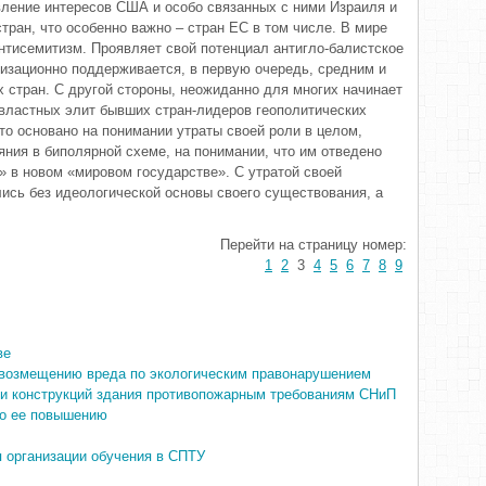
вление интересов США и особо связанных с ними Израиля и
ран, что особенно важно – стран ЕС в том числе. В мире
антисемитизм. Проявляет свой потенциал антигло-балистское
низационно поддерживается, в первую очередь, средним и
стран. С другой стороны, неожиданно для многих начинает
властных элит бывших стран-лидеров геополитических
то основано на понимании утраты своей роли в целом,
яния в биполярной схеме, на понимании, что им отведено
» в новом «мировом государстве». С утратой своей
лись без идеологической основы своего существования, а
Перейти на страницу номер:
1
2
3
4
5
6
7
8
9
ве
и возмещению вреда по экологическим правонарушением
ти конструкций здания противопожарным требованиям СНиП
по ее повышению
я организации обучения в СПТУ