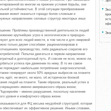
Эрг
ентированной во многом на прежние условия борьбы, они
альной устойчивостью. В этой ситуации преобразование
Экс
вания может оказаться гораздо более сложным и
про
нужных направлениях силовых структур некоторых иных
эст
эфи
ношении. Проблемы производственной деятельности людей
Эко
новению крупнейших угроз в экологическом и природно-
твуют для всех людей вместе, в том числе и для «мировой
можно только двумя способами: рационализировав в
отношениях производство, либо радикально сократив его
потребителей. Попытки двигаться в первом направлении
затратный и долгосрочный путь. И совсем не ясно, можно ли,
добиться успеха при движении по нему. В то же самое
ни порождает наибольшее потребление энергоносителей,
 также генерирует около 50% вредных выбросов на планете
чь идёт, ни много, ни мало, об исторически близкой
ания людей на планете. Таким образом, реальный успех в
«сокращения» именно американского образа жизни,
Подчеркнём – именно разрушения, поскольку население
ого уровня и комфортного образа жизни.
оказываются для ФЦ весьма неудобной структурой, которая
ем обеспечивает их эффективное решение. Иными словами,