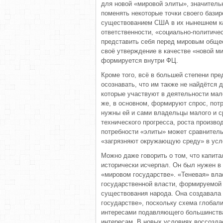
для новой «мировой элиты», значитель
поменять некоторые точки своего бази
существованием США в их нынешнем кач
ответственности, «социально-политиче
представить себя перед мировым обще
своё утверждение в качестве «новой ми
формируется внутри ФЦ.
Кроме того, всё в большей степени пр
осознавать, что им также не найдётся 
которые участвуют в деятельности мал
же, в основном, формируют спрос, потр
нужны ей и сами владельцы малого и с
технического прогресса, роста произво
потребности «элиты» может сравнител
«загрязняют окружающую среду» в усл
Можно даже говорить о том, что капит
исторически исчерпал. Он был нужен в 
«мировом государстве». «Теневая» вла
государственной власти, формируемой 
существования народа. Она создавала 
государстве», поскольку схема глобали
интересами подавляющего большинства
интересам. В новых условиях воссозда