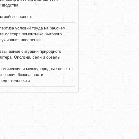
изводства
ктробезопасность
пертиза условий труда на рабочем
те слесаря ремонтника бытового
луживания населения
звычайные ситуации природного
актера. Оползни, сели и обвалы
номические и международные аспекты
спечения безопасности
недеятельности