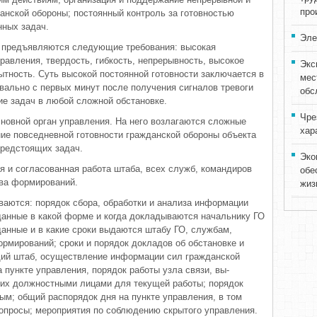
про
дан­ской обороны; постоянный контроль за готовностью
нных задач.
Эле
 предъявляются следующие тре­бования: высокая
равления, твер­дость, гибкость, непрерывность, высо­кое
Экс
рытность. Суть высокой постоянной готовности заключается в
мес
квально с первых минут после получения сигналов тре­воги
обс
е задач в любой сложной об­становке.
Чре
сновной орган управления. На него возлагаются сложные
хар
ие повсе­дневной готовности гражданской обо­роны объекта
предстоящих задач.
Эко
я и согласованная работа шта­ба, всех служб, командиров
обе
ава фор­мирований.
жиз
ваются: порядок сбора, обработ­ки и анализа информации
данные в какой форме и когда докладывают­ся начальнику ГО
данные и в ка­кие сроки выдаются штабу ГО, служ­бам,
ормирований; сроки и порядок докладов об обстановке и
щий штаб, осуществление информации сил гражданской
 пункте управ­ления, порядок работы узла связи, вы­
 их должностными лицами для теку­щей работы; порядок
ым; общий распорядок дня на пункте управления, в том
опросы; мероприятия по со­блюдению скрытого управления.