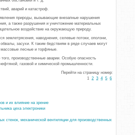
нных обстановки и т. д.
твий, аварий и катастроф.
 явления природы, вызывающие внезапные нарушения
ния, а также разрушения и уничтожение материальных
ицательное воздействие на окружающую природу.
ся землетрясения, наводнения, селевые потоки, оползни,
обвалы, засухи. К таким бедствиям в ряде случаев могут
о массовые лесные и торфяные.
того, производственные аварии. Особую опасность
нефтяной, газовой и химической промышленности.
Перейти на страницу номер:
1
2
3
4
5
6
ов и их влияние на зрение
льника цеха электроники
овых стенок, механической вентиляции для производственных