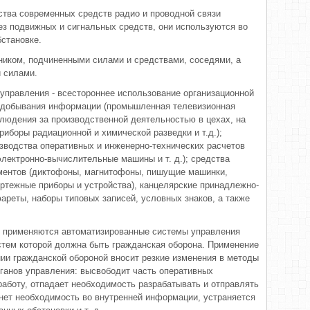
ства современных средств радио и проводной связи
ез подвижных и сигнальных средств, они используются во
бстановке.
ьником, подчиненными силами и средствами, соседями, а
 силами.
управления - всестороннее ис­пользование организационной
а добыва­ния информации (промышленная теле­визионная
аблюдения за производст­венной деятельностью в цехах, на
риборы радиационной и химической разведки и т.д.);
водства оператив­ных и инженерно-технических расче­тов
лектронно-вычислительные ма­шины и т. д.); средства
ументов (диктофоны, магнитофоны, пишущие машинки,
ртежные приборы и уст­ройства), канцелярские принадлежно­
ареты, наборы типовых записей, условных знаков, а также
 применяются автоматизиро­ванные системы управления
истем которой должна быть гражданская оборона. Применение
ии граждан­ской обороной вносит резкие измене­ния в методы
рганов управления: высвободит часть оперативных
бо­ту, отпадает необходимость разраба­тывать и отправлять
нет необхо­димость во внутренней информации, устраняется