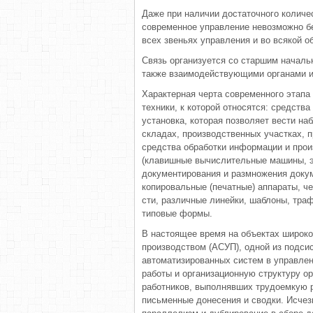
Даже при наличии достаточного количе
современное управ­ление невозможно б
всех звеньях управления и во вся­кой о
Связь организуется со старшим на­чал
также взаимо­действующими органами и
Характерная черта современного этапа 
техники, к которой относятся: средств
установка, которая позво­ляет вести н
складах, производственных участках, п
средства обработки информации и произ
(клавишные вычислительные ма­шины, э
документиро­вания и размножения док
копировальные (печатные) аппараты, че
сти, различные линейки, шаблоны, траф
типовые формы.
В настоящее время на объектах широко
производ­ством (АСУП), одной из подс
автоматизиро­ванных систем в управлен
работы и организацион­ную структуру о
работников, выполнявших трудоемкую ра
письменные донесения и сводки. Исчез