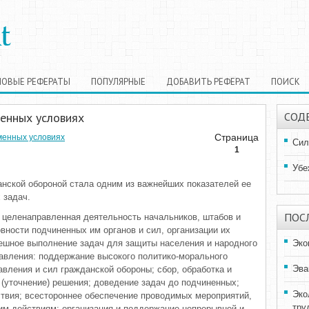
НОВЫЕ РЕФЕРАТЫ
ПОПУЛЯРНЫЕ
ДОБАВИТЬ РЕФЕРАТ
ПОИСК
енных условиях
СОД
Страница
менных условиях
Сил
1
Убе
анской обороной стала одним из важнейших показателей ее
 задач.
ПОС
о целенаправленная деятель­ность начальников, штабов и
ности подчиненных им органов и сил, органи­зации их
пешное выполнение задач для защиты населения и народного
Эко
равления: поддержание высокого по­литико-морального
Эва
авления и сил гражданской обороны; сбор, обработка и
е (уточнение) решения; доведение задач до подчиненных;
Эко
твия; всесто­роннее обеспечение проводимых меро­приятий,
тру
им действиям; организация и поддержание непрерывной и