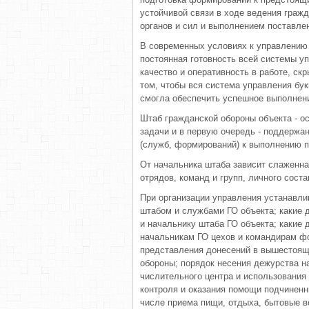
устой­чивой связи в ходе ведения граж
органов и сил и вы­полнением поставле
В современных условиях к управ­лению
постоянная готов­ность всей системы уп
качество и оперативность в работе, ск
том, чтобы вся сис­тема управления бу
смогла обеспечить успешное вы­полнени
Штаб гражданской обороны объек­та - о
задачи и в первую очередь - поддержан
(служб, формирований) к выполнению 
От начальника штаба зависит сла­женна
отрядов, команд и групп, личного сост
При организации управления уста­навли
штабом и службами ГО объекта; какие 
и начальнику шта­ба ГО объекта; какие 
начальникам ГО цехов и коман­дирам ф
пред­ставления донесений в вышестоя
обороны; порядок не­сения дежурства на
числительного центра и использования
контроля и ока­зания помощи подчиненн
числе приема пищи, отдыха, бы­товые в