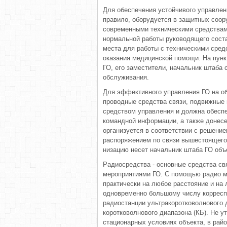
Для обеспечения устойчивого уп­равлен
правило, оборудуется в защитных соор
современными техническими сред­ствам
нормальной работы руководящего сост
места для работы с техническими сред
оказания меди­цинской помощи. На пун
ГО, его заместители, начальник штаба 
обслуживания.
Для эффективного управления ГО на об
проводные средства связи, подвижные 
средством управления и должна обеспе
командной информации, а также до­нес
организу­ется в соответствии с решение
распоряжением по связи вышестоящего 
низацию несет начальник штаба ГО объ
Радиосредства - основные средст­ва св
мероприятиями ГО. С помощью радио мо
практически на любое расстоя­ние и н
одновременно большому числу корреспо
радиостанции ультракоротковолнового д
коротковолнового диапазона (КБ). Не у
стационарных условиях объекта, в ра