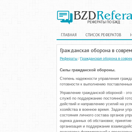
ГЛАВНАЯ
СПИСОК РЕФЕРАТОВ
Гражданская оборона в соврем
Рефераты
/
Гражданская оборона в совре
Силы гражданской обороны.
Степень на­дежности управления гражд
готовности к выполне­нию поставленных
Управление гражданской оборо­ной - эт
служб по поддержанию постоянной готов
действий и направлению уси­лий на ус
хозяйства в военное время. Задачи уп­
состояния личного состава органов упр
оценка данных об обстановке; при­няти
организация и поддержание взаимодейс
подготовка формирований к предстоящ