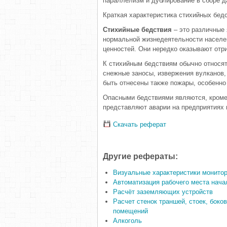
параллелизм и дублиро­вание в сборе да
Краткая характеристика стихийных бедс
Стихийные бедствия
– это различные
нормальной жизнедеятельности населе
ценностей. Они нередко оказывают отр
К стихийным бедствиям обычно относят
снежные заносы, извержения вулканов, 
быть отнесены также пожары, особенн
Опасными бедствиями являются, кроме 
представляют аварии на предприятиях 
Скачать реферат
Другие рефераты:
Визуальные характеристики монитор
Автоматизация рабочего места нача
Расчёт заземляющих устройств
Расчет стенок траншей, стоек, бок
помещений
Алкоголь