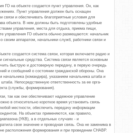
ия ГО на объекте создается пункт управления. Он, как
ужениях. Пункт управления должен быть осна­щен
и связи и обеспечивать благопри­ятные условия для
ава объекта. В нем должны быть подготовлены удобные
ствами управления, места для от­дыха, приема пищи,
кте управле­ния ГО объекта обычно размещаются: начальник
со своим аппаратом, начальники служб, работники связи и
ъекте создается система связи, которая включаете радио и
и сигналь­ные средства. Система связи является основным
чить быструю и досто­верную передачу, в первую очередь
ений и сообщений о состоянии гражданской обороны. Она
м на­чальника (командира), указанием на­чальника штаба и
штаба. Непосред­ственную ответственность за ее орга­
екта (службы, формирования).
язи, так как они обеспечивают надежное управление
жно в отно­сительно короткое время установить связь
а любой местности, обеспечить передачу информации
ндентов. На объектах применяются, как правило,
иапазона (УКВ), а в отдельных слу­чаях - и
тратила свое значение и проводная связь. Она не заменима в
йоне расположения формирования и при проведении СНАВР.