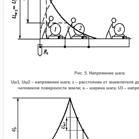
Рис. 5. Напряжение шага:
U
ш1
,
U
ш2
– напряжение шага;
x
– расстояние от заземлителя д
человеком поверхности земли; а – ширина шага;
U
3
– напря