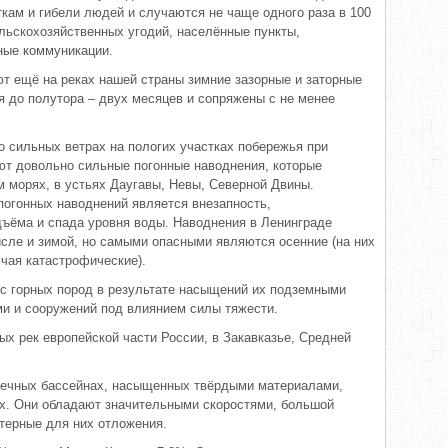
ам и гибели людей и случаются не чаще одного раза в 100
ельскохозяйственных угодий, населённые пункты,
ные коммуникации.
ют ещё на реках нашей страны зимние зазорные и заторные
я до полутора – двух месяцев и сопряжены с не менее
 сильных ветрах на пологих участках побережья при
ют довольно сильные погонные наводнения, которые
 морях, в устьях Даугавы, Невы, Северной Двины.
огонных наводнений является внезапность,
дъёма и спада уровня воды. Наводнения в Ленинграде
исле и зимой, но самыми опасными являются осенние (на них
чая катастрофические).
 горных пород в результате насыщений их подземными
и и сооружений под влиянием силы тяжести.
ых рек европейской части России, в Закавказье, Средней
чных бассейнах, насыщенных твёрдыми материалами,
х. Они обладают значительными скоростями, большой
терные для них отложения.