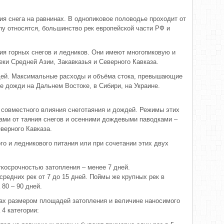
ия снега на равнинах. В однопиковое половодье проходит от
пу относятся, большинство рек европейской части РФ и
ния горных снегов и ледников. Они имеют многопиковую и
ки Средней Азии, Закавказья и Северного Кавказа.
ждей. Максимальные расходы и объёма стока, превышающие
 дожди на Дальнем Востоке, в Сибири, на Украине.
 совместного влияния снеготаяния и дождей. Режимы этих
ами от таяния снегов и осенними дождевыми паводками –
верного Кавказа.
о и ледникового питания или при сочетании этих двух
косрочностью затопления – менее 7 дней.
редних рек от 7 до 15 дней. Поймы же крупных рек в
80 – 90 дней.
ах размером площадей затопления и величине наносимого
4 категории: