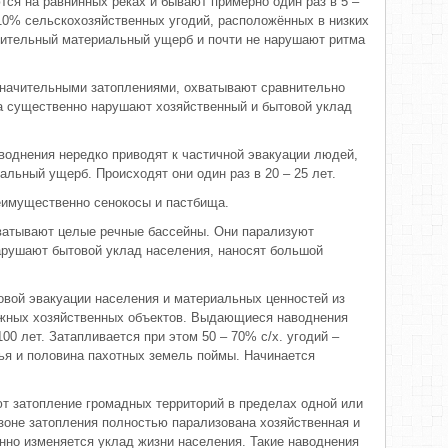
ся на равнинных реках и бывают примерно один раз в 5 –
 10% сельскохозяйственных угодий, расположённых в низких
чительный материальный ущерб и почти не нарушают ритма
начительными затоплениями, охватывают сравнительно
а существенно нарушают хозяйственный и бытовой уклад
воднения нередко приводят к частичной эвакуации людей,
льный ущерб. Происходят они один раз в 20 – 25 лет.
реимущественно сенокосы и пастбища.
атывают целые речные бассейны. Они парализуют
арушают бытовой уклад населения, наносят большой
вой эвакуации населения и материальных ценностей из
ажных хозяйственных объектов. Выдающиеся наводнения
00 лет. Затапливается при этом 50 – 70% с/х. угодий –
ья и половина пахотных земель поймы. Начинается
т затопление громадных территорий в пределах одной или
 зоне затопления полностью парализована хозяйственная и
нно изменяется уклад жизни населения. Такие наводнения