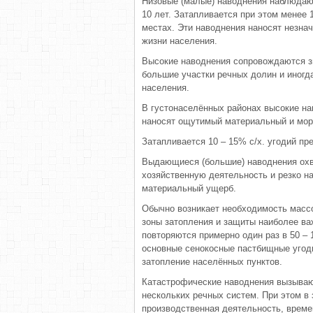
Низовые (малые) наводнения наблюдают
10 лет. Затапливается при этом менее
местах. Эти наводнения наносят незна
жизни населения.
Высокие наводнения сопровождаются з
большие участки речных долин и иногд
населения.
В густонаселённых районах высокие на
наносят ощутимый материальный и мора
Затапливается 10 – 15% с/х. угодий п
Выдающиеся (большие) наводнения охв
хозяйственную деятельность и резко н
материальный ущерб.
Обычно возникает необходимость массо
зоны затопления и защиты наиболее в
повторяются примерно один раз в 50 – 1
основные сенокосные пастбищные угод
затопление населённых пунктов.
Катастрофические наводнения вызываю
нескольких речных систем. При этом в
производственная деятельность, време