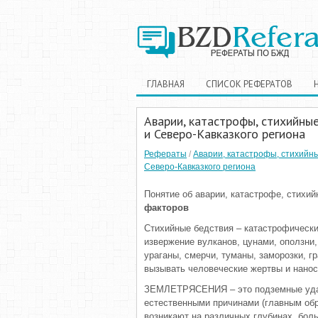
ГЛАВНАЯ
СПИСОК РЕФЕРАТОВ
Аварии, катастрофы, стихийны
и Северо-Кавказкого региона
Рефераты
/
Аварии, катастрофы, стихийны
Северо-Кавказкого региона
Понятие об аварии, катастрофе, стихи
факторов
Стихийные бедствия – катастрофически
извержение вулканов, цунами, оползни,
ураганы, смерчи, туманы, заморозки, гр
вызывать человеческие жертвы и нано
ЗЕМЛЕТРЯСЕНИЯ – это подземные удары
естественными причинами (главным обр
возникают на различных глубинах, боль