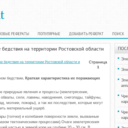
НОВЫЕ РЕФЕРАТЫ
ПОПУЛЯРНЫЕ
ДОБАВИТЬ РЕФЕРАТ
ПОИСК
е бедствия на территории Ростовской области
ПОС
Эле
Страница
е бедствия на территории Ростовской области и
1
Эле
йном бедствии
. Краткая характеристика их поражающих
Эле
апп
е природные явления и процессы (землетрясение,
Чре
 обвалы, сели, лавины, наводнения, снегопады, тайфуны,
хар
ад, молнии, пожары), а так же последствия, которые могут
сить материальный ущерб.
Чре
 (толчки) и колебания поверхности земли, вызванные
хар
азом тектоническими процессами).Очаги землетрясения
шей частью в земной коре на глубине 20 – 30 см. В