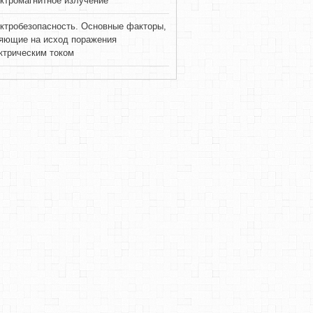
ктромагнитное излучение
ктробезопасность. Основные факторы,
яющие на исход поражения
ктрическим током