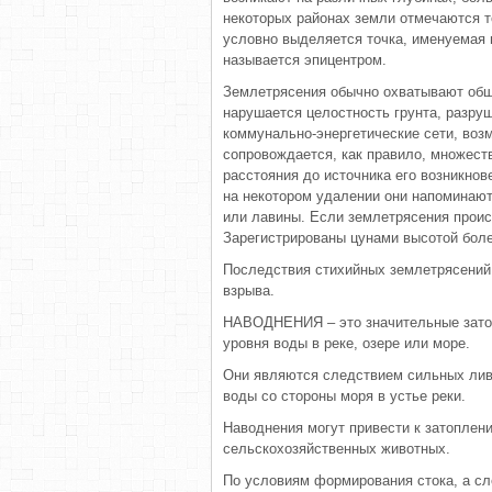
некоторых районах земли отмечаются то
условно выделяется точка, именуемая 
называется эпицентром.
Землетрясения обычно охватывают обш
нарушается целостность грунта, разру
коммунально-энергетические сети, воз
сопровождается, как правило, множест
расстояния до источника его возникнов
на некотором удалении они напоминают
или лавины. Если землетрясения проис
Зарегистрированы цунами высотой бол
Последствия стихийных землетрясений 
взрыва.
НАВОДНЕНИЯ – это значительные затоп
уровня воды в реке, озере или море.
Они являются следствием сильных ливн
воды со стороны моря в устье реки.
Наводнения могут привести к затоплен
сельскохозяйственных животных.
По условиям формирования стока, а сл