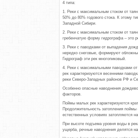
4 типа:
1. Реки с максимальным стоком от таян
50% до 80% годового стока. К этому ти
Западной Сибири.
2. Реки с максимальным стоком от тая
гребенчатую форму гидрографа – это ре
3. Реки с паводками от выпадения до
нередко снеговые, формируют обложные
Гидрограф эти рек многопиковый.
4. Реки с максимальными паводками от
рек характеризуются весенними паводк
реки Северо-Западных районов РФ и Се
Особенно опасные наводнения дождевог
факторов.
Поймы малых рек характеризуются крат
Продолжительность затопления поймы с
естественных условиях затопляются на 
При высоте подъема уровня воды в рек
ущерба, речные наводнения делятся на 