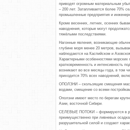
приводят огромным материальным убытк
– 200 лет. Затапливается более 70% с
промышленные предприятия и инженер
Кроме весенних, летних, осенних быва
наводнения, которые могут продолжатс
тяжёлыми последствиями.
Нагонные явления, возникающие обычно
глубине моря менее 20 метров, вызыва
наблюдаются на Каспийском и Азовском
Характерными особенностями морских п
кратковременность и интенсивность по
возникают во все месяцы года, в том ч
приходится 70% всех наводнений, вклю
ОПОЛЗНИ – скользящие смещения масс
водами, смещение со всеми постройкам
Оползни имеют место по берегам крупн
Азии, восточной Сибири.
СЕЛЕВЫЕ ПОТОКИ – формируются в ре
преимущественно при ливневых осадка
разрушительной силой и создают харак