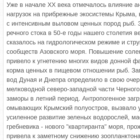
Уже в начале ХХ века отмечалось влияние а
нагрузок на прибрежные экосистемы Крыма, 
с интенсивным выловом ценных пород рыб. 
речного стока в 50-е годы нашего столетия в
сказалось на гидрологическом режиме и стру
сообществ Азовского моря. Повышение соле
привело к угнетению многих видов донной фа
корма ценных в пищевом отношении рыб. За
вод Дуная и Днепра определило в свою оче
мелководной северо-западной части Черного
заморы в летний период. Антропогенное загр
омывающих Крымский полуостров, вызвало у
усиленное развитие зеленых водорослей, м
гребневика - нового "квартиранта" моря, про
привела к заметному снижению зоопланктона