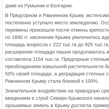
даже из Румынии и Болгарии.
В Предгорном и Равнинном Крыму экстенсив
постепенно уступало место земледелию. Ос
перемены произошли после отмены крепостн
по 1890 гг. население Крыма увеличилось вд
площадь возросла с 222 тыс.га до 925 тыс.га
расширение площади пашни продолжалось и в
составляла 1154 тыс.га. Предгорные степны
преобладанием ковыльной растительности б
50% своей площади, а деградация степных 
Равнинном Крыму стала близкой к 100%.
Значительное воздействие на природную ср
введением в строй Северо-Крымского канал
орошаемых земель в Крыму достигла приме