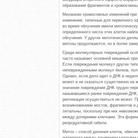
образования фрагментов и хромосомны
Механизм хромосомных изменений при 
изменения, типичные для первичного э
во время облучения имели митотическу
определенного числа этих клеток набл
облучения. У других митотически деля
митозы продолжаются, но в более зам
Среди молекулярных повреждений особ
часто называют основной мишенью при 
Если повреждения молекул других типо
неповрежденными молекул белков, полис
Однако, если дело идет о ДНК в неделя
может и не сказаться существенно на 
значение повреждения ДНК трудно пере
называвшиеся ранее повреждения ДНК,
репликация осуществиться не может. 
возникновением мостов, фрагментов и 
летальны, поскольку при них невозмож
между дочерними клетками. Эта форма 
репродуктивной гибели.
Митоз – способ деления клеток, обесп
материала между дочерними клетками 