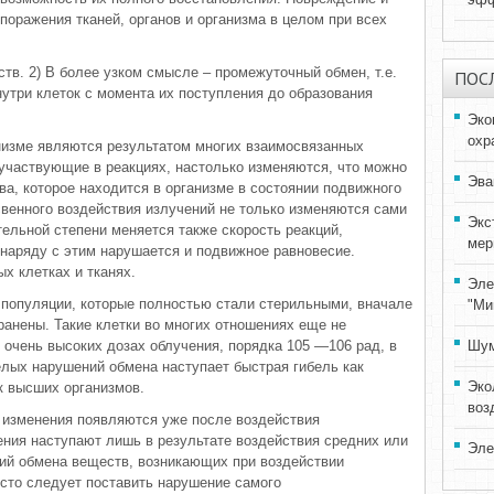
 поражения тканей, органов и организма в целом при всех
ств. 2) В более узком смысле – промежуточный обмен, т.е.
ПОС
три клеток с момента их поступления до образования
Эко
охр
низме являются результатом многих взаимосвязанных
 участвующие в реакциях, настолько изменяются, что можно
Эва
ва, которое находится в организме в состоянии подвижного
свенного воздействия излучений не только изменяются сами
Экс
ельной степени меняется также скорость реакций,
мер
наряду с этим нарушается и подвижное равновесие.
х клетках и тканях.
Эле
 популяции, которые полностью стали стерильными, вначале
"Ми
ранены. Такие клетки во многих отношениях еще не
 очень высоких дозах облучения, порядка 105 —106 рад, в
Шум
лых нарушений обмена наступает быстрая гибель как
Эко
к высших организмов.
воз
 изменения появляются уже после воздействия
ения наступают лишь в результате воздействия средних или
Эле
ий обмена веществ, возникающих при воздействии
сто следует поставить нарушение самого