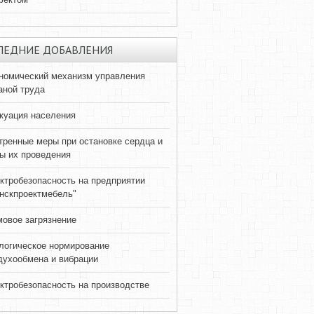
ЛЕДНИЕ ДОБАВЛЕНИЯ
номический механизм управления
аной труда
куация населения
тренные меры при остановке сердца и
ы их проведения
ктробезопасность на предприятии
нскпроектмебель"
овое загрязнение
логическое нормирование
духообмена и вибрации
ктробезопасность на производстве