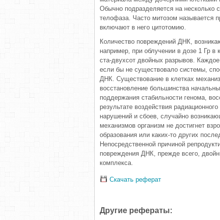
Обычно подразделяется на несколько с
телофаза. Часто митозом называется про
включают в него цитотомию.
Количество повреждений ДНК, возникаю
например, при облучении в дозе 1 Гр в
ста-двухсот двойных разрывов. Каждое
если бы не существовало системы, сп
ДНК. Существование в клетках механи
восстановление большинства начальны
поддержания стабильности генома, во
результате воздействия радиационного 
нарушений и сбоев, случайно возникаю
механизмов организм не достигнет взро
образования или каких-то других после
Непосредственной причиной репродукт
повреждения ДНК, прежде всего, двой
комплекса.
Скачать реферат
Другие рефераты: