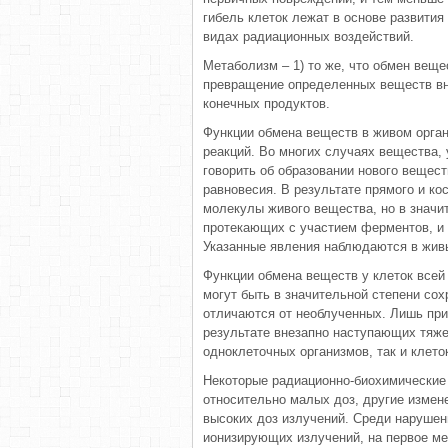
гибель клеток лежат в основе развития
видах радиационных воздействий.
Метаболизм – 1) то же, что обмен веще
превращение определенных веществ вну
конечных продуктов.
Функции обмена веществ в живом орга
реакций. Во многих случаях вещества,
говорить об образовании нового вещест
равновесия. В результате прямого и ко
молекулы живого вещества, но в значит
протекающих с участием ферментов, и 
Указанные явления наблюдаются в живы
Функции обмена веществ у клеток всей
могут быть в значительной степени сох
отличаются от необлученных. Лишь при
результате внезапно наступающих тяже
одноклеточных организмов, так и клето
Некоторые радиационно-биохимические
относительно малых доз, другие измен
высоких доз излучений. Среди нарушен
ионизирующих излучений, на первое ме