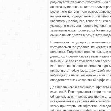
радиочувствительного субстрата - нукл
синтеза нуклеиновых кислот нельзя ра
клеточного деления или разрыва хромо
нарушениям, определяемым при митоза
например углеводного, говорят об его 
углеводного обмена после облучения, в
заметными лишь после воздействия в д
обычно наблюдается в результате возд
В клеточных популяциях с митотически
кратковременное увеличение частоты м
величины. Подобное явление назвали 
делящихся клеток снова увеличивается
велика и не все клетки потеряли спос
их появления зависят от величины дозы
применяются обычные для лучевой тер
наблюдается через несколько часов. З
определяется как «вторичный эффект и
Для первичного и вторичного эффекта
изменений. При первичном эффекте в к
обнаруживаются преимущественно след
псевдоамитозы и склеивание хромосом,
этому при вторичном эффекте наблюда
аберрации вторичного эффекта морфол