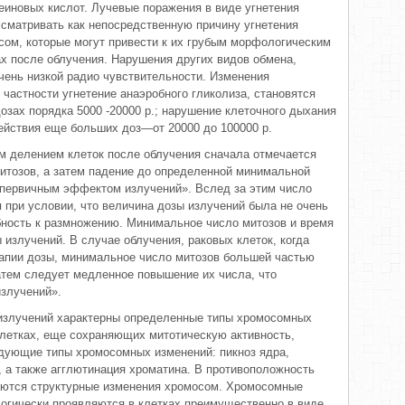
еиновых кислот. Лучевые поражения в виде угнетения
ссматривать как непосредственную причину угнетения
сом, которые могут привести к их грубым морфологическим
х после облучения. Нарушения других видов обмена,
очень низкой радио чувствительности. Изменения
 частности угнетение анаэробного гликолиза, становятся
озах порядка 5000 -20000 р.; нарушение клеточного дыхания
ействия еще больших доз—от 20000 до 100000 р.
м делением клеток после облучения сначала отмечается
итозов, а затем падение до определенной минимальной
«первичным эффектом излучений». Вслед за этим число
 при условии, что величина дозы излучений была не очень
обность к размножению. Минимальное число митозов и время
 излучений. В случае облучения, раковых клеток, когда
апии дозы, минимальное число митозов большей частью
атем следует медленное повышение их числа, что
злучений».
 излучений характерны определенные типы хромосомных
летках, еще сохраняющих митотическую активность,
ующие типы хромосомных изменений: пикноз ядра,
 а также агглютинация хроматина. В противоположность
ются структурные изменения хромосом. Хромосомные
огически проявляются в клетках преимущественно в виде