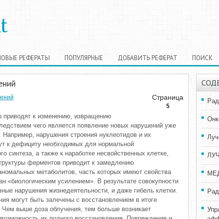
НОВЫЕ РЕФЕРАТЫ
ПОПУЛЯРНЫЕ
ДОБАВИТЬ РЕФЕРАТ
ПОИСК
ений
СОД
Страница
чений
Рад
5
р приводят к изменению, извращению
Онк
следствием чего является появление новых нарушений уже
. Например, нарушения строения нуклеотидов и их
Луч
ут к дефициту необходимых для нормальной
о синтеза, а также к наработке несвойственных клетке,
ЛУ
структуры ферментов приводит к замедлению
аномальных метаболитов, часть которых имеют свойства
МЕ
ван «биологическим усилением». В результате совокупности
зные нарушения жизнедеятельности, и даже гибель клетки.
Рад
ния могут быть залечены с восстановлением в итоге
 Чем выше доза облучения, тем больше возникает
Упр
возможность их полного восстановления. Повреждение и
эфф