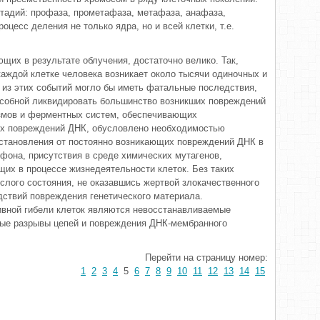
тадий: профаза, прометафаза, метафаза, анафаза,
цесс деления не только ядра, но и всей клетки, т.е.
щих в результате облучения, достаточно велико. Так,
 каждой клетке человека возникает около тысячи одиночных и
 из этих событий могло бы иметь фатальные последствия,
особной ликвидировать большинство возникших повреждений
змов и ферментных систем, обеспечивающих
х повреждений ДНК, обусловлено необходимостью
сстановления от постоянно возникающих повреждений ДНК в
фона, присутствия в среде химических мутагенов,
щих в процессе жизнедеятельности клеток. Без таких
слого состояния, не оказавшись жертвой злокачественного
дствий повреждения генетического материала.
ивной гибели клеток являются невосстанавливаемые
ные разрывы цепей и повреждения ДНК-мембранного
Перейти на страницу номер:
1
2
3
4
5
6
7
8
9
10
11
12
13
14
15