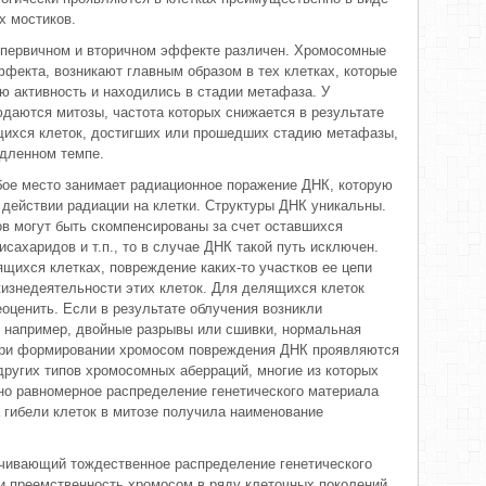
х мостиков.
первичном и вторичном эффекте различен. Хромосомные
ффекта, возникают главным образом в тех клетках, которые
ю активность и находились в стадии метафаза. У
юдаются митозы, частота которых снижается в результате
щихся клеток, достигших или прошедших стадию метафазы,
едленном темпе.
ое место занимает радиационное поражение ДНК, которую
действии радиации на клетки. Структуры ДНК уникальны.
в могут быть скомпенсированы за счет оставшихся
ахаридов и т.п., то в случае ДНК такой путь исключен.
щихся клетках, повреждение каких-то участков ее цепи
жизнедеятельности этих клеток. Для делящихся клеток
оценить. Если в результате облучения возникли
 например, двойные разрывы или сшивки, нормальная
При формировании хромосом повреждения ДНК проявляются
других типов хромосомных аберраций, многие из которых
но равномерное распределение генетического материала
гибели клеток в митозе получила наименование
ечивающий тождественное распределение генетического
и преемственность хромосом в ряду клеточных поколений.