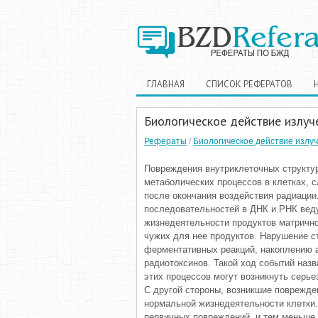
ГЛАВНАЯ
СПИСОК РЕФЕРАТОВ
Биологическое действие излуч
Рефераты
/
Биологическое действие излу
Повреждения внутриклеточных структу
метаболических процессов в клетках, 
после окончания воздействия радиации
последовательностей в ДНК и РНК вед
жизнедеятельности продуктов матричног
чужих для нее продуктов. Нарушение 
ферментативных реакций, накоплению 
радиотоксинов. Такой ход событий наз
этих процессов могут возникнуть серье
С другой стороны, возникшие поврежде
нормальной жизнедеятельности клетки.
первичных повреждений, и тем меньше 