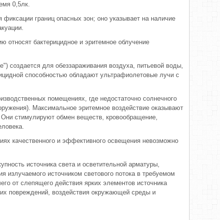
мя 0,5лк.
 фиксации границ опасных зон; оно указывает на наличие
акуации.
ю относят бактерицидное и эритемное облучение
е") создается для обеззараживания воздуха, питьевой воды,
рицидной способностью обладают ультрафиолетовые лучи с
оизводственных помещениях, где недостаточно солнечного
оружения). Максимальное эритемное воздействие оказывают
. Они стимулируют обмен веществ, кровообращение,
еловека.
иях качественного и эффективного освещения невозможно
купность источника света и осветительной арматуры,
я излучаемого источником светового потока в требуемом
чего от слепящего действия ярких элементов источника
ких повреждений, воздействия окружающей среды и