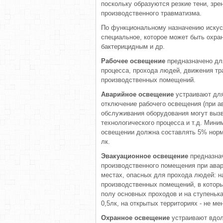
поскольку образуются резкие тени, зре
производственного травматизма.
По функциональному назначению искус
специальное, которое может быть охр
бактерицидным и др.
Рабочее освещение
предназначено дл
процесса, прохода людей, движения тр
производственных помещений.
Аварийное освещение
устраивают для
отключение рабочего освещения (при а
обслуживания оборудования могут вызв
технологического процесса и т.д. Мин
освещении должна составлять 5% норм
лк.
Эвакуационное освещение
предназна
производственного помещения при авар
местах, опасных для прохода людей: н
производственных помещений, в котор
полу основных проходов и на ступеньк
0,5лк, на открытых территориях - не мен
Охранное освещение
устраивают вдол