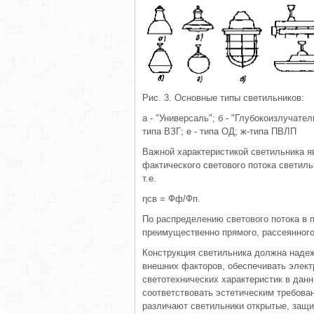
Рис. 3. Основные типы светильников:
а - "Универсаль"; б - "Глубокоизлучател
типа ВЗГ; е - типа ОД; ж-типа ПВЛП
Важной характеристикой светильника я
фактического светового потока светил
т.е.
ηсв = Фф/Фп.
По распределению светового потока в 
преимущественно прямого, рассеянного
Конструкция светильника должна надеж
внешних факторов, обеспечивать электр
светотехнических характеристик в дан
соответствовать эстетическим требова
различают светильники открытые, защ