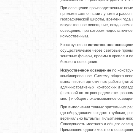
При освещении производственных поме
прямыми солнечными лучами и рассеян
географической широты, времени года и
искусственное освещение, создаваемое
освещение, при котором недостаточно
искусственным.
Конструктивно
естественное освещен
осуществляемое через световые проемы
зенитные фонари, проемы в кровле и пе
бокового освещения.
Искусственное освещение
по констру
комбинированное. Систему общего осв
выполняются однотипные работы (литейн
административных, конторских и скла
(световой поток распределяется равно
мест) и общее локализованное освещен
При выполнении точных зрительных раб
где оборудование создает глубокие, ре
вертикально (штампы, гильотинные но
Совокупность местного и общего осве
Применение одного местного освещени