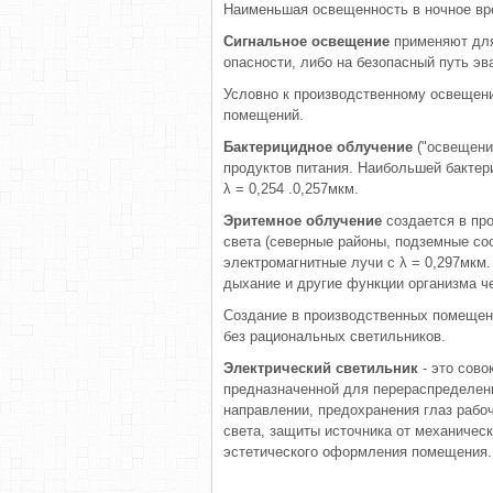
Наименьшая освещенность в ночное вре
Сигнальное освещение
применяют для
опасности, либо на безопасный путь эв
Условно к производственному освещени
помещений.
Бактерицидное облучение
("освещени
продуктов питания. Наибольшей бакте
λ = 0,254 .0,257мкм.
Эритемное облучение
создается в пр
света (северные районы, подземные со
электромагнитные лучи с λ = 0,297мкм
дыхание и другие функции организма ч
Создание в производственных помещен
без рациональных светильников.
Электрический светильник
- это сово
предназначенной для перераспределени
направлении, предохранения глаз рабо
света, защиты источника от механичес
эстетического оформления помещения.