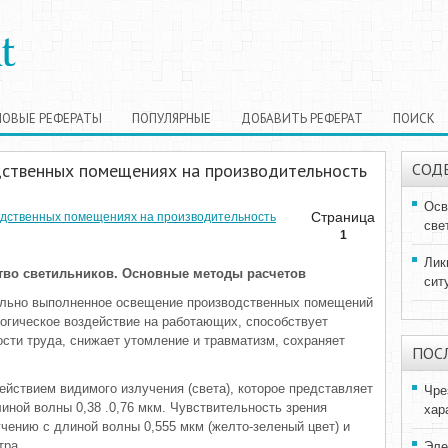
НОВЫЕ РЕФЕРАТЫ
ПОПУЛЯРНЫЕ
ДОБАВИТЬ РЕФЕРАТ
ПОИСК
дственных помещениях на производительность
СОД
Осв
Страница
одственных помещениях на производительность
све
1
Лик
тво светильников. Основные методы расчетов
сит
ально выполненное освещение производственных помещений
огическое воздействие на работающих, способствует
ти труда, снижает утомление и травматизм, сохраняет
ПОС
йствием видимого излучения (света), которое представляет
Чре
иной волны 0,38 .0,76 мкм. Чувствительность зрения
хар
чению с длиной волны 0,555 мкм (желто-зеленый цвет) и
тра.
Эле