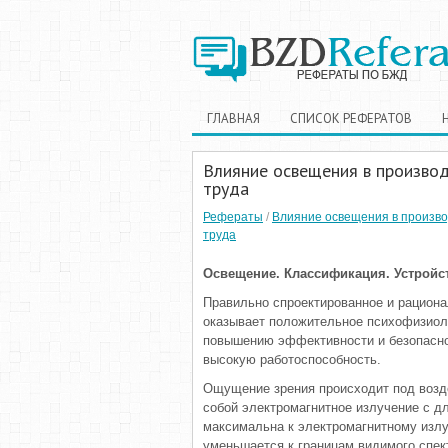
ГЛАВНАЯ
СПИСОК РЕФЕРАТОВ
Влияние освещения в произво
труда
Рефераты
/
Влияние освещения в произв
труда
Освещение. Классификация. Устройс
Правильно спроектированное и рацион
оказывает положительное психофизиол
повышению эффективности и безопаснос
высокую работоспособность.
Ощущение зрения происходит под возде
собой электромагнитное излучение с дл
максимальна к электромагнитному излу
уменьшается к границам видимого спек