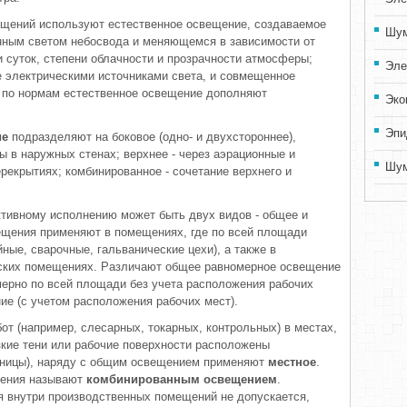
щений используют естественное освещение, создаваемое
Шум
ным светом небосвода и меняющемся в зависимости от
 суток, степени облачности и прозрачности атмосферы;
Эле
 электрическими источниками света, и совмещенное
е по нормам естественное освещение дополняют
Эко
Эпи
ие
подразделяют на боковое (одно- и двухстороннее),
 в наружных стенах; верхнее - через аэрационные и
Шум
рекрытиях; комбинированное - сочетание верхнего и
ктивному исполнению может быть двух видов - общее и
ещения применяют в помещениях, где по всей площади
ые, сварочные, гальванические цехи), а также в
дских помещениях. Различают общее равномерное освещение
мерно по всей площади без учета расположения рабочих
ие (с учетом расположения рабочих мест).
от (например, слесарных, токарных, контрольных) в местах,
зкие тени или рабочие поверхности расположены
жницы), наряду с общим освещением применяют
местное
.
щения называют
комбинированным освещением
.
я внутри производственных помещений не допускается,