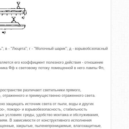
ь"; в - "Люцета"; г - "Молочный шарик"; д - взрывобсзопасный
вляется его коэффициент полезного действия - отношение
ьника Фф к световому потоку помещенной в него лампы Фп,
пространстве различают светильники прямого,
, отраженного и преимущественно отраженного света.
но защищать источник света от пыли, воды и других
о-, пожаро- и взрывобезопасность, стабильность
ных условиях среды, удобство монтажа и обслуживания,
ниям. В зависимости от конструктивного исполнения
ищенные, закрытые, пыленепроницаемые, влагозащитные,