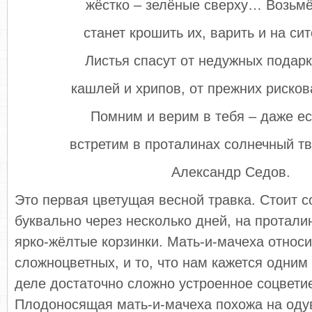
жёстко – зелёные сверху… Возьмёт
станет крошить их, варить и на сит
Листья спасут от недужных подар
кашлей и хрипов, от прежних риско
Помним и верим в тебя – даже е
встретим в проталинах солнечный т
Александр Седов.
Это первая цветущая весной травка. Стоит со
буквально через несколько дней, на протали
ярко-жёлтые корзинки. Мать-и-мачеха относи
сложноцветных, и то, что нам кажется одним
деле достаточно сложно устроенное соцветие
Плодоносящая мать-и-мачеха похожа на одув