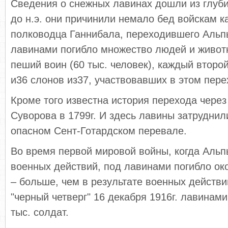
Сведения о снежных лавинах дошли из глубин
до н.э. они причинили немало бед войскам к
полководца Ганнибала, переходившего Альпы
лавинами погибло множество людей и живот
пеший воин (60 тыс. человек), каждый второй
и36 слонов из37, участвовавших в этом пере
Кроме того известна история перехода чере
Суворова в 1799г. И здесь лавины затруднил
опасном Сент-Готардском перевале.
Во время первой мировой войны, когда Аль
военных действий, под лавинами погибло око
– больше, чем в результате военных действи
"черный четверг" 16 декабря 1916г. лавинам
тыс. солдат.