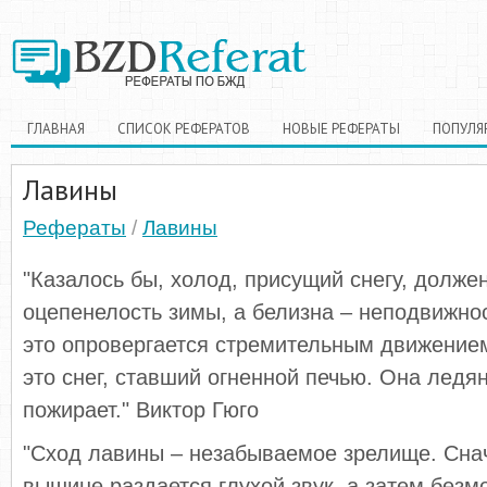
ГЛАВНАЯ
СПИСОК РЕФЕРАТОВ
НОВЫЕ РЕФЕРАТЫ
ПОПУЛЯ
Лавины
Рефераты
/
Лавины
"Казалось бы, холод, присущий снегу, долже
оцепенелость зимы, а белизна – неподвижно
это опровергается стремительным движение
это снег, ставший огненной печью. Она ледян
пожирает." Виктор Гюго
"Сход лавины – незабываемое зрелище. Снач
вышине раздается глухой звук, а затем без