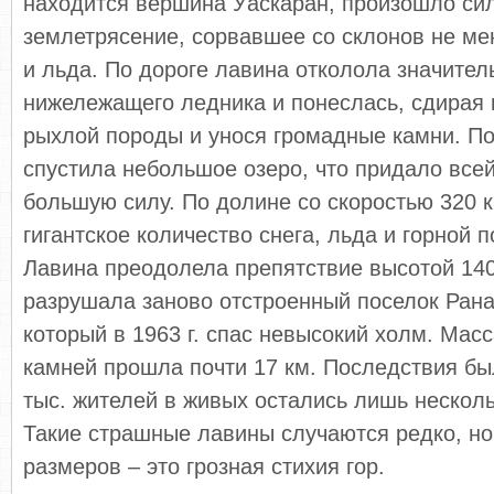
находится вершина Уаскаран, произошло си
землетрясение, сорвавшее со склонов не мен
и льда. По дороге лавина отколола значител
нижележащего ледника и понеслась, сдирая
рыхлой породы и унося громадные камни. По
спустила небольшое озеро, что придало все
большую силу. По долине со скоростью 320 к
гигантское количество снега, льда и горной 
Лавина преодолела препятствие высотой 140
разрушала заново отстроенный поселок Рана
который в 1963 г. спас невысокий холм. Масс
камней прошла почти 17 км. Последствия бы
тыс. жителей в живых остались лишь несколь
Такие страшные лавины случаются редко, н
размеров – это грозная стихия гор.