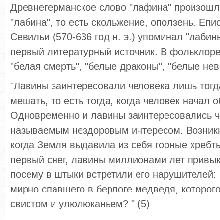
Древнегерманское слово "лафина" произошло
"лабина", то есть скольжение, оползень. Епи
Севильи (570-636 год н. э.) упоминал "лабины
первый литературный источник. В фольклор
"белая смерть", "белые драконы", "белые нев
"Лавины заинтересовали человека лишь тогда
мешать, то есть тогда, когда человек начал 
Одновременно и лавины заинтересовались ч
называемым нездоровым интересом. Возникн
когда Земля выдавила из себя горные хребты
первый снег, лавины миллионами лет привык
посему в штыки встретили его нарушителей: 
мирно спавшего в берлоге медведя, которог
свистом и улюлюканьем? " (5)