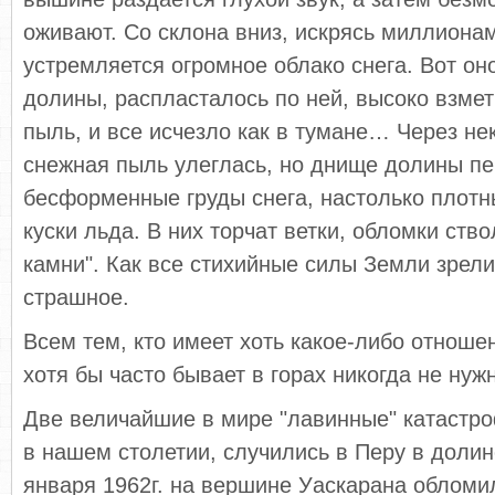
оживают. Со склона вниз, искрясь миллиона
устремляется огромное облако снега. Вот он
долины, распласталось по ней, высоко взме
пыль, и все исчезло как в тумане… Через не
снежная пыль улеглась, но днище долины п
бесформенные груды снега, настолько плотн
куски льда. В них торчат ветки, обломки ств
камни". Как все стихийные силы Земли зрел
страшное.
Всем тем, кто имеет хоть какое-либо отноше
хотя бы часто бывает в горах никогда не нужн
Две величайшие в мире "лавинные" катастр
в нашем столетии, случились в Перу в долин
января 1962г. на вершине Уаскарана обломи