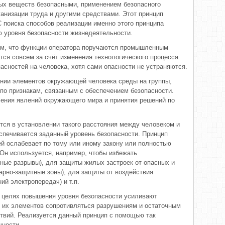
ных веществ безопасными, применением безопасного
анизации труда и другими средствами. Этот принцип
С поиска способов реализации именно этого принципа
 уровня безопасности жизнедеятельности.
том, что функции оператора поручаются промышленным
ся совсем за счёт изменения технологического процесса.
асностей на человека, хотя сами опасности не устраняются.
ении элементов окружающей человека среды на группы,
 по признакам, связанным с обеспечением безопасности.
ения явлений окружающего мира и принятия решений по
ся в установлении такого расстояния между человеком и
еспечивается заданный уровень безопасности. Принцип
ей ослабевает по тому или иному закону или полностью
 Он используется, например, чтобы избежать
ные разрывы), для защиты жилых застроек от опасных и
арно-защитные зоны), для защиты от воздействия
ий электропередач) и т.п.
 в целях повышения уровня безопасности усиливают
и их элементов сопротивляться разрушениям и остаточным
твий. Реализуется данный принцип с помощью так
чности.