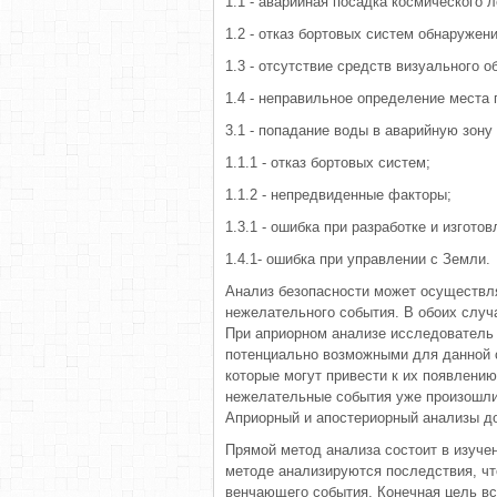
1.1 - аварийная посадка космического 
1.2 - отказ бортовых систем обнаружен
1.3 - отсутствие средств визуального 
1.4 - неправильное определение места
3.1 - попадание воды в аварийную зону
1.1.1 - отказ бортовых систем;
1.1.2 - непредвиденные факторы;
1.3.1 - ошибка при разработке и изгото
1.4.1- ошибка при управлении с Земли.
Анализ безопасности может осуществля
нежелательного события. В обоих слу
При априорном анализе исследователь
потенциально возможными для данной с
которые могут привести к их появлению
нежелательные события уже произошли.
Априорный и апостериорный анализы до
Прямой метод анализа состоит в изуче
методе анализируются последствия, что
венчающего события. Конечная цель в