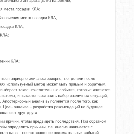
летательного аппарата (КЛА) на Землю;
ия места посадки КЛА;
обозначения места посадки КЛА;
 посадки КЛА;
 КЛА;
влении КЛА;
ться априорно или апостериорно, т.е. до или после
чаях используемый метод может быть прямым и обратным.
 выбирает такие нежелательные события, которые являются
истемы, и пытается составить набор различных ситуаций,
. Апостериорный анализ выполняется после того, как
 Цель анализа – разработка рекомендаций на будущее.
полняют друг друга.
нии причин, чтобы предвидеть последствия. При обратном
бы определить причины, т.е. анализ начинается с
сегда одна – предотвращение нежелательных событий.