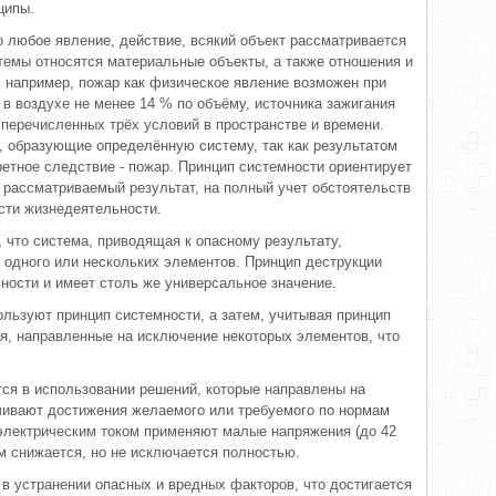
ципы.
о любое явление, действие, всякий объект рассматривается
темы относятся материальные объекты, а также отношения и
 например, пожар как физическое явление возможен при
в воздухе не менее 14 % по объёму, источника зажигания
еречисленных трёх условий в пространстве и времени.
ы, образующие определённую систему, так как результатом
ретное следствие - пожар. Принцип системности ориентирует
рассматриваемый результат, на полный учет обстоятельств
сти жизнедеятельности.
 что система, приводящая к опасному результату,
ё одного или нескольких элементов. Принцип деструкции
ности и имеет столь же универсальное значение.
ользуют принцип системности, а затем, учитывая принцип
я, направленные на исключение некоторых элементов, что
ся в использовании решений, которые направлены на
чивают достижения желаемого или требуемого по нормам
 электрическим током применяют малые напряжения (до 42
м снижается, но не исключается полностью.
 в устранении опасных и вредных факторов, что достигается