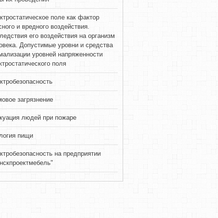
ктростатическое поле как фактор
сного и вредного воздействия.
ледствия его воздействия на организм
овека. Допустимые уровни и средства
мализации уровней напряженности
ктростатического поля
ктробезопасность
овое загрязнение
куация людей при пожаре
логия пищи
ктробезопасность на предприятии
нскпроектмебель"