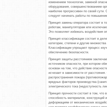
изменением технологии, заменой опас
оборудования, совершенствованием орг
наиболее прогрессивен по своей сути. 
следует начинать работы по повышению
Принцип замены оператора состоит в 
роботам, манипуляторам или исключают
Это позволяет избежать воздействия оп
Принцип классификации состоит в дел
категории, степени и другие множества
Классификации упрощают процесс изуч
обеспечению безопасности.
Принцип защиты расстоянием заключает
источником опасности, при котором об
основан на том, что действие опасност
исчезает в зависимости от расстояния.
распространения пожара (противопожар
вредных факторов производства (санит
электрического тока (недоступность лин
Принцип прочности состоит в том, что
способность материалов, конструкций 
деформациям от механических воздейс
называемого коэффициента запаса про