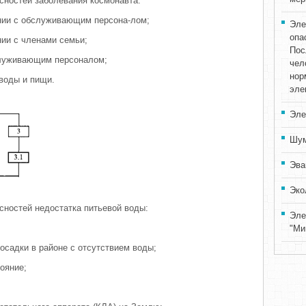
асностей заболевания космонавта:
ении с обслуживающим персона-лом;
Эле
опа
нии с членами семьи;
Пос
служивающим персоналом;
чел
нор
 воды и пищи.
эле
Эле
Шум
Эва
Эко
асностей недостатка питьевой воды:
Эле
"Ми
осадки в районе с отсутствием воды;
тояние;