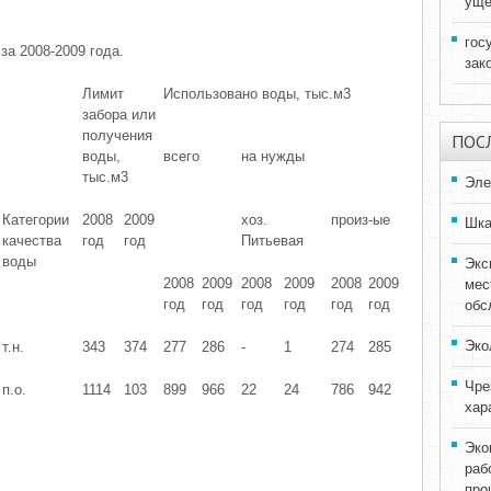
уще
гос
за 2008-2009 года.
зак
Лимит
Использовано воды, тыс.м3
забора или
получения
ПОС
воды,
всего
на нужды
тыс.м3
Эле
Категории
2008
2009
хоз.
произ-ые
Шка
качества
год
год
Питьевая
воды
Экс
2008
2009
2008
2009
2008
2009
мес
год
год
год
год
год
год
обс
Эко
т.н.
343
374
277
286
-
1
274
285
Чре
п.о.
1114
103
899
966
22
24
786
942
хар
Эко
раб
про