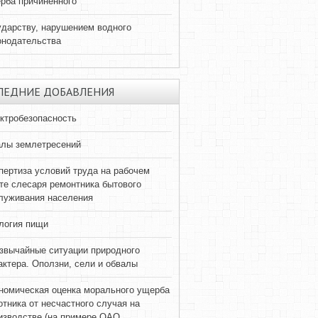
рба причиненного
ударству, нарушением водного
онодательства
ЛЕДНИЕ ДОБАВЛЕНИЯ
ктробезопасность
лы землетресений
пертиза условий труда на рабочем
те слесаря ремонтника бытового
луживания населения
логия пищи
звычайные ситуации природного
актера. Оползни, сели и обвалы
номическая оценка морального ущерба
отника от несчастного случая на
изводстве (на примере ОАО