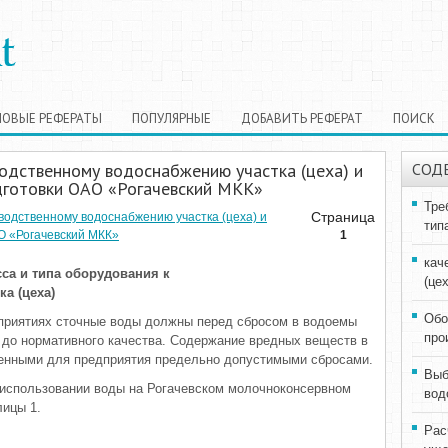
НОВЫЕ РЕФЕРАТЫ
ПОПУЛЯРНЫЕ
ДОБАВИТЬ РЕФЕРАТ
ПОИСК
одственному водоснабжению участка (цеха) и
СОД
готовки ОАО «Рогачевский МКК»
Тре
Страница
водственному водоснабжению участка (цеха) и
тип
О «Рогачевский МКК»
1
кач
са и типа оборудования к
(цех
а (цеха)
Обо
риятиях сточные воды должны перед сбросом в водоемы
про
 до нормативного качества. Содержание вредных веществ в
енными для предприятия предельно допустимыми сбросами.
Выб
б использовании воды на Рогачевском молочноконсервном
вод
лицы 1.
Рас