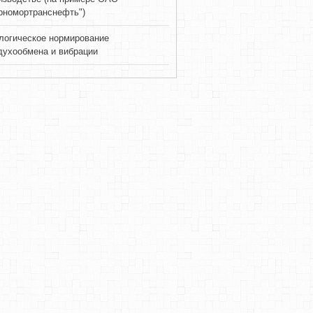
рномортранснефть")
логическое нормирование
духообмена и вибрации