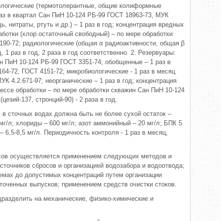
иологические (термотолерантные, общие колиформные
раз в квартал Сан ПиН 10-124 РБ-99 ГОСТ 18963-73, МУК
ь, нитраты, ртуть и др.) – 1 раз в год; концентрация вредных
ботки (хлор остаточный свободный) – по мере обработки
190-72; радиологические (общая α радиоактивности, общая β
д, 1 раз в год, 2 раза в год соответственно. 2. Резервуары:
н ПиН 10-124 РБ-99 ГОСТ 3351-74; обобщенные – 1 раз в
64-72, ГОСТ 4151-72; микробиологические - 1 раз в месяц
К 4.2.671-97; неорганические – 1 раз в год; концентрация
ссе обработки – по мере обработки скважин Сан ПиН 10-124
езий-137, стронций-90) - 2 раза в год.
 в сточных водах должна быть не более сухой остаток –
мг/л; хлориды – 600 мг/л; азот аммонийный – 20 мг/л; БПК 5
– 6,5-8,5 мг/л. Периодичность контроля - 1 раз в месяц,
сов осуществляется применением следующих методов и
точников сбросов и организацией водозабора и водоотвода;
емах до допустимых концентраций путем организации
точенных выпусков; применением средств очистки стоков.
разделить на механические, физико-химические и