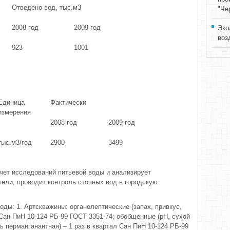
Отведено вод, тыс.м3
"Че
2008 год
2009 год
Эко
воз
923
1001
Единица
Фактически
измерения
2008 год
2009 год
тыс.м3/год
2900
3499
чет исследований питьевой воды и анализирует
тели, проводит контроль сточных вод в городскую
ды: 1. Артскважины: органолептические (запах, привкус,
л Сан ПиН 10-124 РБ-99 ГОСТ 3351-74; обобщенные (рН, сухой
ь перманганантная) – 1 раз в квартал Сан ПиН 10-124 РБ-99