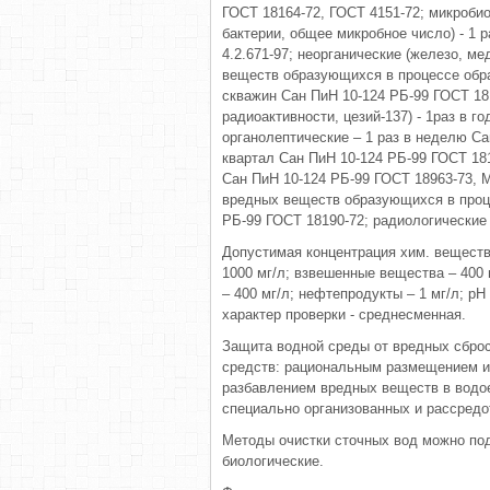
ГОСТ 18164-72, ГОСТ 4151-72; микроб
бактерии, общее микробное число) - 1 
4.2.671-97; неорганические (железо, мед
веществ образующихся в процессе обра
скважин Сан ПиН 10-124 РБ-99 ГОСТ 18
радиоактивности, цезий-137) - 1раз в го
органолептические – 1 раз в неделю Са
квартал Сан ПиН 10-124 РБ-99 ГОСТ 181
Сан ПиН 10-124 РБ-99 ГОСТ 18963-73, МУ
вредных веществ образующихся в проце
РБ-99 ГОСТ 18190-72; радиологические (ц
Допустимая концентрация хим. веществ
1000 мг/л; взвешенные вещества – 400 
– 400 мг/л; нефтепродукты – 1 мг/л; рН 
характер проверки - среднесменная.
Защита водной среды от вредных сбро
средств: рациональным размещением ис
разбавлением вредных веществ в водо
специально организованных и рассредо
Методы очистки сточных вод можно под
биологические.