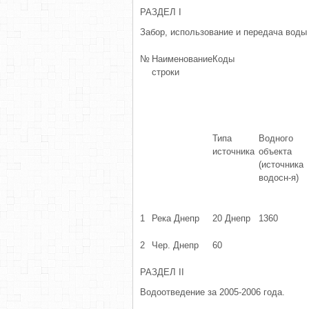
РАЗДЕЛ I
Забор, использование и передача воды 
№
Наименование
Коды
строки
Типа
Водного
источника
объекта
(источника
водосн-я)
1
Река Днепр
20 Днепр
1360
2
Чер. Днепр
60
РАЗДЕЛ II
Водоотведение за 2005-2006 года.