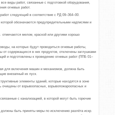
 все виды работ, связанные с подготовкой оборудования,
ния огневых работ.
работ следующий в соответствие с РД 09–364–00.
ы которой обозначаются предупредительными надписями и
т.п. отмечаются мелом, краской или другими хорошо
оводы, на которых будут проводиться огневые работы,
ы от содержащихся в них продуктов, отключены заглушками
ций и подготовлены к проведению огневых работ (ППБ 01–
ная для включения машин и механизмов, должна быть
щие внезапный их пуск.
структивные элементы зданий, которые находятся в зоне
ть очищены от взрывоопасных, взрывопожароопасных и
 связанные с канализацией, в которой могут быть горючие
т должны быть приняты меры по исключению разлёта искр.