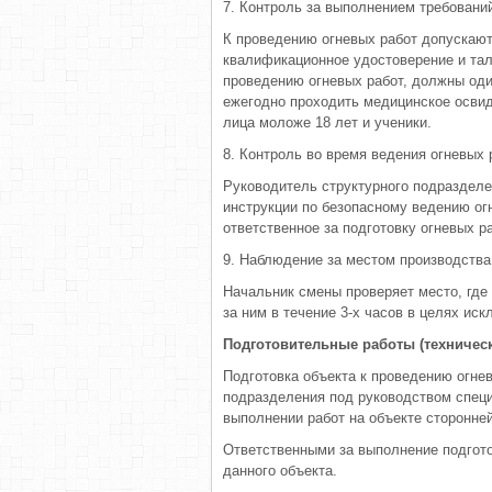
7. Контроль за выполнением требовани
К проведению огневых работ допускаю
квалификационное удостоверение и тал
проведению огневых работ, должны один
ежегодно проходить медицинское освид
лица моложе 18 лет и ученики.
8. Контроль во время ведения огневых 
Руководитель структурного подразделе
инструкции по безопасному ведению ог
ответственное за подготовку огневых ра
9. Наблюдение за местом производства 
Начальник смены проверяет место, где
за ним в течение 3-х часов в целях ис
Подготовительные работы (техничес
Подготовка объекта к проведению огн
подразделения под руководством специ
выполнении работ на объекте сторонней
Ответственными за выполнение подгото
данного объекта.