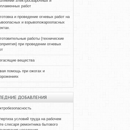
олнении электросварочных и
опламенных работ
готовка и проведение огневых работ на
ывоопасных и взрывопожароопасных
ектах.
готовительные работы (технические
оприятия) при проведении огневых
от
егасящие вещества
вая помощь при ожогах и
орожениях
ЛЕДНИЕ ДОБАВЛЕНИЯ
ктробезопасность
пертиза условий труда на рабочем
те слесаря ремонтника бытового
луживания населения