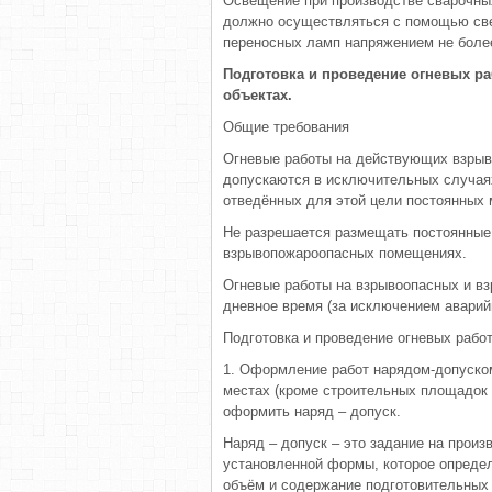
Освещение при производстве сварочны
должно осуществляться с помощью све
переносных ламп напряжением не боле
Подготовка и проведение огневых р
объектах.
Общие требования
Огневые работы на действующих взрыв
допускаются в исключительных случаях
отведённых для этой цели постоянных 
Не разрешается размещать постоянные 
взрывопожароопасных помещениях.
Огневые работы на взрывоопасных и в
дневное время (за исключением аварий
Подготовка и проведение огневых раб
1. Оформление работ нарядом-допуском
местах (кроме строительных площадок 
оформить наряд – допуск.
Наряд – допуск – это задание на прои
установленной формы, которое определя
объём и содержание подготовительных 