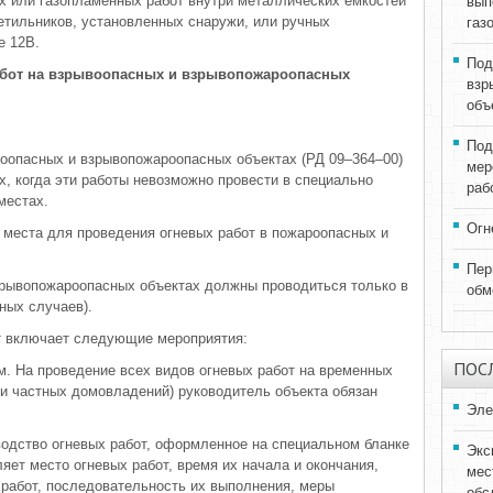
х или газопламенных работ внутри металлических емкостей
вып
тильников, установленных снаружи, или ручных
газ
е 12В.
Под
абот на взрывоопасных и взрывопожароопасных
взр
объ
Под
оопасных и взрывопожароопасных объектах (РД 09–364–00)
мер
, когда эти работы невозможно провести в специально
раб
местах.
Огн
места для проведения огневых работ в пожароопасных и
Пер
зрывопожароопасных объектах должны проводиться только в
обм
ных случаев).
от включает следующие мероприятия:
ПОС
. На проведение всех видов огневых работ на временных
и частных домовладений) руководитель объекта обязан
Эле
зводство огневых работ, оформленное на специальном бланке
Экс
ет место огневых работ, время их начала и окончания,
мес
работ, последовательность их выполнения, меры
обс