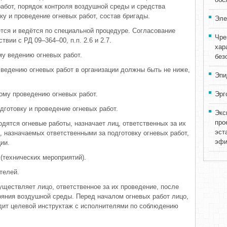
работ, порядок контроля воздушной среды и средства
ку и проведение огневых работ, состав бригады.
Эле
тся и ведётся по специальной процедуре. Согласование
Чре
твии с РД 09–364–00, п.п. 2.6 и 2.7.
хар
му ведению огневых работ.
без
 ведению огневых работ в организации должны быть не ниже,
Эпи
ному проведению огневых работ.
Эрг
одготовку и проведение огневых работ.
Экс
про
дятся огневые работы, назначает лиц, ответственных за их
эст
, назначаемых ответственными за подготовку огневых работ,
эфи
ии.
(технических мероприятий).
телей.
уществляет лицо, ответственное за их проведение, после
ояния воздушной среды. Перед началом огневых работ лицо,
одит целевой инструктаж с исполнителями по соблюдению