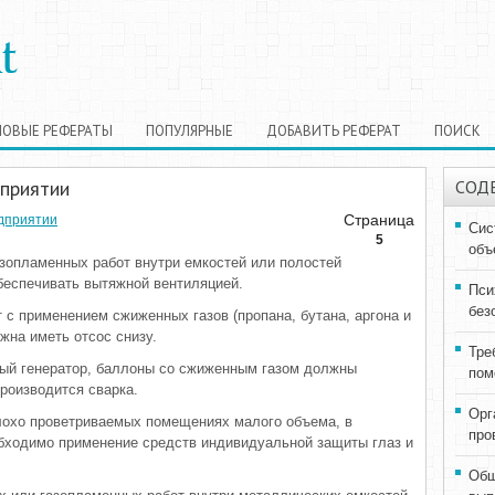
НОВЫЕ РЕФЕРАТЫ
ПОПУЛЯРНЫЕ
ДОБАВИТЬ РЕФЕРАТ
ПОИСК
дприятии
СОД
Страница
дприятии
Сис
5
объ
зопламенных работ внутри емкостей или полостей
беспечивать вытяжной вентиляцией.
Пси
без
 с применением сжиженных газов (пропана, бутана, аргона и
жна иметь отсос снизу.
Тре
ый генератор, баллоны со сжиженным газом должны
пом
роизводится сварка.
Орг
лохо проветриваемых помещениях малого объема, в
про
еобходимо применение средств индивидуальной защиты глаз и
Общ