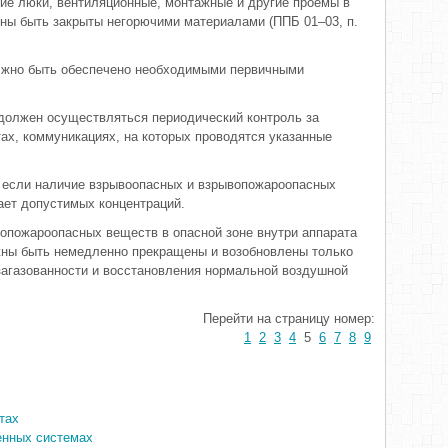
гие люки, вентиляционные, монтажные и другие проёмы в
ны быть закрыты негорючими материалами (ППБ 01–03, п.
олжно быть обеспечено необходимыми первичными
 должен осуществляться периодический контроль за
ах, коммуникациях, на которых проводятся указанные
, если наличие взрывоопасных и взрывопожароопасных
ает допустимых концентраций.
опожароопасных веществ в опасной зоне внутри аппарата
жны быть немедленно прекращены и возобновлены только
загазованности и восстановления нормальной воздушной
Перейти на страницу номер:
1
2
3
4
5
6
7
8
9
тах
енных системах