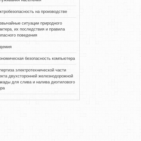
ктробезопасность на производстве
звычайные ситуации природного
актера, их последствия и правила
опасного поведения
демия
ономическая безопасность компьютера
пертиза электротехнической части
екта двухсторонней железнодорожной
акады для слива и налива диэтилового
ра