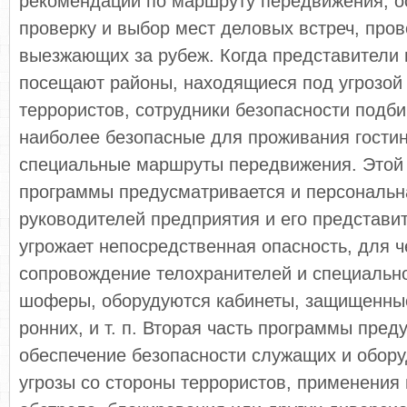
рекомендации по маршруту передвижения, о
проверку и выбор мест деловых встреч, про­
выезжающих за рубеж. Когда предста­вители
посещают районы, находящиеся под угрозой
террористов, сотрудники безопаснос­ти подб
наиболее безопасные для прожива­ния гости
специальные маршруты пе­редвижения. Этой
программы предусматрива­ется и персональн
руководителей предприятия и его представи
угрожает непосред­ственная опасность, для 
сопровожде­ние телохранителей и специальн
шоферы, оборудуются кабинеты, защищенные
ронних, и т. п. Вторая часть программы пред
обеспечение безопасности служащих и обору
угрозы со стороны террористов, применения 