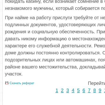
покидать кабину, если возни­кает сомнение в
незнакомого мужчины, который собирается п
При найме на работу прислуги требуйте от 
подлинных документов, удостоверяющих лич
рождения и социальную обеспеченность. При
давать никому информацию о мес­тонахожден
характере его служебной дея­тельности. Рем
доме должны постоянно контролироваться. 
подозрительных лицах или ав­томашинах, п
районе вашего местожитель­ства, докладыва
участок.
Перейти
Скачать реферат
1
2
3
4
5
6
7
8
9