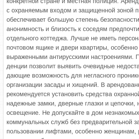
конкретной стране и местная полиция. Аренд
с охраняемым входом и защи­щенной зоной п
обеспечивает большую степень безопасности.
анонимность и близость к соседям предпочт
отдельного коттеджа. Лучше не иметь персон
почтовом ящике и двери квартиры, особенно 
выражен­ными антирусскими настроениями. П
денции позволит выявить очевидные недоста
дающие возможность для негласного проникн
организации засады и хищений. В арендован
рекомендуется установить средства ох­ранно
надежные замки, дверные глазки и цепочки,
освещение. Не допускайте в дом не­знакомы
коммунальных служб без пред­варительной з
пользовании лифтами, особенно женщинам, 