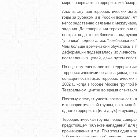
мире совершается террористами “смерт
Анализ случаев террористических акто
годы за рубежом и в России показал, 
непосредственно связаны с междунаро
задания. До совершения терактов они 
центрах подготовки боевиков под руков
“ученики” подвергались “зомбированию”
Чем больше времени они обучались в т
деформации подвергалась их личность,
поставленных целей, даже путем собст
По оценкам специалистов, террористи
террористическими организациями, сове
оснащенности таких террористических 
2002 г., когда в городе Москве группо
Театральном центре во время спектакл
Поэтому следует учесть возможность вы
и террористической группы, состоящей 
одного террориста (или двух) и руковод
Террористическая группа перед соверш
предстоящем “объекте нападения” для 
проникновения и т.д. При этом одни чл
“объекту преступления”, другие – вести