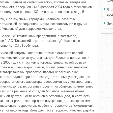
Эле
близких. Одним из самых жестоких, кровавых злодеяний
ческий акт, совершенный 6 февраля 2004 года в Московском
Что
39 и получили ранения 132 ни в чем не повинных людей.
вре
ан, с ее крупными городами, наличием развитых
втической, авиационной, машиностроительной и других
Эко
 “мишенью” для террористических атак.
 более 140 крупнейших предприятий, в том числе,
тез”, АО “Казанский вертолетный завод”, Казанское
ение им. С.П. Горбунова.
тической защиты населения, а также объектов особой
истических атак актуальна как для России в целом, так и
в 2005 году с участием многочисленных гостей со всех
 стран массовых мероприятий, посвященных тысячелетию
ля татарстанских правоохранительных органов еще
дня стоит задача принять незамедлительные упреждающие
ррористического характера, своевременному установлению
ческих актов, их организаторов и пособников, привлечению
ости. Для решения этих задач большое значение имеет
жебной деятельности органов внутренних дел, в частности
тических работников органов внутренних дел конкретными
новлению террористов, особенно террористов “смертников”.
о в последние годы большая часть террористических акций в