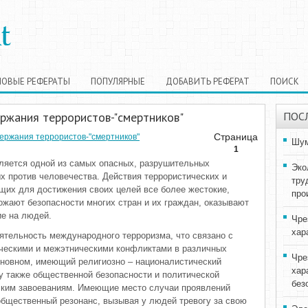
НОВЫЕ РЕФЕРАТЫ
ПОПУЛЯРНЫЕ
ДОБАВИТЬ РЕФЕРАТ
ПОИСК
ржания террористов-"смертников"
ПОС
Страница
ержания террористов-"смертников"
Шум
1
ляется одной из самых опасных, разрушительных
Эко
х против человечества. Действия террористических и
тру
щих для достижения своих целей все более жестокие,
про
ожают безопасности многих стран и их граждан, оказывают
ие на людей.
Чре
хар
ятельность международного терроризма, что связано с
ческими и межэтническими конфликтами в различных
Чре
основном, имеющий религиозно – националистический
хар
зу также общественной безопасности и политической
без
еским завоеваниям. Имеющие место случаи проявлений
общественный резонанс, вызывая у людей тревогу за свою