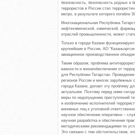
безопасность, безопасность родных и 
террористов в России стал террористи
метро, в результате которого погибли 
Многонациональная Республика Татарст
нефтехимической, химической, фармаце
отраслей промышленности, может стать
Только в городе Казани функционируют
крупнейшие в России, АО “Казаньоргсин
авиационное производственное объедин
Таким образом, проблема антитеррорис
важности и жизнеобеспечения от террор
для Республики Татарстан. Проведение 
регионов России и многих зарубежных
города Казани, делает эту проблему д
актуальнее. Поэтому перед ними сего
меры по недопущению преступлений те
и изобличению исполнителей террористи
виновных лиц к уголовной ответственн
научное обеспечение оперативно – слу
научная разработка и обеспечение прак
методическими рекомендациями по уста
Это связано с тем обстоятельством, чт