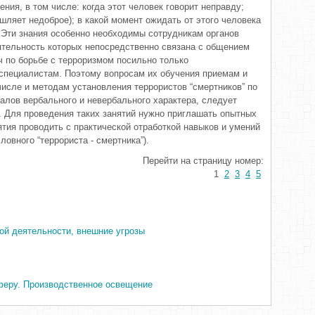
ния, в том числе: когда этот человек говорит неправду;
шляет недоброе); в какой момент ожидать от этого человека
. Эти знания особенно необходимы сотрудникам органов
ятельность которых непосредственно связана с общением
 по борьбе с терроризмом посильно только
пециалистам. Поэтому вопросам их обучения приемам и
числе и методам установления террористов “смертников” по
алов вербального и невербального характера, следует
 Для проведения таких занятий нужно приглашать опытных
ятия проводить с практической отработкой навыков и умений
овного “террориста - смертника”).
Перейти на страницу номер:
1
2
3
4
5
ой деятельности, внешние угрозы
феру. Производственное освещение