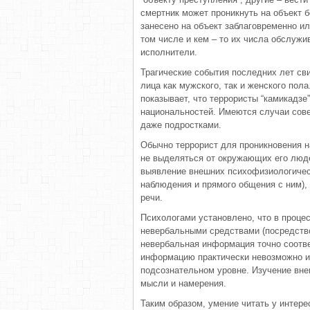
смертник может проникнуть на объект б
занесено на объект заблаговременно ил
том числе и кем – то их числа обслуж
исполнители.
Трагические события последних лет сви
лица как мужского, так и женского пол
показывает, что террористы “камикадзе
национальностей. Имеются случаи сов
даже подростками.
Обычно террорист для проникновения на
не выделяться от окружающих его люде
выявление внешних психофизиологическ
наблюдения и прямого общения с ним), 
речи.
Психологами установлено, что в проц
невербальными средствами (посредством
невербальная информация точно соотв
информацию практически невозможно ис
подсознательном уровне. Изучение вне
мысли и намерения.
Таким образом, умение читать у инте