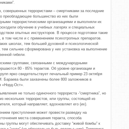
никами”.
в, совершенных террористами – смертниками за последние
что преобладающее большинство из них были
дными террористическими организациями и выполняли их
проходили обучение в учебных лагерях и специальных
одством опытных инструкторов. В процессе подготовки такие
, в том числе и с применением психотропных препаратов.
аких школах, тем большей духовной и психологической
 тем сильнее сформирована у них установка на выполнение
венной гибели.
ческими группами, связанными с международными
ршаются 80 - 85% терактов. Об уровне организации и
групп ярко свидетельствует печальный пример 23 октября
й М. Бараева были захвачены более 800 заложников в
я «Норд-Ост».
явления не только одиночного террориста -“смертника”, но
из нескольких террористов, или группы, состоящей из
ителя, который направляет, вдохновляет его (их).
ением преступления может провести разведку на
уточнения места совершения теракта, способа
ены группы могут обеспечивать доставку “живой бомбы” к
 его к “цели” (не обязательно быть рядом с ним). Террорист –