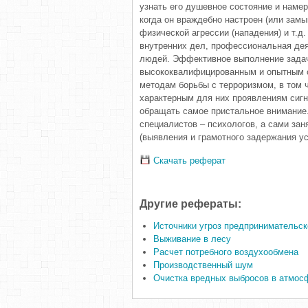
узнать его душевное состояние и намере
когда он враждебно настроен (или замы
физической агрессии (нападения) и т.д
внутренних дел, профессиональная де
людей. Эффективное выполнение задач
высококвалифицированным и опытным с
методам борьбы с терроризмом, в том 
характерным для них проявлениям сигн
обращать самое пристальное внимание.
специалистов – психологов, а сами зан
(выявления и грамотного задержания усл
Скачать реферат
Другие рефераты:
Источники угроз предпринимательск
Выживание в лесу
Расчет потребного воздухообмена
Производственный шум
Очистка вредных выбросов в атмос