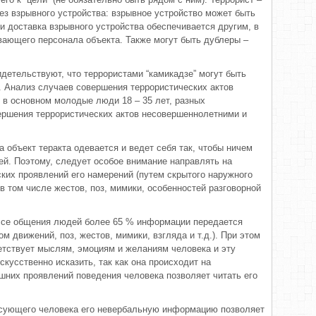
ез взрывного устройства: взрывное устройство может быть
и доставка взрывного устройства обеспечивается другим, в
ивающего персонала объекта. Также могут быть дублеры –
детельствуют, что террористами “камикадзе” могут быть
а. Анализ случаев совершения террористических актов
” в основном молодые люди 18 – 35 лет, разных
ершения террористических актов несовершеннолетними и
 объект теракта одевается и ведет себя так, чтобы ничем
й. Поэтому, следует особое внимание направлять на
их проявлений его намерений (путем скрытого наружного
в том числе жестов, поз, мимики, особенностей разговорной
ессе общения людей более 65 % информации передается
 движений, поз, жестов, мимики, взгляда и т.д.). При этом
етствует мыслям, эмоциям и желаниям человека и эту
кусственно исказить, так как она происходит на
шних проявлений поведения человека позволяет читать его
ресующего человека его невербальную информацию позволяет