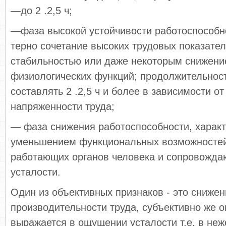
—до 2 .2,5 ч;
—фаза высокой устойчивости работоспособно
терно сочетание высоких трудовых показател
ста­бильностью или даже некоторым снижен
физиологических функций; продолжительнос
со­ставлять 2 .2,5 ч и более в зависимости от
напряженности труда;
— фаза снижения работоспособности, харак
умень­шением функциональных возможносте
работающих орга­нов человека и сопровожд
усталости.
Один из объективных признаков - это снижен
производительности труда, субъективно же 
выражается в ощущении усталости т.е. в не